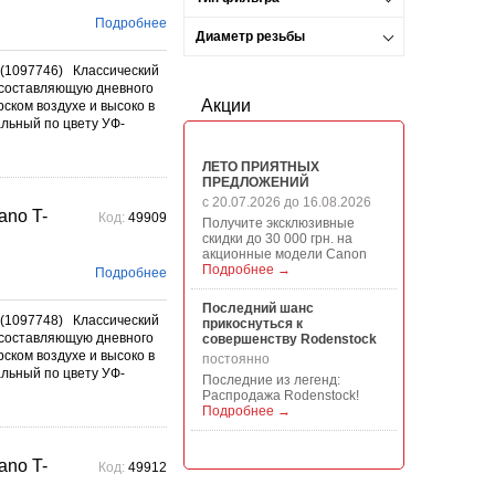
Подробнее
Диаметр резьбы
(1097746) Классический
составляющую дневного
Акции
ском воздухе и высоко в
альный по цвету УФ-
ЛЕТО ПРИЯТНЫХ
ПРЕДЛОЖЕНИЙ
с 20.07.2026 до 16.08.2026
no T-
Код:
49909
Получите эксклюзивные
скидки до 30 000 грн. на
акционные модели Canon
Подробнее →
Подробнее
Последний шанс
(1097748) Классический
прикоснуться к
составляющую дневного
совершенству Rodenstock
ском воздухе и высоко в
постоянно
альный по цвету УФ-
Последние из легенд:
Распродажа Rodenstock!
Подробнее →
Акция на всю продукцию
no T-
Manfrotto, National
Код:
49912
Geographic и Kata!