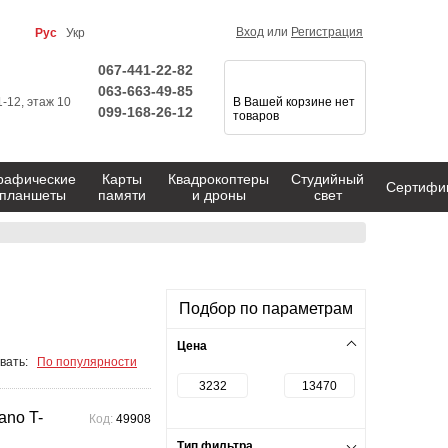
Вход
или
Регистрация
Рус
Укр
067-441-22-82
063-663-49-85
1-12, этаж 10
В Вашей корзине нет
099-168-26-12
товаров
рафические
Карты
Квадрокоптеры
Студийный
Сертифи
планшеты
памяти
и дроны
свет
Подбор по параметрам
Цена
вать:
По популярности
no T-
Код:
49908
Тип фильтра