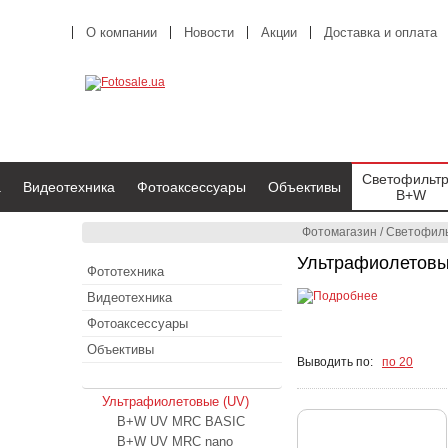
О компании
Новости
Акции
Доставка и оплата
Светофильт
а
Видеотехника
Фотоаксессуары
Объективы
B+W
Фотомагазин
/
Светофил
Ультрафиолетовы
Фототехника
Видеотехника
Фотоаксессуары
Объективы
Выводить по:
по 20
Светофильтры B+W
Ультрафиолетовые (UV)
B+W UV MRC BASIC
B+W UV MRC nano