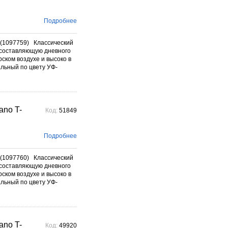
Подробнее
(1097759) Классический
составляющую дневного
ском воздухе и высоко в
альный по цвету УФ-
no T-
Код:
51849
Подробнее
(1097760) Классический
составляющую дневного
ском воздухе и высоко в
альный по цвету УФ-
no T-
Код:
49920