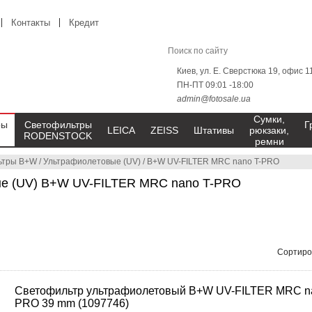
Контакты
Кредит
Киев, ул. Е. Сверстюка 19, офис 1
ПН-ПТ 09:01 -18:00
admin@fotosale.ua
Сумки,
ры
Светофильтры
Г
LEICA
ZEISS
Штативы
рюкзаки,
RODENSTOCK
ремни
ьтры B+W
/
Ультрафиолетовые (UV)
/
B+W UV-FILTER MRC nano T-PRO
е (UV) B+W UV-FILTER MRC nano T-PRO
Сортиро
Светофильтр ультрафиолетовый B+W UV-FILTER MRC na
PRO 39 mm (1097746)