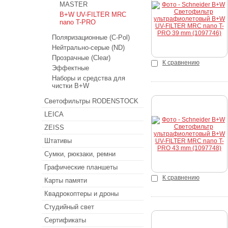
MASTER
Купить
B+W UV-FILTER MRC
nano T-PRO
Поляризационные (C-Pol)
Нейтрально-серые (ND)
Прозрачные (Clear)
К сравнению
Эффектные
Наборы и средства для
чистки B+W
Светофильтры RODENSTOCK
LEICA
Купить
ZEISS
Штативы
Сумки, рюкзаки, ремни
Графические планшеты
К сравнению
Карты памяти
Квадрокоптеры и дроны
Студийный свет
Сертификаты