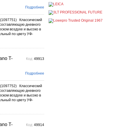
постоянно
При покупке любой
Подробнее
продукции Manfrotto, National
Geographic и Kata получите
гарантиров...
(1097751) Классический
Подробнее →
составляющую дневного
ском воздухе и высоко в
Скидки до -30% на
альный по цвету УФ-
видоискатели, бленды,
адаптеры, объективы
Voigtlander
постоянно
Скидки до -30% на
no T-
Код:
49913
видоискатели, бленды,
адаптеры, объективы
Voigtlander - старейшего
фотографического бренда.
Подробнее
Подробнее →
(1097752) Классический
составляющую дневного
ском воздухе и высоко в
альный по цвету УФ-
no T-
Код:
49914