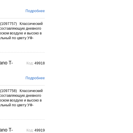
Подробнее
(1097757) Классический
составляющую дневного
ском воздухе и высоко в
альный по цвету УФ-
no T-
Код:
49918
Подробнее
(1097758) Классический
составляющую дневного
ском воздухе и высоко в
альный по цвету УФ-
no T-
Код:
49919