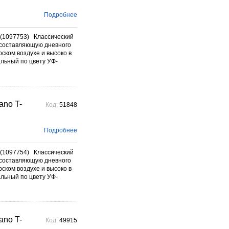
Подробнее
(1097753) Классический
составляющую дневного
ском воздухе и высоко в
альный по цвету УФ-
no T-
Код:
51848
Подробнее
(1097754) Классический
составляющую дневного
ском воздухе и высоко в
альный по цвету УФ-
no T-
Код:
49915