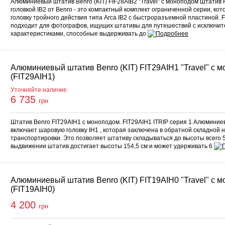
Алюминиевый штатив Benro (KIT) FIF28AIB2 "Travel" с моноподом Штатив 
головкой IB2 от Benro - это компактный комплект ограниченной серии, к
головку тройного действия типа Arca IB2 с быстроразъемной пластиной. 
подходит для фотографов, ищущих штативы для путешествий с исключи
характеристиками, способные выдерживать до
Алюминиевый штатив Benro (KIT) FIT29AIH1 "Travel" с 
(FIT29AIH1)
Уточняйте наличие
6 735
грн
Штатив Benro FIT29AIH1 с моноподом. FIT29AIH1 ITRIP серия 1 Алюминие
включает шаровую головку IH1 , которая заключена в обратной складной н
транспортировки. Это позволяет штативу складываться до высоты всего 5
выдвижении штатив достигает высоты 154,5 см и может удерживать 6
Алюминиевый штатив Benro (KIT) FIT19AIH0 "Travel" с 
(FIT19AIH0)
4 200
грн