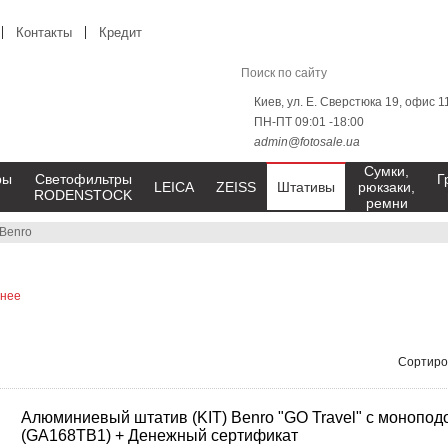
Контакты
Кредит
Киев, ул. Е. Сверстюка 19, офис 1
ПН-ПТ 09:01 -18:00
admin@fotosale.ua
Сумки,
ры
Светофильтры
Г
LEICA
ZEISS
Штативы
рюкзаки,
RODENSTOCK
ремни
Benro
Сортиро
Алюминиевый штатив (KIT) Benro "GO Travel" с монопод
(GA168TB1) + Денежный сертификат