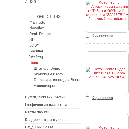
ZEISS
Купить
Штативы
3 LEGGED THING
Manfrotto
Novoflex
Peak Design
К сравнению
Slik
JOBY
Sachtler
Weifeng
Benro
Купить
Штативы Benro
Моноподы Benro
Головки и площадки Benro
Аксессуары
Сумки, рюкзаки, ремни
К сравнению
Графические планшеты
Карты памяти
Квадрокоптеры и дроны
Студийный свет