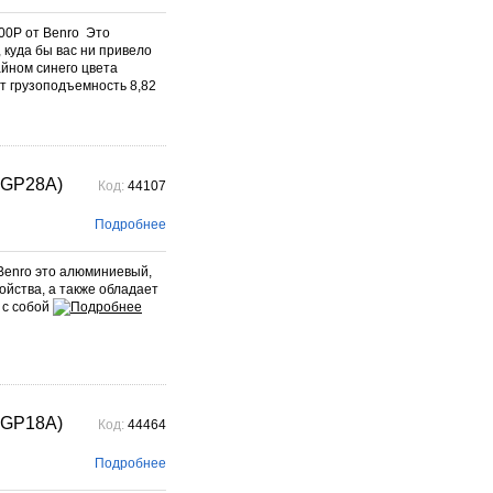
00P от Benro Это
 куда бы вас ни привело
айном синего цвета
т грузоподъемность 8,82
FGP28A)
Код:
44107
Подробнее
Benro это алюминиевый,
йства, а также обладает
 с собой
FGP18A)
Код:
44464
Подробнее