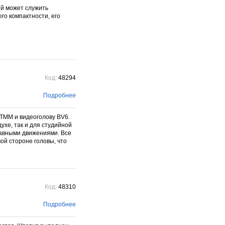
ый может служить
го компактности, его
Код:
48294
Подробнее
TMM и видеоголову BV6.
ухе, так и для студийной
лавными движениями. Все
ой стороне головы, что
Код:
48310
Подробнее