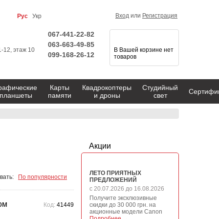
Вход
или
Регистрация
Рус
Укр
067-441-22-82
063-663-49-85
1-12, этаж 10
В Вашей корзине нет
099-168-26-12
товаров
рафические
Карты
Квадрокоптеры
Студийный
Сертифи
планшеты
памяти
и дроны
свет
Акции
ЛЕТО ПРИЯТНЫХ
вать:
По популярности
ПРЕДЛОЖЕНИЙ
с 20.07.2026 до 16.08.2026
Получите эксклюзивные
ом
Код:
41449
скидки до 30 000 грн. на
акционные модели Canon
Подробнее →