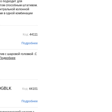
но подходит для
этом способным штативом.
ентральной колонной
ми в одной комбинации
Код:
44111
Подробнее
ив с шаровой головкой .С
B0GBLK
Код:
44101
Подробнее