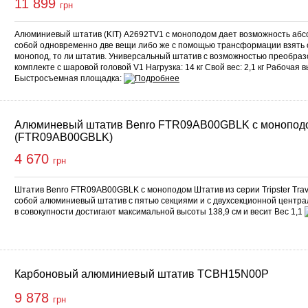
11 899
грн
Алюминиевый штатив (KIT) A2692TV1 с моноподом дает возможность абсо
собой одновременно две вещи либо же с помощью трансформации взять с
монопод, то ли штатив. Универсальный штатив с возможностью преобраз
комплекте с шаровой головой V1 Нагрузка: 14 кг Свой вес: 2,1 кг Рабочая 
Быстросъемная площадка:
Алюминевый штатив Benro FTR09AB00GBLK с моноподо
(FTR09AB00GBLK)
4 670
грн
Штатив Benro FTR09AB00GBLK с моноподом Штатив из серии Tripster Trav
собой алюминиевый штатив с пятью секциями и с двухсекционной центра
в совокупности достигают максимальной высоты 138,9 см и весит Вес 1,1
Карбоновый алюминиевый штатив TCBH15N00P
9 878
грн