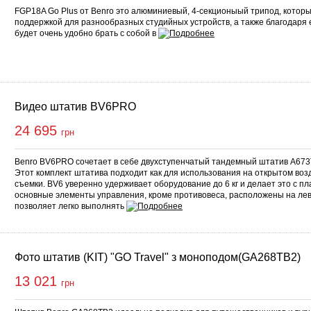
FGP18A Go Plus от Benro это алюминиевый, 4-секционыый трипод, котор
поддержкой для разнообразных студийных устройств, а также благодаря е
будет очень удобно брать с собой в
Видео штатив BV6PRO
24 695
грн
Benro BV6PRO сочетает в себе двухступенчатый тандемный штатив A673
Этот комплект штатива подходит как для использования на открытом возд
съемки. BV6 уверенно удерживает оборудование до 6 кг и делает это с п
основные элементы управления, кроме противовеса, расположены на лев
позволяет легко выполнять
Фото штатив (KIT) "GO Travel" з моноподом(GA268TB2)
13 021
грн