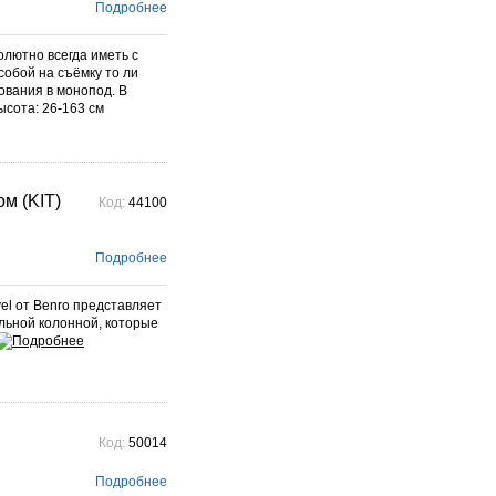
фотографического бренда.
Подробнее
Подробнее →
лютно всегда иметь с
обой на съёмку то ли
ования в монопод. В
высота: 26-163 см
м (KIT)
Код:
44100
Подробнее
el от Benro представляет
льной колонной, которые
Код:
50014
Подробнее