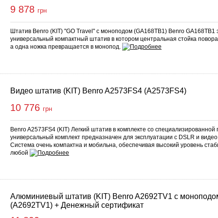
9 878
грн
Штатив Benro (KIT) "GO Travel" с моноподом (GA168TB1) Benro GA168TB1
универсальный компактный штатив в котором центральная стойка поворач
а одна ножка превращается в монопод.
Видео штатив (KIT) Benro A2573FS4 (A2573FS4)
10 776
грн
Benro A2573FS4 (KIT) Легкий штатив в комплекте со специализированной г
универсальный комплект предназначен для эксплуатации с DSLR и видео к
Система очень компактна и мобильна, обеспечивая высокий уровень стаб
любой
Алюминиевый штатив (KIT) Benro A2692TV1 с моноподо
(A2692TV1) + Денежный сертификат