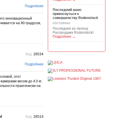
Подробнее
Последний шанс
прикоснуться к
совершенству Rodenstock
 это инновационный
ивается на 90 градусов,
постоянно
Последние из легенд:
Распродажа Rodenstock!
Подробнее →
Акция на всю продукцию
Manfrotto, National
Код:
26534
Geographic и Kata!
постоянно
Подробнее
При покупке любой
продукции Manfrotto, National
Geographic и Kata получите
оловой, этот
гарантиров...
амерами весом до 4.0 кг.
Подробнее →
ильности практически на
Скидки до -30% на
видоискатели, бленды,
адаптеры, объективы
Voigtlander
постоянно
Скидки до -30% на
м
Код:
26514
видоискатели, бленды,
адаптеры, объективы
Voigtlander - старейшего