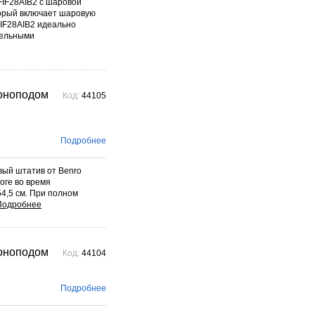
FIF28AIB2 с шаровой
оторый включает шаровую
FIF28AIB2 идеально
тельными
моноподом
Код:
44105
Подробнее
вый штатив от Benro
оге во время
4,5 см. При полном
моноподом
Код:
44104
Подробнее