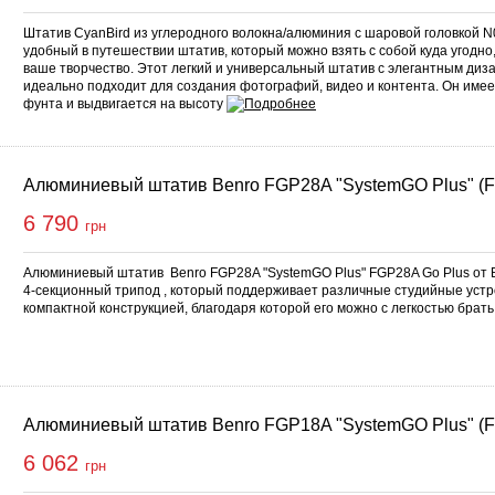
Штатив CyanBird из углеродного волокна/алюминия с шаровой головкой N
удобный в путешествии штатив, который можно взять с собой куда угодно,
ваше творчество. Этот легкий и универсальный штатив с элегантным диз
идеально подходит для создания фотографий, видео и контента. Он имее
фунта и выдвигается на высоту
Алюминиевый штатив Benro FGP28A "SystemGO Plus" (
6 790
грн
Алюминиевый штатив Benro FGP28A "SystemGO Plus" FGP28A Go Plus от 
4-секционный трипод , который поддерживает различные студийные устро
компактной конструкцией, благодаря которой его можно с легкостью брать
Алюминиевый штатив Benro FGP18A "SystemGO Plus" (
6 062
грн