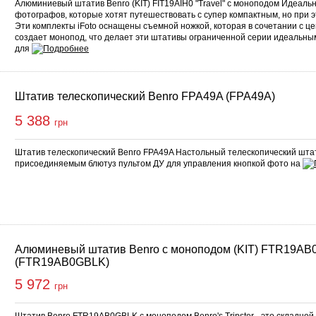
Алюминиевый штатив Benro (KIT) FIT19AIH0 "Travel" с моноподом Идеаль
фотографов, которые хотят путешествовать с супер компактным, но при 
Эти комплекты iFoto оснащены съемной ножкой, которая в сочетании с ц
создает монопод, что делает эти штативы ограниченной серии идеальны
для
Штатив телескопический Benro FPA49A (FPA49A)
5 388
грн
Штатив телескопический Benro FPA49A Настольный телескопический штат
присоединяемым блютуз пультом ДУ для управления кнопкой фото на
Алюминевый штатив Benro с моноподом (KIT) FTR19A
(FTR19AB0GBLK)
5 972
грн