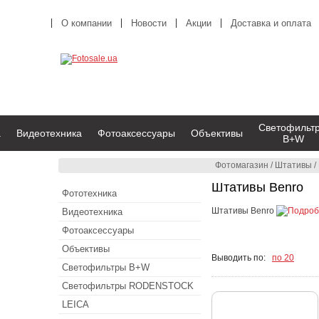
О компании
Новости
Акции
Доставка и оплата
Светофильт
а
Видеотехника
Фотоаксессуары
Объективы
B+W
Фотомагазин
/
Штативы
/
Штативы Benro
Фототехника
Штативы Benro
Видеотехника
Фотоаксессуары
Объективы
Выводить по:
по 20
Светофильтры B+W
Светофильтры RODENSTOCK
LEICA