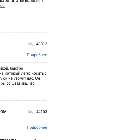
истов. Штатив выполнен
Код:
48312
Подробнее
вкой, быстро
в, который легко носить с
у он не утомит вас. Он
ры со штатива, что
дом
Код:
44103
Подробнее