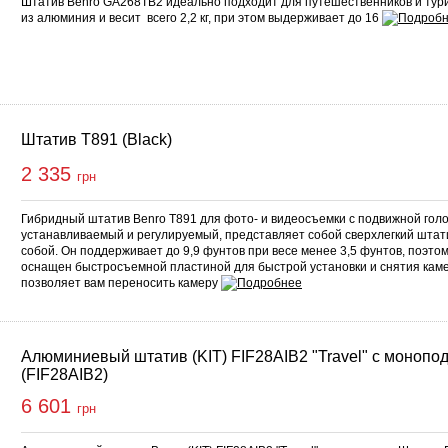
Штатив Benro GA268TB2 идеально подходит для путешественников и тур
из алюминия и весит всего 2,2 кг, при этом выдерживает до 16
Штатив T891 (Black)
2 335
грн
Гибридный штатив Benro T891 для фото- и видеосъемки с подвижной голо
устанавливаемый и регулируемый, представляет собой сверхлегкий штати
собой. Он поддерживает до 9,9 фунтов при весе менее 3,5 фунтов, поэтом
оснащен быстросъемной пластиной для быстрой установки и снятия каме
позволяет вам переносить камеру
Алюминиевый штатив (KIT) FIF28AIB2 "Travel" с монопо
(FIF28AIB2)
6 601
грн