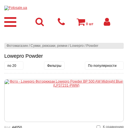
0
шт
Фотомагазин
/
Сумки, рюкзаки, ремни
/
Lowepro
/
Powder
Lowepro Powder
по 20
Фильтры
По популярности
К сравнению
Код:
44050