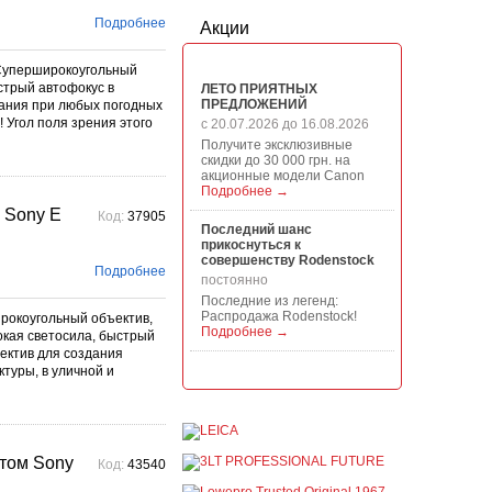
Подробнее
Акции
E Суперширокоугольный
стрый автофокус в
ЛЕТО ПРИЯТНЫХ
ПРЕДЛОЖЕНИЙ
вания при любых погодных
 Угол поля зрения этого
с 20.07.2026 до 16.08.2026
Получите эксклюзивные
скидки до 30 000 грн. на
акционные модели Canon
Подробнее →
м Sony E
Код:
37905
Последний шанс
прикоснуться к
совершенству Rodenstock
Подробнее
постоянно
Последние из легенд:
Распродажа Rodenstock!
Широкоугольный объектив,
Подробнее →
окая светосила, быстрый
ектив для создания
Акция на всю продукцию
туры, в уличной и
Manfrotto, National
Geographic и Kata!
постоянно
При покупке любой
продукции Manfrotto, National
етом Sony
Код:
43540
Geographic и Kata получите
гарантиров...