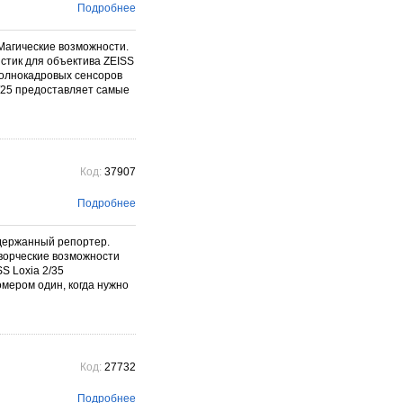
Подробнее
E Магические возможности.
стик для объектива ZEISS
полнокадровых сенсоров
4/25 предоставляет самые
Код:
37907
Подробнее
 Сдержанный репортер.
ворческие возможности
S Loxia 2/35
омером один, когда нужно
Код:
27732
Подробнее