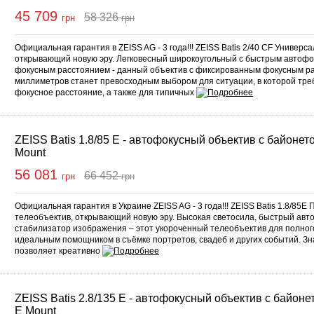
45 709
58 326
грн
грн
Купить
Официальная гарантия в ZEISS AG - 3 года!!! ZEISS Batis 2/40 CF Универс
открывающий новую эру. Легковесный широкоугольный c быстрым автофо
фокусным расстоянием - данный объектив с фиксированным фокусным р
миллиметров станет превосходным выбором для ситуации, в которой тре
фокусное расстояние, а также для типичных
ZEISS Batis 1.8/85 E - автофокусный объектив с байонет
Mount
56 081
66 452
грн
грн
Купить
Официальная гарантия в Украине ZEISS AG - 3 года!!! ZEISS Batis 1.8/85
телеобъектив, открывающий новую эру. Высокая светосила, быстрый авто
стабилизатор изображения – этот укороченный телеобъектив для полно
идеальным помощником в съёмке портретов, свадеб и других событий. Зн
позволяет креативно
ZEISS Batis 2.8/135 E - автофокусный объектив с байоне
E Mount