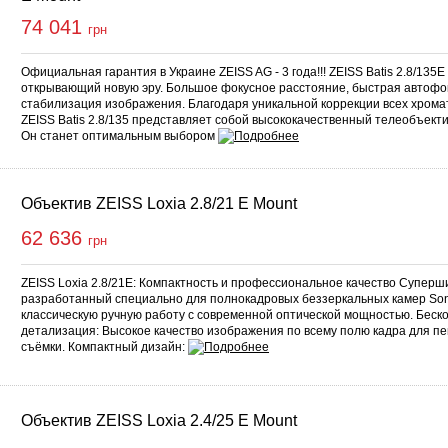
74 041
грн
Официальная гарантия в Украине ZEISS AG - 3 года!!! ZEISS Batis 2.8/135E
открывающий новую эру. Большое фокусное расстояние, быстрая автофок
стабилизация изображения. Благодаря уникальной коррекции всех хрома
ZEISS Batis 2.8/135 представляет собой высококачественный телеобъекти
Он станет оптимальным выбором
Объектив ZEISS Loxia 2.8/21 E Mount
62 636
грн
ZEISS Loxia 2.8/21E: Компактность и профессиональное качество Суперш
разработанный специально для полнокадровых беззеркальных камер Son
классическую ручную работу с современной оптической мощностью. Бес
детализация: Высокое качество изображения по всему полю кадра для п
съёмки. Компактный дизайн:
Объектив ZEISS Loxia 2.4/25 E Mount