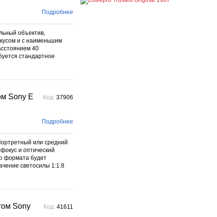
Подробнее →
Подробнее
Скидки до -30% на
видоискатели, бленды,
альный объектив,
адаптеры, объективы
кусом и с наименьшим
Voigtlander
асстоянием 40
постоянно
буется стандартное
Скидки до -30% на
видоискатели, бленды,
адаптеры, объективы
Voigtlander - старейшего
фотографического бренда.
Подробнее →
ом Sony E
Код:
37906
Подробнее
E Портретный или средний
фокус и оптический
го формата будет
ачение светосилы 1:1.8
том Sony
Код:
41611