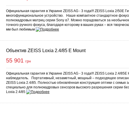
Официальная гарантия в Украине ZEISS AG - 3 года!!! ZEISS Loxia 2/50E Ги
многофункциональное устройство. Наше компактное стандартное фокус
полнокадровых матриц серии Sony α7. Можно порадоваться за необычное
точного ручного фокуса, благодаря которому в ваших руках – вся творческ
мм был любимым
Объектив ZEISS Loxia 2.4/85 E Mount
55 901
грн
Официальная гарантия в Украине ZEISS AG - 3 года!!! ZEISS Loxia 2.4/85
наблюдатель. Портативный, незаметный, мощный – подходящее описан
ZEISS Loxia 2.4/85. Полностью обновлённая конструкция оптики с семью
специально для полнокадровых сенсоров высокого разрешения серии без
Loxia 2.4/85