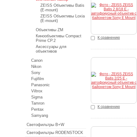
ZEISS Объективы Batis
(E-mount)
ZEISS Объективы Loxia
(E-mount)
Объективы ZM
Кинообъективы Compact
К сравнению
Prime CP.2
Аксессуары для
объективов
Canon
Nikon
Sony
Купить
Fujifilm
Panasonic
Viltrox
Sigma
Tamron
К сравнению
Pentax
Samyang
Светофильтры B+W
Светофильтры RODENSTOCK