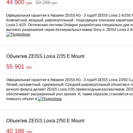
44 900
50 288
грн
грн
Купить
Официальная гарантия в Украине ZEISS AG - 3 года!!! ZEISS Loxia 2.4/25
Компактный, мощный, широкоугольный - подходящее описание характери
Loxia 2.4/25. Оптическая система Distagon разработана специально для 
высокого разрешения серии беззеркальных камер Sony α. ZEISS Loxia 2.
Объектив ZEISS Loxia 2/35 E Mount
55 901
грн
Официальная гарантия в Украине ZEISS AG - 3 года!!! ZEISS Loxia 2/35E
Легкий, незаметный, сдержанный. Средний широкоугольный объектив и т
ручного фокуса делают ZEISS Loxia 2/35 превосходным рассказчиком. ZEIS
обеспечивает расширенный угол зрения. И, таким образом, становится н
показать объект в
Объектив ZEISS Loxia 2/50 E Mount
40 186
грн