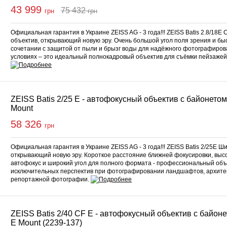
43 999
75 432
грн
грн
Купить
Официальная гарантия в Украине ZEISS AG - 3 года!!! ZEISS Batis 2.8/18
объектив, открывающий новую эру. Очень большой угол поля зрения и бы
сочетании с защитой от пыли и брызг воды для надёжного фотографиро
условиях – это идеальный полнокадровый объектив для съёмки пейзажей!
ZEISS Batis 2/25 E - автофокусный объектив с байонето
Mount
58 326
грн
Официальная гарантия в Украине ZEISS AG - 3 года!!! ZEISS Batis 2/25E 
открывающий новую эру. Короткое расстояние ближней фокусировки, выс
автофокус и широкий угол для полного формата - профессиональный объ
исключительных перспектив при фотографировании ландшафтов, архитек
репортажной фотографии.
ZEISS Batis 2/40 CF E - автофокусный объектив с байон
E Mount (2239-137)