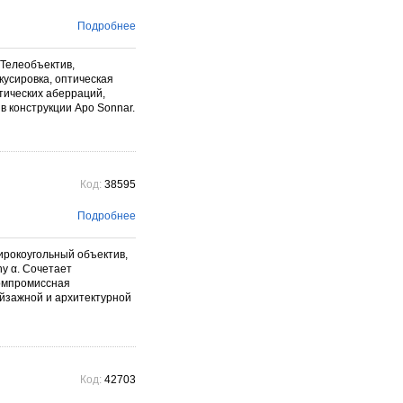
Подробнее
 Телеобъектив,
усировка, оптическая
тических аберраций,
в конструкции Apo Sonnar.
Код:
38595
Подробнее
ирокоугольный объектив,
y α. Сочетает
компромиссная
ейзажной и архитектурной
Код:
42703