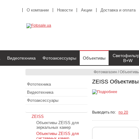
О компании
Новости
Акции
Доставка и оплата
Светофильт
а
Видеотехника
Фотоаксессуары
Объективы
B+W
Фотомагазин
/
Объектив
ZEISS Объективы
Фототехника
Видеотехника
Фотоаксессуары
Объективы
Выводить по:
по 20
ZEISS
Объективы ZEISS для
зеркальных камер
Объективы ZEISS для
системных камер