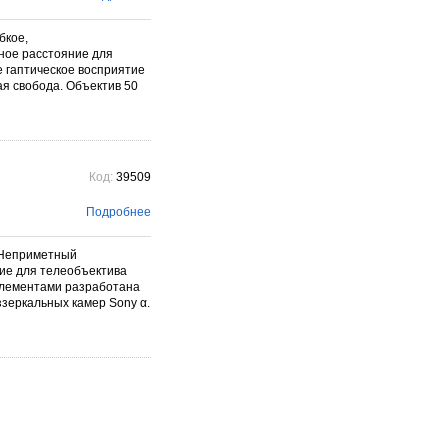
бкое,
ное расстояние для
 гаптическое восприятие
ая свобода. Объектив 50
Код:
39509
Подробнее
E Неприметный
ие для телеобъектива
 элементами разработана
зеркальных камер Sony α.