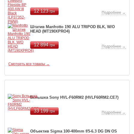
12 123
грн
Подробнее →
Штатив Manfrotto 190 ALU TRIPOD BLK, W/O
HEAD (MT190XPRO4)
12 894
грн
Подробнее →
Смотреть все товары →
Хиты продаж
Вспышка Sony HVL-F60RM2 (HVLF60RM2.CE7)
33 199
грн
Подробнее →
Объектив Sigma 100-400mm f/5-6.3 DG DN OS