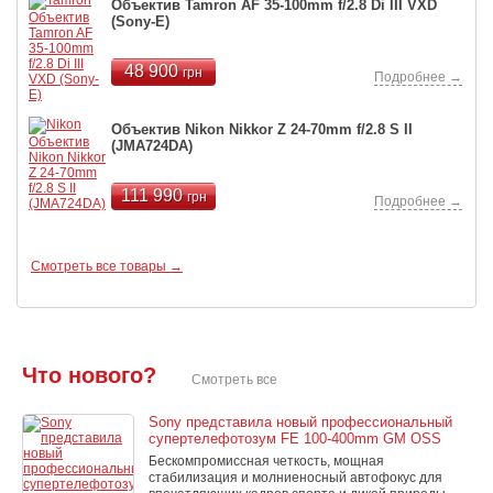
Объектив Tamron AF 35-100mm f/2.8 Di III VXD
(Sony-E)
48 900
грн
Подробнее →
Объектив Nikon Nikkor Z 24-70mm f/2.8 S II
(JMA724DA)
111 990
грн
Подробнее →
Смотреть все товары →
Что нового?
Смотреть все
Sony представила новый профессиональный
супертелефотозум FE 100-400mm GM OSS
Бескомпромиссная четкость, мощная
стабилизация и молниеносный автофокус для