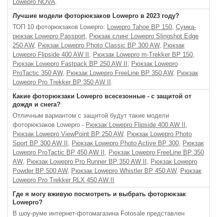
Lowepro NOVA
.
Лучшие модели фоторюкзаков Lowepro в 2023 году?
ТОП 10 фоторюкзаков Lowepro:
Lowepro Tahoe BP 150
,
Сумка-
рюкзак Lowepro Passport
,
Рюкзак слинг Lowepro Slingshot Edge
250 AW
,
Рюкзак Lowepro Photo Classic BP 300 AW
,
Рюкзак
Lowepro Flipside 400 AW II
,
Рюкзак Lowepro m-Trekker BP 150
,
Рюкзак Lowepro Fastpack BP 250 AW II
,
Рюкзак Lowepro
ProTactic 350 AW
,
Рюкзак Lowepro FreeLine BP 350 AW
,
Рюкзак
Lowepro Pro Trekker BP 350 AW II
.
Какие фоторюкзаки Lowepro всесезонные - с защитой от
дождя и снега?
Отличным вариантом с защитой будут такие модели
фоторюкзаков Lowepro -
Рюкзак Lowepro Flipside 400 AW II
,
Pюкзак Lowepro ViewPoint BP 250 AW
,
Рюкзак Lowepro Photo
Sport BP 300 AW II
,
Рюкзак Lowepro Photo Active BP 300
,
Рюкзак
Lowepro ProTactic BP 450 AW II
,
Рюкзак Lowepro FreeLine BP 350
AW
,
Рюкзак Lowepro Pro Runner BP 350 AW II
,
Рюкзак Lowepro
Powder BP 500 AW
,
Рюкзак Lowepro Whistler BP 450 AW
,
Рюкзак
Lowepro Pro Trekker RLX 450 AW II
Где я могу вживую посмотреть и выбрать фоторюкзак
Lowepro?
В шоу-руме интернет-фотомагазина Fotosale представлен