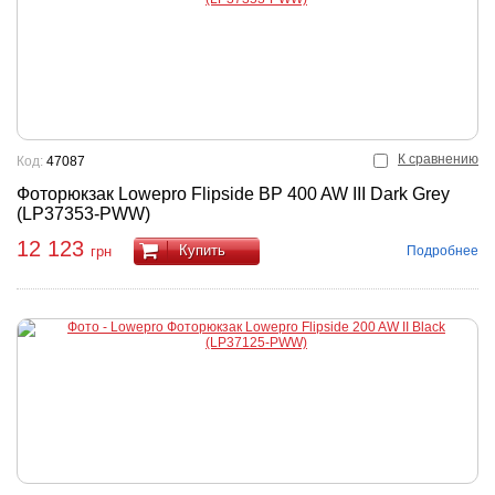
К сравнению
Код:
47087
Фоторюкзак Lowepro Flipside BP 400 AW III Dark Grey
(LP37353-PWW)
12 123
Купить
Подробнее
грн