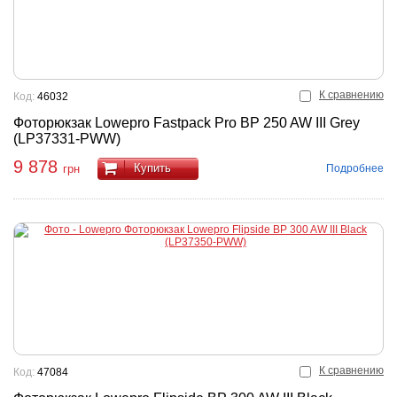
К сравнению
Код:
46032
Фоторюкзак Lowepro Fastpack Pro BP 250 AW III Grey
(LP37331-PWW)
9 878
Купить
Подробнее
грн
К сравнению
Код:
47084