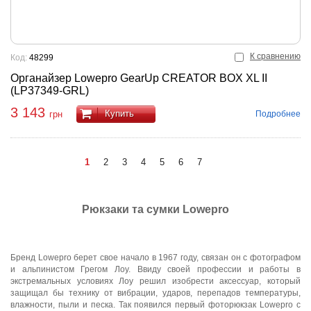
К сравнению
Код:
48299
Органайзер Lowepro GearUp CREATOR BOX XL II
(LP37349-GRL)
3 143
Купить
Подробнее
грн
1
2
3
4
5
6
7
Рюкзаки та сумки Lowepro
Бренд Lowepro берет свое начало в 1967 году, связан он с фотографом
и альпинистом Грегом Лоу. Ввиду своей профессии и работы в
экстремальных условиях Лоу решил изобрести аксессуар, который
защищал бы технику от вибрации, ударов, перепадов температуры,
влажности, пыли и песка. Так появился первый фоторюкзак Lowepro с