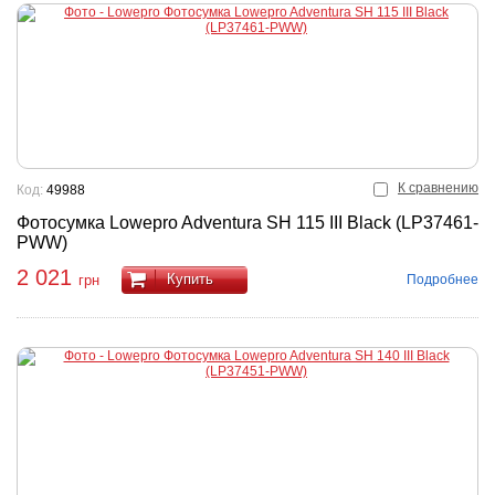
К сравнению
Код:
49988
Фотосумка Lowepro Adventura SH 115 III Black (LP37461-
PWW)
2 021
Купить
Подробнее
грн