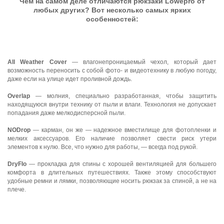
Чем на самом деле отличаются рюкзаки Lowepro от
любых других? Вот несколько самых ярких
особенностей:
All Weather Cover
— влагонепроницаемый чехол, который дает
возможность переносить с собой фото- и видеотехнику в любую погоду,
даже если на улице идет проливной дождь.
Overlap
— молния, специально разработанная, чтобы защитить
находящуюся внутри технику от пыли и влаги. Технология не допускает
попадания даже мелкодисперсной пыли.
NODrop
— карман, он же — надежное вместилище для фотопленки и
мелких аксессуаров. Его наличие позволяет свести риск утери
элементов к нулю. Все, что нужно для работы, — всегда под рукой.
DryFlo
— прокладка для спины с хорошей вентиляцией для большего
комфорта в длительных путешествиях. Также этому способствуют
удобные ремни и лямки, позволяющие носить рюкзак за спиной, а не на
плече.