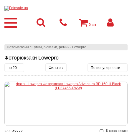
0
шт
Фотомагазин
/
Сумки, рюкзаки, ремни
/
Lowepro
Фоторюкзаки Lowepro
по 20
Фильтры
По популярности
К сравнению
Код:
49272