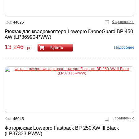
К сравнению
Код:
44025
Рюкзак для квадрокоптера Lowepro DroneGuard BP 450
AW (LP36990-PWW)
13 246
Купить
Подробнее
грн
К сравнению
Код:
46045
Фоторюкзак Lowepro Fastpack BP 250 AW III Black
(LP37333-PWW)