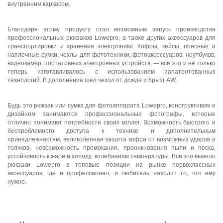
внутренним каркасом.
Благодаря этому продукту стал возможным запуск производства
профессиональных рюкзаков Lowepro, а также других аксессуаров для
транспортировки и хранения электроники. Кофры, кейсы, поясные и
наплечные сумки, чехлы для фототехники, фотоаксессуаров, ноутбуков,
видеокамер, портативных электронных устройств, — все это и не только
теперь изготавливалось с использованием запатентованных
технологий. В дополнение шел чехол от дождя и брызг AW.
Будь это рюкзак или сумка для фотоаппарата Lowepro, конструктивом и
дизайном занимаются профессиональные фотографы, которые
отлично понимают потребности своих коллег. Возможность быстрого и
беспроблемного доступа к технике и дополнительным
принадлежностям, великолепная защита кофра от возможных ударов и
толчков, невозможность промокания, проникновения пыли и песка,
устойчивость к жаре и холоду, колебаниям температуры. Все это вывело
рюкзаки Lowepro в топовые позиции на рынке первоклассных
аксессуаров, где и профессионал, и любитель находит то, что ему
нужно.