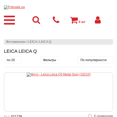
0
шт
Фотомагазин
/
LEICA
/
LEICA Q
LEICA LEICA Q
по 20
Фильтры
По популярности
К сравнению
Код:
071739