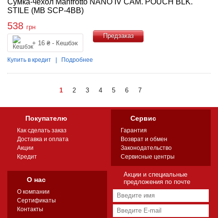
Сумка-чехол Manfrotto NANO IV CAM. POUCH BLK.
STILE (MB SCP-4BB)
538
грн
+ 16 ₴ - Кешбэк
Купить
Купить в кредит
|
Подробнее
1
2
3
4
5
6
7
Покупателю
Сервис
Как сделать заказ
Гарантия
Доставка и оплата
Возврат и обмен
Акции
Законодательство
Кредит
Сервисные центры
Акции и специальные
О нас
предложения по почте
О компании
Сертификаты
Контакты