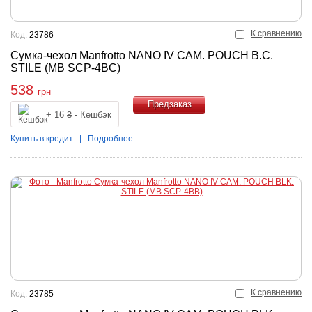
К сравнению
Код:
23786
Сумка-чехол Manfrotto NANO IV CAM. POUCH B.C.
STILE (MB SCP-4BC)
538
грн
+ 16 ₴ - Кешбэк
Купить
Купить в кредит
|
Подробнее
К сравнению
Код:
23785