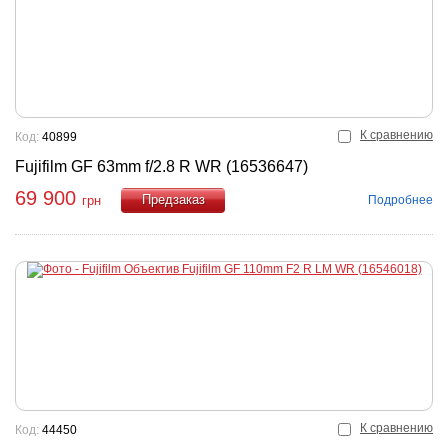
К сравнению
Код:
40899
Fujifilm GF 63mm f/2.8 R WR (16536647)
69 900
Подробнее
грн
Купить
К сравнению
Код:
44450