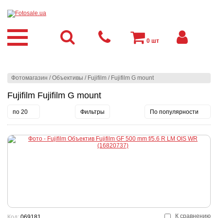
0
шт
Фотомагазин
/
Объективы
/
Fujifilm
/
Fujifilm G mount
Fujifilm Fujifilm G mount
по 20
Фильтры
По популярности
К сравнению
Код:
069181