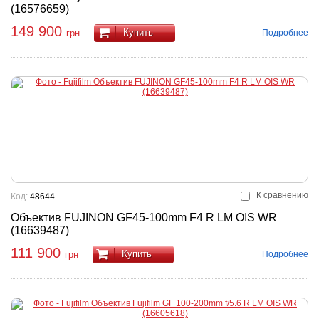
(16576659)
149 900
Купить
Подробнее
грн
К сравнению
Код:
48644
Объектив FUJINON GF45-100mm F4 R LM OIS WR
(16639487)
111 900
Купить
Подробнее
грн