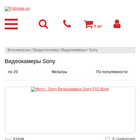
0
шт
Фотомагазин
/
Видеотехника
/
Видеокамеры
/
Sony
Видеокамеры Sony
по 20
Фильтры
По популярности
К сравнению
Код:
51038