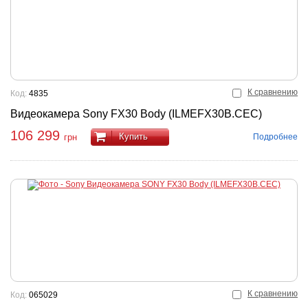
К сравнению
Код:
4835
Видеокамера Sony FX30 Body (ILMEFX30B.CEC)
106 299
Купить
Подробнее
грн
К сравнению
Код:
065029