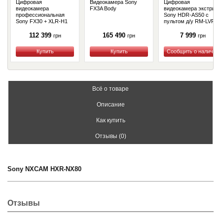
Цифровая
Видеокамера Sony
Цифровая
видеокамера
FX3A Body
видеокамера экстрим
профессиональная
Sony HDR-AS50 c
Sony FX30 + XLR-H1
пультом д/у RM-LVR2
(ILMEFX30.CEC)
(HDRAS50R.E35)
112 399
165 490
7 999
грн
грн
грн
Купить
Купить
Купить
Всё о товаре
Описание
Как купить
Отзывы (0)
Sony NXCAM HXR-NX80
Отзывы