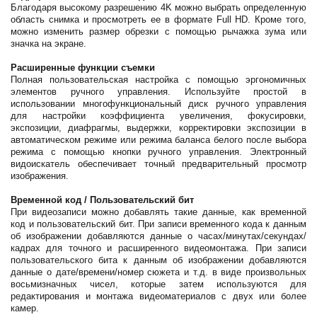
Благодаря высокому разрешению 4K можно выбрать определенную
область снимка и просмотреть ее в формате Full HD. Кроме того,
можно изменить размер обрезки с помощью рычажка зума или
значка на экране.
Расширенные функции съемки
Полная пользовательская настройка с помощью эргономичных
элементов ручного управления. Используйте простой в
использовании многофункциональный диск ручного управления
для настройки коэффициента увеличения, фокусировки,
экспозиции, диафрагмы, выдержки, корректировки экспозиции в
автоматическом режиме или режима баланса белого после выбора
режима с помощью кнопки ручного управления. Электронный
видоискатель обеспечивает точный предварительный просмотр
изображения.
Временной код / Пользовательский бит
При видеозаписи можно добавлять такие данные, как временной
код и пользовательский бит. При записи временного кода к данным
об изображении добавляются данные о часах/минутах/секундах/
кадрах для точного и расширенного видеомонтажа. При записи
пользовательского бита к данным об изображении добавляются
данные о дате/времени/номер сюжета и т.д. в виде произвольных
восьмизначных чисел, которые затем используются для
редактирования и монтажа видеоматериалов с двух или более
камер.