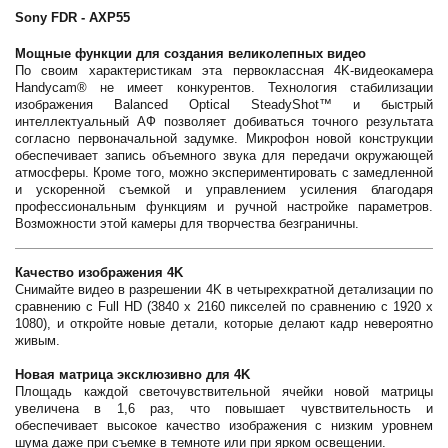
Sony FDR - AXP55
Мощные функции для создания великолепных видео
По своим характеристикам эта первоклассная 4K-видеокамера
Handycam® не имеет конкурентов. Технология стабилизации
изображения Balanced Optical SteadyShot™ и быстрый
интеллектуальный АФ позволяет добиваться точного результата
согласно первоначальной задумке. Микрофон новой конструкции
обеспечивает запись объемного звука для передачи окружающей
атмосферы. Кроме того, можно экспериментировать с замедленной
и ускоренной съемкой и управлением усиления благодаря
профессиональным функциям и ручной настройке параметров.
Возможности этой камеры для творчества безграничны.
Качество изображения 4K
Снимайте видео в разрешении 4K в четырехкратной детализации по
сравнению с Full HD (3840 x 2160 пикселей по сравнению с 1920 x
1080), и откройте новые детали, которые делают кадр невероятно
живым.
Новая матрица эксклюзивно для 4K
Площадь каждой светочувствительной ячейки новой матрицы
увеличена в 1,6 раз, что повышает чувствительность и
обеспечивает высокое качество изображения с низким уровнем
шума даже при съемке в темноте или при ярком освещении.