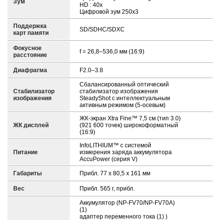
Зум
HD : 40x
Цифровой зум 250x3
Поддержка
SD/SDHC/SDXC
карт памяти
Фокусное
f = 26,8–536,0 мм (16:9)
расстояние
Диафрагма
F2.0–3.8
Сбалансированный оптический
Стабилизатор
стабилизатор изображения
изображения
SteadyShot с интеллектуальным
активным режимом (5-осевым)
ЖК-экран Xtra Fine™ 7,5 см (тип 3.0)
ЖК дисплей
(921 600 точек) широкоформатный
(16:9)
InfoLITHIUM™ с системой
Питание
измерения заряда аккумулятора
AccuPower (серия V)
Габариты
Прибл. 77 x 80,5 x 161 мм
Вес
Прибл. 565 г, прибл.
Аккумулятор (NP-FV70/NP-FV70A)
(1)
адаптер переменного тока (1) )