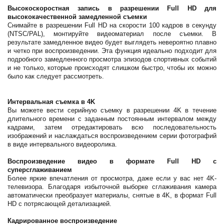
Высокоскоростная запись в разрешении Full HD для
высококачественной замедленной съемки
Снимайте в разрешении Full HD на скорости 100 кадров в секунду
(NTSC/PAL), монтируйте видеоматериал после съемки. В
результате замедленное видео будет выглядеть невероятно плавно
и четко при воспроизведении. Эта функция идеально подходит для
подробного замедленного просмотра эпизодов спортивных событий
и не только, которые происходят слишком быстро, чтобы их можно
было как следует рассмотреть.
Интервальная съемка в 4K
Вы можете вести серийную съемку в разрешении 4K в течение
длительного времени с заданным постоянным интервалом между
кадрами, затем отредактировать всю последовательность
изображений и наслаждаться воспроизведением серии фотографий
в виде интервального видеоролика.
Воспроизведение видео в формате Full HD с
суперсглаживанием
Более яркие впечатления от просмотра, даже если у вас нет 4K-
телевизора. Благодаря избыточной выборке сглаживания камера
автоматически преобразует материалы, снятые в 4K, в формат Full
HD с потрясающей детализацией.
Кадрированное воспроизведение