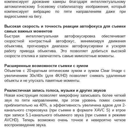
компенсирует дрожание камеры благодаря интеллектуальному
автоматическому 5-осевому стабилизатору изображения, который
компенсирует вибрацию по пяти направлениям даже при
видеосъемке на бегу.
Высокая скорость и точность реакции автофокуса для съемки
самых важных моментов
Быстрая интеллектуальная автофокусировка обеспечивает
скоростной контрастный автофокус, минимизируя движения
объектива, прогнозируя диапазон автофокусировки и ускоряя
работу привода объектива. Это позволяет добиться высокой
скорости отклика и запечатлеть самые мимолетные моменты.
Расширенные возможности съемки с зумом
Объектив с 20-кратным оптическим зумом и зумом Clear Image с
увеличением 30х/40х (для 4K/HD) позволяет снимать удаленные
объекты и не упускать памятные моменты.
Реалистичная запись голоса, музыки и других звуков
Новая конструкция позволяет микрофону записывать более четкий
звук по пяти направлениям, при этом уровень помех снижен
приблизительно на 40%, а эффективность увеличена вдвое для 2-
канального стереозвука (при съемке в формате XAVC S) и втрое
при записи 5.1-канального объемного звука (при съемке в режиме
AVCHD). Теперь возможно очень точное и невероятно четкое
воспроизведение звука.