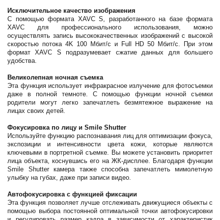
Исключительное качество изображения
С помощью формата XAVC S, разработанного на базе формата
XAVC для профессионального использования, можно
осуществлять запись высококачественных изображений с высокой
скоростью потока 4K 100 Мбит/с и Full HD 50 Мбит/с. При этом
формат XAVC S подразумевает сжатие данных для большего
удобства.
Великолепная ночная съемка
Эта функция использует инфракрасное излучение для фотосъемки
даже в полной темноте. С помощью функции ночной съемки
родители могут легко запечатлеть безмятежное выражение на
лицах своих детей.
Фокусировка по лицу и Smile Shutter
Используйте функцию распознавания лиц для оптимизации фокуса,
экспозиции и интенсивности цвета кожи, которые являются
ключевыми в портретной съемке. Вы можете установить приоритет
лица объекта, коснувшись его на ЖК-дисплее. Благодаря функции
Smile Shutter камера также способна запечатлеть мимолетную
улыбку на губах, даже при записи видео.
Автофокусировка с функцией фиксации
Эта функция позволяет лучше отслеживать движущиеся объекты с
помощью выбора постоянной оптимальной точки автофокусировки
и регулировать размер кадра в зависимости от характеристик