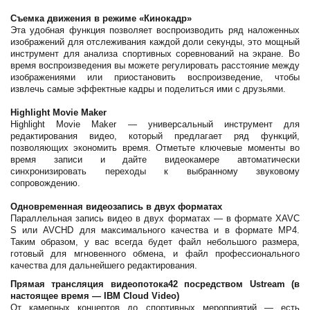
Съемка движения в режиме «Кинокадр»
Эта удобная функция позволяет воспроизводить ряд наложенных
изображений для отслеживания каждой доли секунды, это мощный
инструмент для анализа спортивных соревнований на экране. Во
время воспроизведения вы можете регулировать расстояние между
изображениями или приостановить воспроизведение, чтобы
извлечь самые эффектные кадры и поделиться ими с друзьями.
Highlight Movie Maker
Highlight Movie Maker — универсальный инструмент для
редактирования видео, который предлагает ряд функций,
позволяющих экономить время. Отметьте ключевые моменты во
время записи и дайте видеокамере автоматически
синхронизировать переходы к выбранному звуковому
сопровождению.
Одновременная видеозапись в двух форматах
Параллельная запись видео в двух форматах — в формате XAVC
S или AVCHD для максимального качества и в формате MP4.
Таким образом, у вас всегда будет файл небольшого размера,
готовый для мгновенного обмена, и файл профессионального
качества для дальнейшего редактирования.
Прямая трансляция видеопотока42 посредством Ustream (в
настоящее время — IBM Cloud Video)
От камерных концертов до спортивных мероприятий — есть