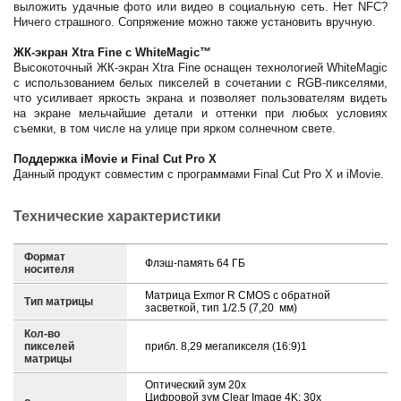
выложить удачные фото или видео в социальную сеть. Нет NFC?
Ничего страшного. Сопряжение можно также установить вручную.
ЖК-экран Xtra Fine с WhiteMagic™
Высокоточный ЖК-экран Xtra Fine оснащен технологией WhiteMagic
с использованием белых пикселей в сочетании с RGB-пикселями,
что усиливает яркость экрана и позволяет пользователям видеть
на экране мельчайшие детали и оттенки при любых условиях
съемки, в том числе на улице при ярком солнечном свете.
Поддержка iMovie и Final Cut Pro X
Данный продукт совместим с программами Final Cut Pro X и iMovie.
Технические характеристики
Формат
Флэш-память 64 ГБ
носителя
Матрица Exmor R CMOS с обратной
Тип матрицы
засветкой, тип 1/2.5 (7,20 мм)
Кол-во
пикселей
прибл. 8,29 мегапикселя (16:9)1
матрицы
Оптический зум 20x
Цифровой зум Clear Image 4K: 30x