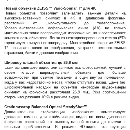
Новый объектив ZEISS™ Vario-Sonnar T* для 4K
Новый объектив позволяет запечатлеть важные детали на
высококачественных снимках в 4K в диапазоне фокусных
расстояний от широкоугольного до телеположения.
Усовершенствованная асферическая линза (AA) не только
максимально точно воспроизводит изображение, но и обеспечивает
компактность объектива. Линза из низкодисперсионного стекла (ED)
гарантирует точную цветопередачу. Многослойное покрытие ZEISS
T* повышает качество изображения, устраняя нежелательные
отражения, блики и двоение изображения
Широкоугольный объектив до 26,8 мм
Если вы снимаете видео или занимаетесь фотосъемкой, лучший в
своем классе широкоугольный объектив дает больше
возможностей при съемке пейзажей и сцен внутри помещения,
когда у вас недостаточно места, чтобы отступить назад. Даже без
широкоугольной насадки на объектив некоторые видеокамеры
снимают на фокусном расстоянии 26,8 мм1 (при соотношении
сторон изображения 16:9) в режиме видео.
Стабилизатор Balanced Optical SteadyShot™
Дополнительная стабилизация изображения компенсирует
дрожание камеры для стабилизации видео во всем диапазоне
фокусных расстояний: от широкоугольной съемки до съемки с
сильным приближением. В режиме HD-видео эта функция