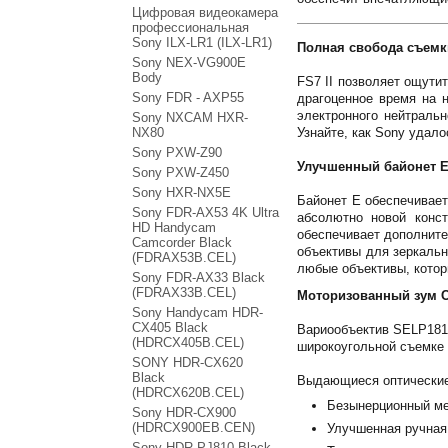
Цифровая видеокамера
профессиональная
Sony ILX-LR1 (ILX-LR1)
Полная свобода съемк
Sony NEX-VG900E
Body
FS7 II позволяет ощути
Sony FDR - AXP55
драгоценное время на 
электронного нейтральн
Sony NXCAM HXR-
NX80
Узнайте, как Sony удал
Sony PXW-Z90
Улучшенный байонет 
Sony PXW-Z450
Sony HXR-NX5E
Байонет E обеспечивает 
Sony FDR-AX53 4K Ultra
абсолютно новой конст
HD Handycam
обеспечивает дополните
Camcorder Black
объективы для зеркальн
(FDRAX53B.CEL)
любые объективы, котор
Sony FDR-AX33 Black
(FDRAX33B.CEL)
Моторизованный зум С
Sony Handycam HDR-
CX405 Black
Вариообъектив SELP1811
(HDRCX405B.CEL)
широкоугольной съемке 
SONY HDR-CX620
Black
Выдающиеся оптические 
(HDRCX620B.CEL)
Безынерционный ме
Sony HDR-CX900
(HDRCX900EB.CEN)
Улучшенная ручная 
Sony HDR-PJ810 Black