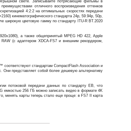
игрышном свете. Записывайте потрясающие фильмы в
преимуществами отличного воспроизведения оттенков
искретизацией 4:2:2 на оптимальных скоростях передачи
2160) кинематографического стандарта 24p, 59.94p, 50p,
исле широкую цветовую гамму по стандарту ITU-R BT.2020
(1920x1080), а также общепринятый MPEG HD 422, Apple
те RAW (с адаптером XDCA-FS7 и внешним рекордером,
соответствуют стандартам CompactFlash Association и
. Они представляет собой более дешевую альтернативу
гии потоковой передачи данных по стандарту EB, что
и G емкостью 256 ГБ можно записать видео в формате 4K
о, менять карты теперь стало еще проще: в FS7 II карта