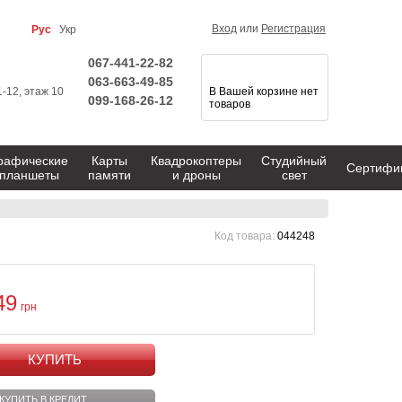
Вход
или
Регистрация
Рус
Укр
067-441-22-82
063-663-49-85
1-12, этаж 10
В Вашей корзине нет
099-168-26-12
товаров
рафические
Карты
Квадрокоптеры
Студийный
Сертифи
планшеты
памяти
и дроны
свет
Код товара:
044248
49
грн
КУПИТЬ
КУПИТЬ В КРЕДИТ