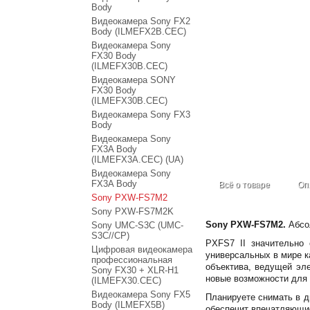
Body
Видеокамера Sony FX2
Body (ILMEFX2B.CEC)
Видеокамера Sony
FX30 Body
(ILMEFX30B.CEC)
Видеокамера SONY
FX30 Body
(ILMEFX30B.CEC)
Видеокамера Sony FX3
Body
Видеокамера Sony
FX3A Body
(ILMEFX3A.CEC) (UA)
Видеокамера Sony
FX3A Body
Всё о товаре
Оп
Sony PXW-FS7M2
Sony PXW-FS7M2K
Sony PXW-FS7M2.
Абсо
Sony UMC-S3C (UMC-
S3C//CP)
PXFS7 II значительно
Цифровая видеокамера
универсальных в мире к
профессиональная
объектива, ведущей эл
Sony FX30 + XLR-H1
новые возможности для 
(ILMEFX30.CEC)
Видеокамера Sony FX5
Планируете снимать в д
Body (ILMEFX5B)
обеспечит впечатляющи