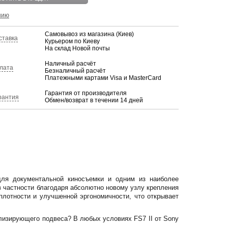
нию
Самовывоз из магазина (Киев)
ставка
Курьером по Киеву
На склад Новой почты
Наличный расчёт
лата
Безналичный расчёт
Платежными картами Visa и MasterCard
Гарантия от производителя
рантия
Обмен/возврат в течении 14 дней
для документальной киносъемки и одним из наиболее
в частности благодаря абсолютно новому узлу крепления
лотности и улучшенной эргономичности, что открывает
илизирующего подвеса? В любых условиях FS7 II от Sony