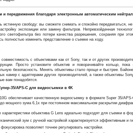
и и передвижения благодаря электронным автоматическим нейтра
ть истинную свободу: вы сможете снимать и спокойно передвигаться, не
настройку экспозиции или замену фильтров. Непревзойденная технолог
ого светофильтра без потери качества разрешения, сохраняя при это
ось полностью изменить представление о съемке на ходу.
E
совместимость с объективами как от Sony, так и от других производите
рукции. Просто установите объектив и поворачивайте кольцо, пока 
льную безопасность. Менять объективы стало проще и быстрее. Байоне
ых камер с адаптерами других производителей, а также объективы Sony
ые вам понадобятся.
упер-35/APS-C для видеосъемки в 4K
0G обеспечивает качественную видеосъемку в формате Super 35/APS-C.
до мощного зума 6,1x при постоянном максимальном раскрытии диафра
характеристики объектива G Lens идеально подходят для съемки в фор
ханический зум с ручной настройкой характеризуется эффективным и г
фокусировка позволяет точнее регулировать настройки.