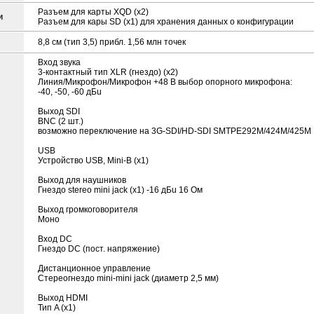
Разъем для карты XQD (x2)
и
Разъем для кары SD (x1) для хранения данных о конфигурации
8,8 см (тип 3,5) прибл. 1,56 млн точек
Вход звука
3-контактный тип XLR (гнездо) (x2)
Линия/Микрофон/Микрофон +48 В выбор опорного микрофона:
-40, -50, -60 дБu
Выход SDI
BNC (2 шт.)
возможно переключение на 3G-SDI/HD-SDI SMTPE292M/424M/425M
USB
Устройство USB, Mini-B (x1)
Выход для наушников
Гнездо stereo mini jack (x1) -16 дБu 16 Ом
Выход громкоговорителя
Моно
Вход DC
Гнездо DC (пост. напряжение)
Дистанционное управление
Стереогнездо mini-mini jack (диаметр 2,5 мм)
Выход HDMI
Тип A (x1)