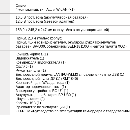
Опция
4-контактный, тип A для W-LAN (x1)
16,5 В пост. тока (аккумуляторная батарея)
12,0 В пост. тока (сетевой адаптер)
158,9 x 245,2 x 247 мм (корпус без выступающих частей)
Прибл. 2,0 кг (только корпус)
Прибл. 4,5 кг (с видоискателем, окуляром, рукояткой-пультом,
батареей BP-U30, объективом SELP18110G и картой памяти XQD)
Крышка корпуса (1)
Видоискатель (1)
Козырек для видоискателя (1)
Окуляр (1)
Рукоятка-пульт (1)
Беспроводной модуль LAN IFU-WLM3 с подключением по USB (1)
Беспроводной пульт ДУ (1) (RMT-845)
Кронштейн для WA адаптера (1)
Адаптер переменного тока (1)
Зарядное устройство BC-U1 (1)
Аккумуляторная батарея BP-U30 (1)
Шнур питания (2)
Кабель USB (1)
Руководство по эксплуатации (1)
CD-ROM «Руководство по эксплуатации камкордера с твердотельны