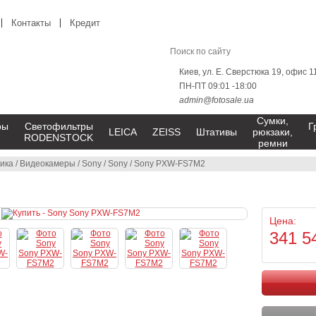
Контакты
Кредит
Киев, ул. Е. Сверстюка 19, офис 1
ПН-ПТ 09:01 -18:00
admin@fotosale.ua
Сумки,
ры
Светофильтры
Г
LEICA
ZEISS
Штативы
рюкзаки,
RODENSTOCK
ремни
ика
/
Видеокамеры
/
Sony
/
Sony
/
Sony PXW-FS7M2
Цена:
341 5