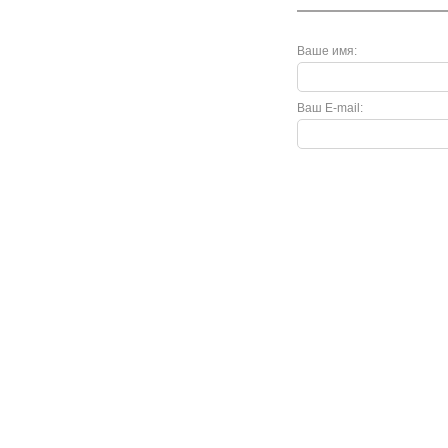
Ваше имя:
Ваш E-mail:
Покупателю
Как сделать заказ
Доставка и оплата
Акции