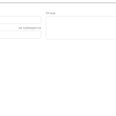
Отзыв:
не публикуется
Сервис
О нас
Гарантия
О компании
Возврат и обмен
Сертификаты
Законодательство
Контакты