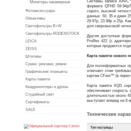
Системы записи XAVC™
Мониторы накамерные
формате QFHD 59.94p/
Фотоаксессуары
серого, высокой четкос
данных: 50, 35 и даже 2
Объективы
29.97p, 23.98p и 25p. 
Светофильтры B+W
для сверхвысокой четко
Светофильтры RODENSTOCK
Другие доступные форма
ProRes 422 (с адаптер
LEICA
которые продаются отде
ZEISS
Карта памяти нового 
Штативы
Сумки, рюкзаки, ремни
Для полноформатных пр
отвечают этим требова
Графические планшеты
картам CFast™ (в перес
Карты памяти
Карта памяти XQD сери
Квадрокоптеры и дроны
обеспечивает скорость 
Студийный свет
длительностью около 45 
выступает вперед на 8 
Сертификаты
SALE
Технические хара
Тип матрицы