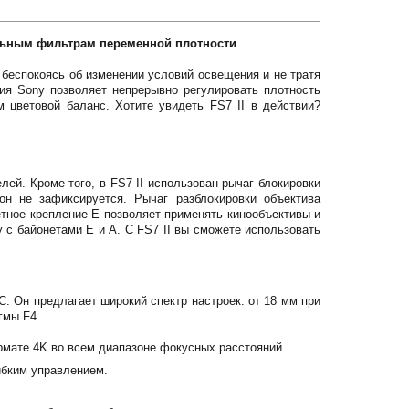
льным фильтрам переменной плотности
 беспокоясь об изменении условий освещения и не тратя
ия Sony позволяет непрерывно регулировать плотность
м цветовой баланс. Хотите увидеть FS7 II в действии?
лей. Кроме того, в FS7 II использован рычаг блокировки
он не зафиксируется. Рычаг разблокировки объектива
тное крепление E позволяет применять кинообъективы и
 с байонетами E и A. С FS7 II вы сможете использовать
 Он предлагает широкий спектр настроек: от 18 мм при
гмы F4.
мате 4K во всем диапазоне фокусных расстояний.
ибким управлением.