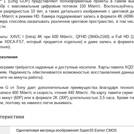
 L (Long GOP) представляют полноформатные проекты в самом вы
50p с максимальным цифровым потоком 150 Мбит/с. Воспользуйтесь 
ти разрядностью 10 бит, а также детального изображения с цветовой д
5 Мбит/с в режиме HD. Камера поддерживает запись в формате 4K (4096×
Камера способна захватывать различное цветовое пространство, в том ч
сти.
ты: XAVC I (Intra) 4K при 600 Мбит/с, QFHD (3840x2160) и Full HD 
ом XDCA-FS7, который продается отдельно) и даже запись в форма
льно).
поколения
ограмм требуются надежные и доступные носители. Карты памяти XQD™ 
ниям. Надежность обеспечивается возможностью восстановления данных
чете на минуты работы).
и G от Sony дает дополнительные преимущества благодаря техноло
записи 400 Мбит/с и скорость чтения 440 Мбит/с. На карту памяти сери
минут (60P) или в формате 2K (30P) длительностью 3,5 часа. Кроме тог
мм, поэтому ее намного легче вынимать.
ктеристики
Одночиповая матрица изображения Super35 Exmor CMOS