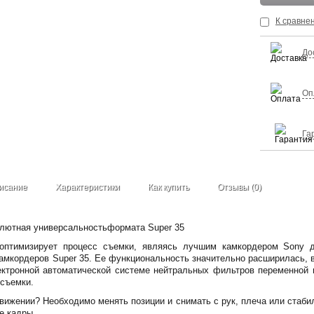
К сравне
До
Оп
Га
исание
Характеристики
Как купить
Отзывы (0)
лютная универсальностьформата Super 35
 оптимизирует процесс съемки, являясь лучшим камкордером Sony 
амкордеров Super 35. Ее функциональность значительно расширилась, 
ектронной автоматической системе нейтральных фильтров переменной п
съемки.
вижении? Необходимо менять позиции и снимать с рук, плеча или стаб
е кадры.