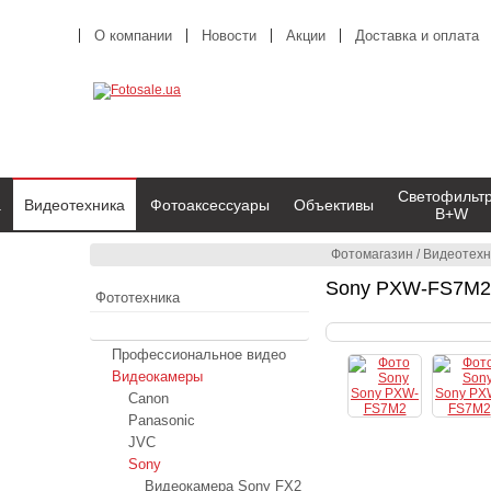
О компании
Новости
Акции
Доставка и оплата
Светофильт
а
Видеотехника
Фотоаксессуары
Объективы
B+W
Фотомагазин
/
Видеотехн
Sony PXW-FS7M2
Фототехника
Видеотехника
Профессиональное видео
Видеокамеры
Canon
Panasonic
JVC
Sony
Видеокамера Sony FX2