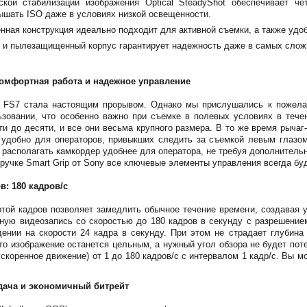
ской стабилизации изображения Optical SteadyShot обеспечивает че
ышать ISO даже в условиях низкой освещенности.
нная конструкция идеально подходит для активной съемки, а также уд
- и пылезащищенный корпус гарантирует надежность даже в самых слож
комфортная работа и надежное управление
 FS7 стала настоящим прорывом. Однако мы прислушались к пожела
ьзовании, что особенно важно при съемке в полевых условиях в тече
ти до десяти, и все они весьма крупного размера. В то же время рыч
ь удобно для операторов, привыкших следить за съемкой левым глазо
 располагать камкордер удобнее для оператора, не требуя дополнитель
ручке Smart Grip от Sony все ключевые элементы управления всегда буд
в: 180 кадров/с
той кадров позволяет замедлить обычное течение времени, создавая у
ую видеозапись со скоростью до 180 кадров в секунду с разрешением
ении на скорости 24 кадра в секунду. При этом не страдает глубина 
то изображение останется цельным, а нужный угол обзора не будет по
ускоренное движение) от 1 до 180 кадров/с с интервалом 1 кадр/с. Вы 
дача и экономичный битрейт