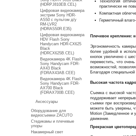
Технология оптиче
(HDRPJ810EB.CEL)
практически не пов
Цифровая видеокамера
Компактная облегче
экстрим Sony HDR-
AS50 c пультом д/у
Герметичный влаго
RM-LVR2
(HDRAS50R.E35)
Цифровая видеокамера
Плечевое крепление: 
HDV Flash Sony
Handycam HDR-CX625
Эргономичность камеры
Black
более удобной в испол
(HDRCX625B.CEL)
кнопок увеличено с шес
Видеокамера 4K Flash
переместить, что очен
Sony Handycam FDR-
возможностей, позволяя
AX43 Black
Благодаря специальной 
(FDRAX43AB.CEE)
Видеокамера 4K Flash
Высокая частота кадро
Sony Handycam FDR-
AX700 Black
(FDRAX700B.CEE)
Съемка с высокой часто
поддерживает непрерывн
Аксессуары
съемки при воспроизвед
можете быть уверены, ч
Оборудование для
Motion (Замедленное и 
видеосъемки ZACUTO
движение.
Стедикамы и плечевые
упоры
Прекрасная цветопере
Накамерный свет