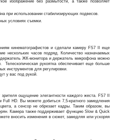
ткое изображение без размытости, а также позволяет
обна при использовании стабилизирующих подвесов.
ных условиях съемки.
ниям кинематографистов и сделали камеру FS7 II еще
ние нескольких часов подряд. Количество назначаемых
аг-держатель ЖК-монитора и держатель микрофона можно
м. Телескопическая рукоятка обеспечивает еще больше
ных инструментов для регулировки.
ут у вас под рукой.
 зрителя ощущение элегантности каждого жеста. FS7 II
 Full HD. Вы можете добиться 7,5-кратного замедления
цвета, а сенсор не обрезает кадры. Таким образом, вы
терян. Камера также поддерживает функцию Slow & Quick
можете вносить изменения в сюжет, замедляя или ускоряя