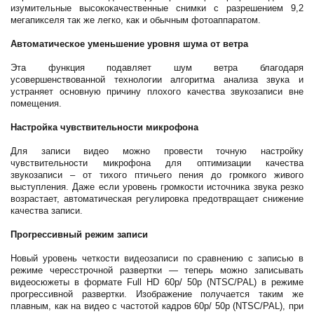
изумительные высококачественные снимки с разрешением 9,2
мегапикселя так же легко, как и обычным фотоаппаратом.
Автоматическое уменьшение уровня шума от ветра
Эта функция подавляет шум ветра благодаря
усовершенствованной технологии алгоритма анализа звука и
устраняет основную причину плохого качества звукозаписи вне
помещения.
Настройка чувствительности микрофона
Для записи видео можно провести точную настройку
чувствительности микрофона для оптимизации качества
звукозаписи – от тихого птичьего пения до громкого живого
выступления. Даже если уровень громкости источника звука резко
возрастает, автоматическая регулировка предотвращает снижение
качества записи.
Прогрессивный режим записи
Новый уровень четкости видеозаписи по сравнению с записью в
режиме чересстрочной развертки — теперь можно записывать
видеосюжеты в формате Full HD 60p/ 50p (NTSC/PAL) в режиме
прогрессивной развертки. Изображение получается таким же
плавным, как на видео с частотой кадров 60p/ 50p (NTSC/PAL), при