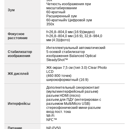
30x
Четкость изображения при
масштабировании
Зум
60-кратный
Расширенный зум
60-кратныйv Цифровой зум
350x
f=26,8–804,0 мм (16:9)(видео)
Фокусное
f=26,8–804,0 мм (16:9), 32,8–984,0
расстояние
мм (4:3)(фото)
Интеллектуальный автоматический
Стабилизатор
5-осевой стабилизатор
изображения
изображения Balanced Optical
SteadyShot™
ЖК-экран 7,5 см (тип 3.0) Clear Photo
LCD
ЖК дисплей
(460 800 точек)
широкоформатный (16:9)
Дополнительный синхроконтакт
(мультиинтерфейсный разъем)
разъем HDMI (micro)
разъем для ПДУ (интегрирован с
Интерфейсы
разъемом Multi/Micro USB)
стереофонический мини-разъем
вход пост. тока
Wi-Fi
NFC™
Питание
NP-FV50