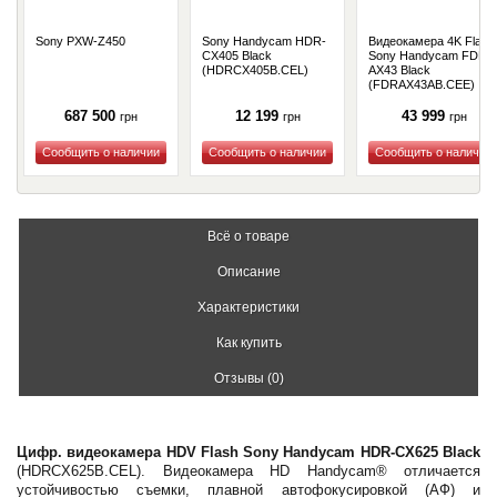
Sony PXW-Z450
Sony Handycam HDR-
Видеокамера 4K Flash
CX405 Black
Sony Handycam FDR-
(HDRCX405B.CEL)
AX43 Black
(FDRAX43AB.CEE)
687 500
12 199
43 999
грн
грн
грн
Купить
Купить
Купить
Всё о товаре
Описание
Характеристики
Как купить
Отзывы (0)
Цифр. видеокамера HDV Flash Sony Handycam HDR-CX625 Black
(HDRCX625B.CEL). Видеокамера HD Handycam® отличается
устойчивостью съемки, плавной автофокусировкой (АФ) и