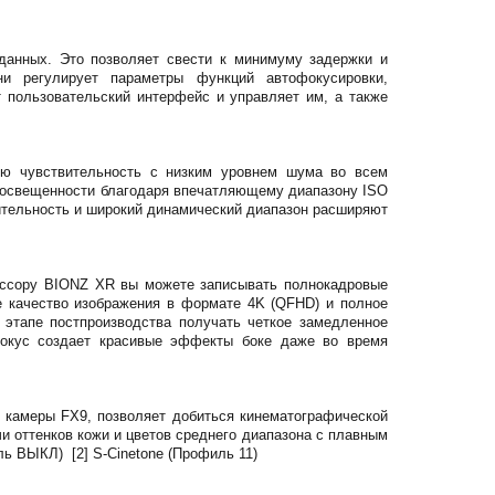
данных. Это позволяет свести к минимуму задержки и
и регулирует параметры функций автофокусировки,
 пользовательский интерфейс и управляет им, а также
ую чувствительность с низким уровнем шума во всем
 освещенности благодаря впечатляющему диапазону ISO
вительность и широкий динамический диапазон расширяют
ессору BIONZ XR вы можете записывать полнокадровые
е качество изображения в формате 4K (QFHD) и полное
этапе постпроизводства получать четкое замедленное
фокус создает красивые эффекты боке даже во время
е камеры FX9, позволяет добиться кинематографической
и оттенков кожи и цветов среднего диапазона с плавным
ль ВЫКЛ) [2] S-Cinetone (Профиль 11)