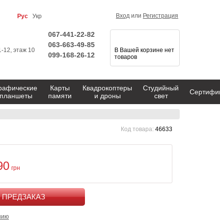
Вход
или
Регистрация
Рус
Укр
067-441-22-82
063-663-49-85
1-12, этаж 10
В Вашей корзине нет
099-168-26-12
товаров
рафические
Карты
Квадрокоптеры
Студийный
Сертифи
планшеты
памяти
и дроны
свет
Код товара:
46633
90
грн
КУПИТЬ
нию