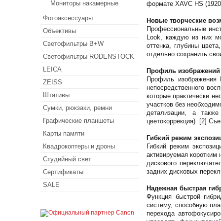
Мониторы накамерные
формате XAVC HS (1920 
Фотоаксессуары
Новые творческие возм
Профессиональные инстр
Объективы
Look, каждую из них м
Светофильтры B+W
оттенка, глубины цвета
отдельно сохранить сво
Светофильтры RODENSTOCK
LEICA
Профиль изображений 
Профиль изображения 
ZEISS
непосредственного восп
Штативы
которые практически не
участков без необходимо
Сумки, рюкзаки, ремни
детализации, а также
Графические планшеты
цветокоррекция) [2] Съе
Карты памяти
Гибкий режим экспози
Квадрокоптеры и дроны
Гибкий режим экспозиц
активируемая коротким 
Студийный свет
дискового переключате
задних дисковых перекл
Сертификаты
SALE
Надежная быстрая гиб
Функция быстрой гибри
систему, способную пл
перехода автофокусиро