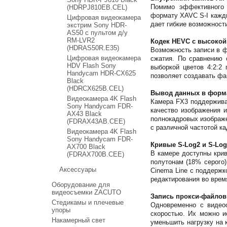
Помимо эффективного м
(HDRPJ810EB.CEL)
формату XAVC S-I кажды
Цифровая видеокамера
дает гибкие возможности 
экстрим Sony HDR-
AS50 c пультом д/у
RM-LVR2
Кодек HEVC с высокой
(HDRAS50R.E35)
Возможность записи в 
Цифровая видеокамера
сжатия. По сравнению
HDV Flash Sony
выборкой цветов 4:2:2
Handycam HDR-CX625
позволяет создавать фа
Black
(HDRCX625B.CEL)
Вывод данных в форма
Видеокамера 4K Flash
Камера FX3 поддержива
Sony Handycam FDR-
качество изображения 
AX43 Black
полнокадровых изображе
(FDRAX43AB.CEE)
с различной частотой ка
Видеокамера 4K Flash
Sony Handycam FDR-
Кривые S-Log2 и S-Log
AX700 Black
В камере доступны крив
(FDRAX700B.CEE)
полутонам (18% серого)
Аксессуары
Cinema Line с поддержк
редактирования во врем
Оборудование для
видеосъемки ZACUTO
Запись прокси-файлов
Стедикамы и плечевые
Одновременно с видео
упоры
скоростью. Их можно и
Накамерный свет
уменьшить нагрузку на 