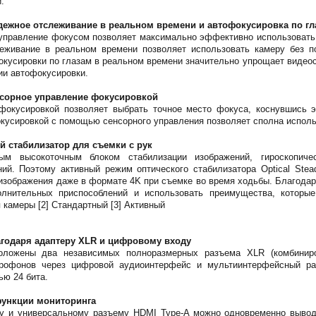
.
адежное отслеживание в реальном времени и автофокусировка по г
 управление фокусом позволяет максимально эффективно использовать
еживание в реальном времени позволяет использовать камеру без по
окусировки по глазам в реальном времени значительно упрощает видео
ии автофокусировки.
нсорное управление фокусировкой
фокусировкой позволяет выбрать точное место фокуса, коснувшись э
кусировкой с помощью сенсорного управления позволяет сполна испол
й стабилизатор для съемки с рук
м высокоточным блоком стабилизации изображений, гироскопиче
ний. Поэтому активный режим оптического стабилизатора Optical Ste
изображения даже в формате 4K при съемке во время ходьбы. Благодар
олнительных приспособлений и использовать преимущества, которые
камеры [2] Стандартный [3] Активный
агодаря адаптеру XLR и цифровому входу
оложены два независимых полноразмерных разъема XLR (комбинир
рофонов через цифровой аудиоинтерфейс и мультиинтерфейсный раз
ью 24 бита.
функции мониторинга
у и универсальному разъему HDMI Type-A можно одновременно вывод