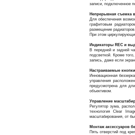
записи, подключенное п
Непрерывная съемка в
Для обеспечения возмо
графитовым радиаторо
размещение радиаторов.
При этом циркулирующие
Индикаторы REC и выд
В передней и задней ч
подсветкой. Кроме того
запись, даже если экра
Настраиваемые кнопк
Инновационная беззерк
управления расположен
предусмотрена для дли
объективом.
Управление масштабир
Регулятор зума, распол
технология Clear Ima
масштабирования, от бы
Монтаж аксессуаров б
Пять отверстий под кре