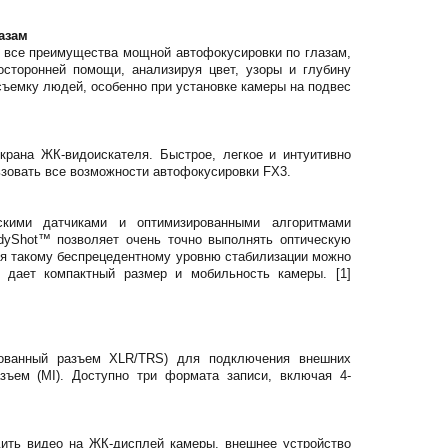
лазам
 все преимущества мощной автофокусировки по глазам,
сторонней помощи, анализируя цвет, узоры и глубину
съемку людей, особенно при установке камеры на подвес
крана ЖК-видоискателя. Быстрое, легкое и интуитивно
ьзовать все возможности автофокусировки FX3.
скими датчиками и оптимизированными алгоритмами
adyShot™ позволяет очень точно выполнять оптическую
я такому беспрецедентному уровню стабилизации можно
 дает компактный размер и мобильность камеры. [1]
ованный разъем XLR/TRS) для подключения внешних
ъем (MI). Доступно три формата записи, включая 4-
ить видео на ЖК-дисплей камеры, внешнее устройство