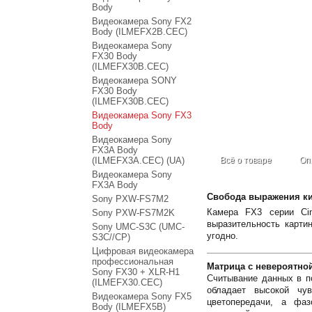
Body
Видеокамера Sony FX2
Body (ILMEFX2B.CEC)
Видеокамера Sony
FX30 Body
(ILMEFX30B.CEC)
Видеокамера SONY
FX30 Body
(ILMEFX30B.CEC)
Видеокамера Sony FX3
Body
Видеокамера Sony
FX3A Body
(ILMEFX3A.CEC) (UA)
Всё о товаре
Оп
Видеокамера Sony
FX3A Body
Свобода выражения к
Sony PXW-FS7M2
Камера FX3 серии Cin
Sony PXW-FS7M2K
выразительность карти
Sony UMC-S3C (UMC-
угодно.
S3C//CP)
Цифровая видеокамера
профессиональная
Матрица с невероятно
Sony FX30 + XLR-H1
Считывание данных в п
(ILMEFX30.CEC)
обладает высокой чу
Видеокамера Sony FX5
цветопередачи, а фаз
Body (ILMEFX5B)