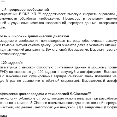
тва.
ный процессор изображений
зображений BIONZ XR ™ поддерживает высокую скорость обработки 
зможности обработки изображения. Процессор в реальном времен
ений и улучшения качества изображений, передает данные, отображает
ции.
ость и широкий динамический диапазон
выводимого изображения полнокадровая матрица обеспечивает высок
е камеры. Четкая съемка движущихся объектов даже в условиях низкой
 динамический диапазон на 15+ ступеней без засветки. Высокая чувст
постпроизводстве.
 120 кадров/с
ой матрице с высокой скоростью считывания данных и мощному проц
FHD) со скоростью до 120 кадров в секунду6 и автофокусом. Высоко
 с пикселей без суммирования зарядов смежных ячеек позволяет на 
 до 5 раз по сравнению с обычной скоростью). Высокоточный авто
афическая цветопередача с технологией S-Cinetone™
ехнологии S-Cinetone от Sony, которая использовалась при разработк
ственно в камере. S-Cinetone оптимизирована для естественной передач
частков, что делает цветокоррекцию ненужной. [1] Стандартный (Профи
Intra