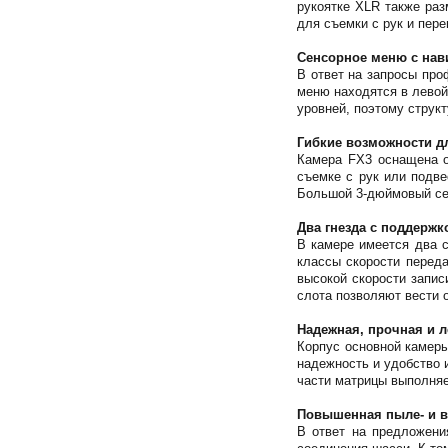
рукоятке XLR также ра
для съемки с рук и пер
Сенсорное меню с нав
В ответ на запросы пр
меню находятся в левой
уровней, поэтому струк
Гибкие возможности д
Камера FX3 оснащена о
съемке с рук или подве
Большой 3-дюймовый сен
Два гнезда с поддержк
В камере имеется два 
классы скорости переда
высокой скорости запис
слота позволяют вести
Надежная, прочная и л
Корпус основной камеры
надежность и удобство 
части матрицы выполняе
Повышенная пыле- и в
В ответ на предложени