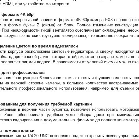
о HDMI, или устройство мониторинга.
 формате 4K 60p
жности непрерывной записи в формате 4K 60p камера FX3 оснащена ин
м в форме буквы Σ (сигма) от Sony. Полное изменение конструкции
 При необходимости тихий вентилятор обеспечивает охлаждение, необ
 воздушные потоки структурно изолированы, что позволяет сохранить в
еление цветом во время видеозаписи
асти корпуса расположены световые индикаторы, а сверху находится с
, благодаря красной рамке, которая отображается на экране камеры во 
н заслоняет риг или подвес. В зависимости от условий съемки можно вк
и для профессионалов
альная конструкция обеспечивает компактность и функциональность пр
ы на верхней стороне камеры, а большое количество настраиваемы
тельного профессионального использования, например для съемки о
ованием для получения требуемой картинки
оженный в верхней части рукоятки, позволяет использовать моторизо
ge Zoom обеспечивает удобные углы обзора даже при минимально
строго кадрирования в документальных фильмах до полного кинематог
ез помощи клетки
пежные винты 1/4-20 UNC позволяют надежно крепить аксессуары прям