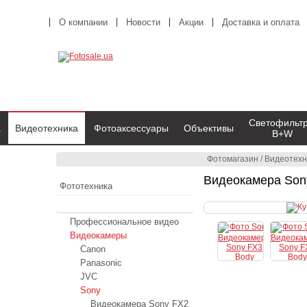
О компании
Новости
Акции
Доставка и оплата
Светофильт
а
Видеотехника
Фотоаксессуары
Объективы
B+W
Фотомагазин
/
Видеотехн
Видеокамера Son
Фототехника
Видеотехника
Профессиональное видео
Видеокамеры
Canon
Panasonic
JVC
Sony
Видеокамера Sony FX2