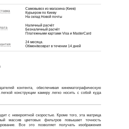
Самовывоз из магазина (Киев)
ставка
Курьером по Киеву
На склад Новой почты
Наличный расчёт
лата
Безналичный расчёт
Платежными картами Visa и MasterCard
24 месяца.
рантия
Обмен/возврат в течении 14 дней
)
телей контента, обеспечивая кинематографическую
легкой конструкции камеру легко носить с собой куда
ит с невероятной скоростью. Кроме того, эта матрица
ный массив цветовых фильтров повышает точность
рование. Все это позволяет получать изображения