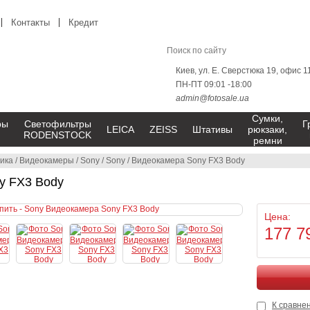
Контакты
Кредит
Киев, ул. Е. Сверстюка 19, офис 1
ПН-ПТ 09:01 -18:00
admin@fotosale.ua
Сумки,
ры
Светофильтры
Г
LEICA
ZEISS
Штативы
рюкзаки,
RODENSTOCK
ремни
ика
/
Видеокамеры
/
Sony
/
Sony
/
Видеокамера Sony FX3 Body
y FX3 Body
Цена:
177 7
К сравне