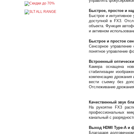
управлять фокусировкой
Быстрое, простое и н
Быстрое и интуитивное
доступной в FX3. Отсл
объекта. Функция автоф
и активном использован
Быстрое и простое се
Сенсорное управление 
понятное управление фо
Встроенный оптически
Камера оснащена новы
стабилизации изображе
компенсацию дрожания 
вести съемку без доп
Отслеживание дрожания 
Качественный звук бл
На рукоятке FX3 расп
профессиональных мик
канальный с разрядност
Выход HDMI Type-A и 
Благодаря долговечном