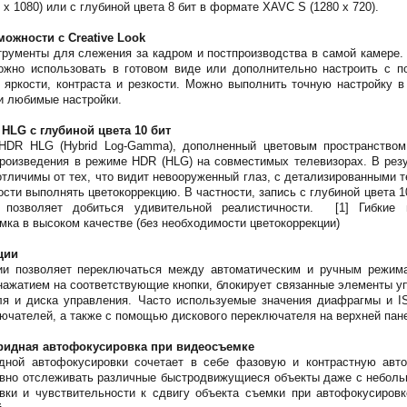
x 1080) или с глубиной цвета 8 бит в формате XAVC S (1280 x 720).
ожности с Creative Look
ументы для слежения за кадром и постпроизводства в самой камере. 
ожно использовать в готовом виде или дополнительно настроить с 
, яркости, контраста и резкости. Можно выполнить точную настройку 
и любимые настройки.
HLG с глубиной цвета 10 бит
HDR HLG (Hybrid Log-Gamma), дополненный цветовым пространством
роизведения в режиме HDR (HLG) на совместимых телевизорах. В резу
отличимы от тех, что видит невооруженный глаз, с детализированными
сти выполнять цветокоррекцию. В частности, запись с глубиной цвета 1
 позволяет добиться удивительной реалистичности. [1] Гибкие 
мка в высоком качестве (без необходимости цветокоррекции)
ции
ии позволяет переключаться между автоматическим и ручным режим
нажатием на соответствующие кнопки, блокирует связанные элементы у
ля и диска управления. Часто используемые значения диафрагмы и 
ючателей, а также с помощью дискового переключателя на верхней пан
ридная автофокусировка при видеосъемке
дной автофокусировки сочетает в себе фазовую и контрастную авт
авно отслеживать различные быстродвижущиеся объекты даже с небольш
вки и чувствительности к сдвигу объекта съемки при автофокусиров