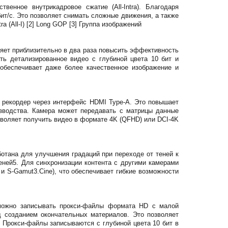
енное внутрикадровое сжатие (All-Intra). Благодаря
ит/с. Это позволяет снимать сложные движения, а также
a (All-I) [2] Long GOP [3] Группа изображений
ет приблизительно в два раза повысить эффективность
 детализированное видео с глубиной цвета 10 бит и
обеспечивает даже более качественное изображение и
 рекордер через интерфейс HDMI Type-A. Это повышает
изводства. Камера может передавать с матрицы данные
зволяет получить видео в формате 4K (QFHD) или DCI-4K
ботана для улучшения градаций при переходе от теней к
еней5. Для синхронизации контента с другими камерами
и S-Gamut3.Cine), что обеспечивает гибкие возможности
можно записывать прокси-файлы формата HD с малой
д созданием окончательных материалов. Это позволяет
 Прокси-файлы записываются с глубиной цвета 10 бит в