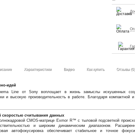
До
Оп
Га
исание
Характеристики
Видео
Как купить
Отзывы (0
ино-идей
ema Line от Sony воплощает в жизнь замыслы искушенных созда
нки и высокую производительность в работе. Благодаря компактной и 
й скоростью считывания данных
олнокадровой CMOS-матрице Exmor R™ с тыловой подсветкой происход
вствительностью и широким динамическим диапазоном. Расширен
овая автофокусировка обеспечивает стабильное и точное фокуси