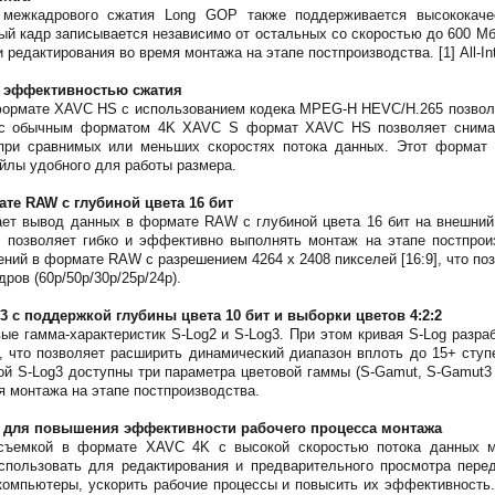
ежкадрового сжатия Long GOP также поддерживается высококачеств
й кадр записывается независимо от остальных со скоростью до 600 Мб
редактирования во время монтажа на этапе постпроизводства. [1] All-Intr
 эффективностью сжатия
формате XAVC HS с использованием кодека MPEG-H HEVC/H.265 позволя
 с обычным форматом 4K XAVC S формат XAVC HS позволяет снимать
 при сравнимых или меньших скоростях потока данных. Этот формат 
йлы удобного для работы размера.
те RAW с глубиной цвета 16 бит
ет вывод данных в формате RAW с глубиной цвета 16 бит на внешний
и позволяет гибко и эффективно выполнять монтаж на этапе постпро
ний в формате RAW с разрешением 4264 x 2408 пикселей [16:9], что по
дров (60p/50p/30p/25p/24p).
3 с поддержкой глубины цвета 10 бит и выборки цветов 4:2:2
ые гамма-характеристик S-Log2 и S-Log3. При этом кривая S-Log разра
, что позволяет расширить динамический диапазон вплоть до 15+ ступ
ой S-Log3 доступны три параметра цветовой гаммы (S-Gamut, S-Gamut3 
я монтажа на этапе постпроизводства.
 для повышения эффективности рабочего процесса монтажа
съемкой в формате XAVC 4K с высокой скоростью потока данных 
спользовать для редактирования и предварительного просмотра пере
компьютеры, ускорить рабочие процессы и повысить их эффективность.