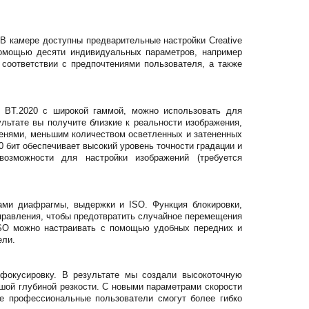
В камере доступны предварительные настройки Creative
помощью десяти индивидуальных параметров, например
в соответствии с предпочтениями пользователя, а также
 BT.2020 с широкой гаммой, можно использовать для
льтате вы получите близкие к реальности изображения,
 тенями, меньшим количеством осветленных и затененных
0 бит обеспечивает высокий уровень точности градации и
возможности для настройки изображений (требуется
ами диафрагмы, выдержки и ISO. Функция блокировки,
правления, чтобы предотвратить случайное перемещения
ISO можно настраивать с помощью удобных передних и
ели.
офокусировку. В результате мы создали высокоточную
ой глубиной резкости. С новыми параметрами скорости
ке профессиональные пользователи смогут более гибко