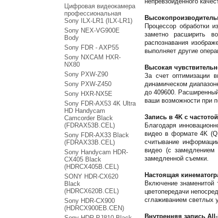
непревзойденного качес
Цифровая видеокамера
профессиональная
Высокопроизводитель
Sony ILX-LR1 (ILX-LR1)
Процессор обработки и
Sony NEX-VG900E
заметно расширить во
Body
распознавания изображ
Sony FDR - AXP55
выполняет другие опера
Sony NXCAM HXR-
NX80
Высокая чувствительн
Sony PXW-Z90
За счет оптимизации 
Sony PXW-Z450
динамическом диапазон
до 409600. Расширенный
Sony HXR-NX5E
ваши возможности при 
Sony FDR-AX53 4K Ultra
HD Handycam
Запись в 4K с частотой
Camcorder Black
(FDRAX53B.CEL)
Благодаря инновационн
видео в формате 4K (Q
Sony FDR-AX33 Black
считывание информации
(FDRAX33B.CEL)
видео (с замедлением
Sony Handycam HDR-
замедленной съемки.
CX405 Black
(HDRCX405B.CEL)
Настоящая кинематогр
SONY HDR-CX620
Включение знаменитой т
Black
(HDRCX620B.CEL)
цветопередачи непосред
сглаживанием светлых у
Sony HDR-CX900
(HDRCX900EB.CEN)
Внутренняя запись All-
Sony HDR-PJ810 Black