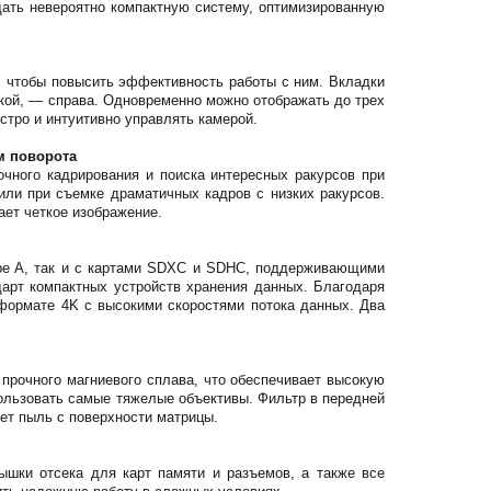
ать невероятно компактную систему, оптимизированную
 чтобы повысить эффективность работы с ним. Вкладки
дкой, — справа. Одновременно можно отображать до трех
стро и интуитивно управлять камерой.
м поворота
чного кадрирования и поиска интересных ракурсов при
или при съемке драматичных кадров с низких ракурсов.
ает четкое изображение.
ype A, так и с картами SDXC и SDHC, поддерживающими
дарт компактных устройств хранения данных. Благодаря
 формате 4K с высокими скоростями потока данных. Два
 прочного магниевого сплава, что обеспечивает высокую
ользовать самые тяжелые объективы. Фильтр в передней
яет пыль с поверхности матрицы.
шки отсека для карт памяти и разъемов, а также все