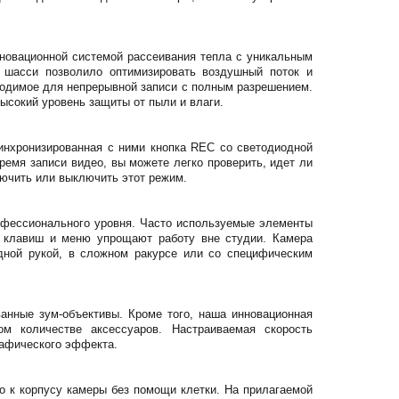
новационной системой рассеивания тепла с уникальным
 шасси позволило оптимизировать воздушный поток и
ходимое для непрерывной записи с полным разрешением.
ысокий уровень защиты от пыли и влаги.
инхронизированная с ними кнопка REC со светодиодной
время записи видео, вы можете легко проверить, идет ли
лючить или выключить этот режим.
офессионального уровня. Часто используемые элементы
х клавиш и меню упрощают работу вне студии. Камера
дной рукой, в сложном ракурсе или со специфическим
ванные зум-объективы. Кроме того, наша инновационная
м количестве аксессуаров. Настраиваемая скорость
рафического эффекта.
о к корпусу камеры без помощи клетки. На прилагаемой