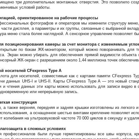
змещено три дополнительных монтажных отверстия. Это позволило созд
еменчивых условий работы.
игацией, ориентированное на рабочие процессы
офессиональных фотографов и операторов мы изменили структуру меню,
 части дисплея, а параметры и их группы, связанные с выбранной вкла
тура меню стала более наглядной. А сенсорное управление позволяет бы
ля позиционирования камеры за счет монитора с изменяемым угло
ткрытым по бокам ЖК-монитором, который можно поворачивать для то
са. Экран можно убирать для обеспечения прямой видимости объекта 
сорный ЖК-экран с разрешением около 1,44 миллиона точек обеспечив
ой носителей CFexpress Type A
слота для носителей, совместимые как с картами памяти CFexpress T
чи данных UHS-I и UHS-II. Карты CFexpress Type A — это новый стан
и и чтения данных эти карты можно использовать для записи видео в
 одновременную или непрерывную запись.
егкая конструкция
, а также верхняя, передняя и задняя крышки изготовлены из легкого и
использования, а оснащенное шестью винтами крепление позволяет исп
т колебания на ультразвуковой частоте 70 000 циклов в секунду и удал
лагозащита в сложных условиях
я профессионалов были лучше герметизированы все швы корпуса, кры