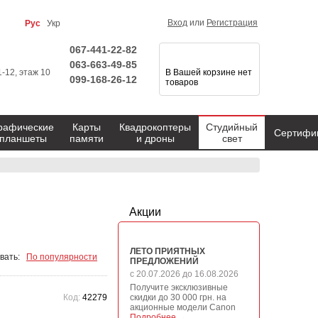
Вход
или
Регистрация
Рус
Укр
067-441-22-82
063-663-49-85
1-12, этаж 10
В Вашей корзине нет
099-168-26-12
товаров
рафические
Карты
Квадрокоптеры
Студийный
Сертифи
планшеты
памяти
и дроны
свет
Акции
ЛЕТО ПРИЯТНЫХ
вать:
По популярности
ПРЕДЛОЖЕНИЙ
с 20.07.2026 до 16.08.2026
Получите эксклюзивные
Код:
42279
скидки до 30 000 грн. на
акционные модели Canon
Подробнее →