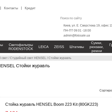
Контакты
Кредит
Киев, ул. Е. Сверстюка 19, офис 1
ПН-ПТ 09:01 -18:00
admin@fotosale.ua
Сумки,
ры
Светофильтры
Г
LEICA
ZEISS
Штативы
рюкзаки,
RODENSTOCK
ремни
 свет
/
Студийный свет HENSEL
/
Стойки журавль
HENSEL Стойки журавль
Сортиро
Стойка журавль HENSEL Boom 223 Kit (80GK223)