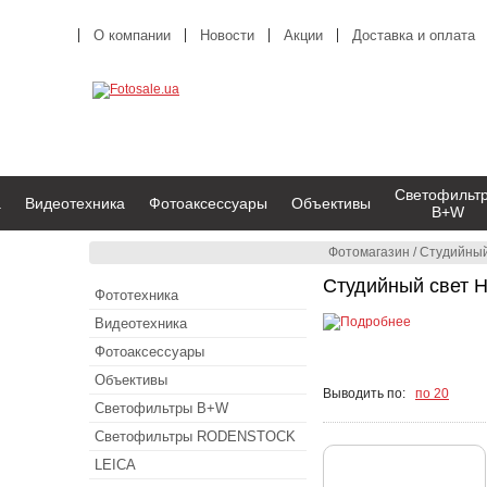
О компании
Новости
Акции
Доставка и оплата
Светофильт
а
Видеотехника
Фотоаксессуары
Объективы
B+W
Фотомагазин
/
Студийный
Студийный свет 
Фототехника
Видеотехника
Фотоаксессуары
Объективы
Выводить по:
по 20
Светофильтры B+W
Светофильтры RODENSTOCK
LEICA