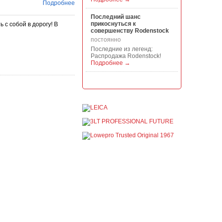
Подробнее
Последний шанс
прикоснуться к
 с собой в дорогу! В
совершенству Rodenstock
постоянно
Последние из легенд:
Распродажа Rodenstock!
Подробнее →
Акция на всю продукцию
Manfrotto, National
Geographic и Kata!
постоянно
При покупке любой
продукции Manfrotto, National
Geographic и Kata получите
гарантиров...
Подробнее →
Скидки до -30% на
видоискатели, бленды,
адаптеры, объективы
Voigtlander
постоянно
Скидки до -30% на
видоискатели, бленды,
адаптеры, объективы
Voigtlander - старейшего