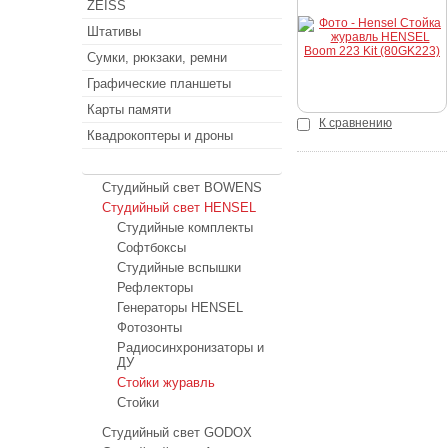
ZEISS
Купить
Штативы
Сумки, рюкзаки, ремни
Графические планшеты
Карты памяти
К сравнению
Квадрокоптеры и дроны
Студийный свет
Студийный свет BOWENS
Студийный свет HENSEL
Студийные комплекты
Софтбоксы
Студийные вспышки
Рефлекторы
Генераторы HENSEL
Фотозонты
Радиосинхронизаторы и
ДУ
Стойки журавль
Стойки
Студийный свет GODOX