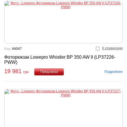
К сравнению
Код:
44047
Фоторюкзак Lowepro Whistler BP 350 AW II (LP37226-
PWW)
19 981
Подробнее
грн
Купить