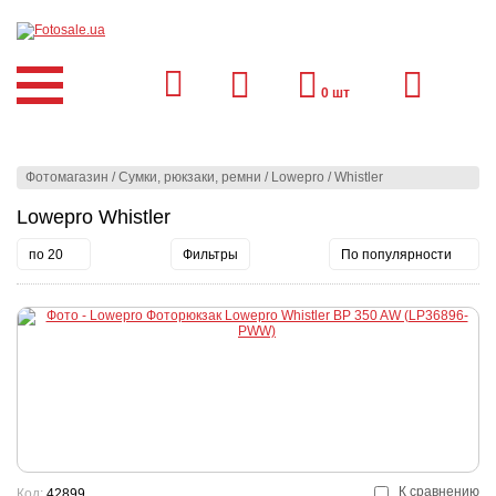
0
шт
Фотомагазин
/
Сумки, рюкзаки, ремни
/
Lowepro
/
Whistler
Lowepro Whistler
по 20
Фильтры
По популярности
К сравнению
Код:
42899