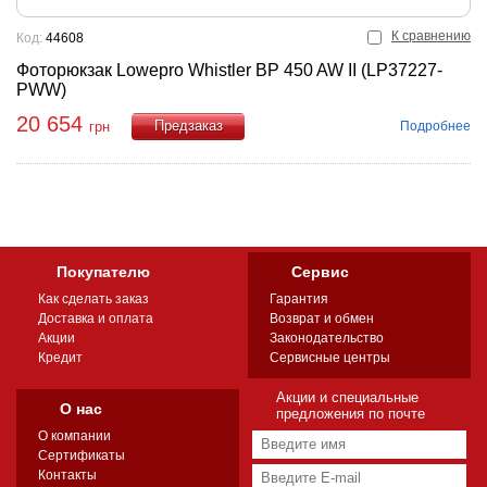
К сравнению
Код:
44608
Фоторюкзак Lowepro Whistler BP 450 AW II (LP37227-
PWW)
20 654
Подробнее
грн
Купить
Покупателю
Сервис
Как сделать заказ
Гарантия
Доставка и оплата
Возврат и обмен
Акции
Законодательство
Кредит
Сервисные центры
Акции и специальные
О нас
предложения по почте
О компании
Сертификаты
Контакты