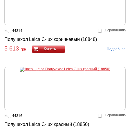
К сравнению
Код:
44314
Получехол Leica C-lux коричневый (18848)
5 613
Купить
Подробнее
грн
К сравнению
Код:
44316
Получехол Leica C-lux красный (18850)