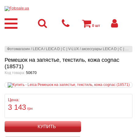
0
шт
Фотомагазин
/
LEICA
/
LEICA D | C | V-LUX
/
аксессуары LEICA D | C | V-LUX
Ремешок на запястье, текстиль, кожа cognac
(18571)
Код товара:
50670
Цена:
3 143
грн
КУПИТЬ