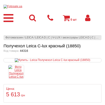
0
шт
Фотомагазин
/
LEICA
/
LEICA D | C | V-LUX
/
аксессуары LEICA D | C | V-LUX
Получехол Leica C-lux красный (18850)
Код товара:
44316
Цена:
5 613
грн