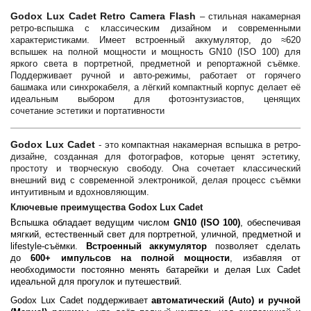
Godox Lux Cadet Retro Camera Flash
– стильная накамерная
ретро-вспышка с классическим дизайном и современными
характеристиками. Имеет встроенный аккумулятор, до ≈620
вспышек на полной мощности и мощность GN10 (ISO 100) для
яркого света в портретной, предметной и репортажной съёмке.
Поддерживает ручной и авто-режимы, работает от горячего
башмака или синхрокабеля, а лёгкий компактный корпус делает её
идеальным выбором для фотоэнтузиастов, ценящих
сочетание эстетики и портативности
Godox Lux Cadet
- это компактная накамерная вспышка в ретро-
дизайне, созданная для фотографов, которые ценят эстетику,
простоту и творческую свободу. Она сочетает классический
внешний вид с современной электроникой, делая процесс съёмки
интуитивным и вдохновляющим.
Ключевые преимущества Godox Lux Cadet
Вспышка обладает ведущим числом
GN10 (ISO 100)
, обеспечивая
мягкий, естественный свет для портретной, уличной, предметной и
lifestyle-съёмки.
Встроенный аккумулятор
позволяет сделать
до
600+ импульсов на полной мощности
, избавляя от
необходимости постоянно менять батарейки и делая Lux Cadet
идеальной для прогулок и путешествий.
Godox Lux Cadet поддерживает
автоматический (Auto) и ручной