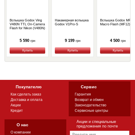
Вспышка Godox Ving
Накамерная вспышка
Вспышка Godox MF12
V480N TTL On-Camera
Godox V1Pro-S
Macro Flash (MF12)
Flash for Nikon (V480N)
5 590
9 199
4 500
грн
грн
грн
Купить
Купить
Купить
Покупателю
Сервис
Как сделать заказ
Гарантия
Доставка и оплата
Возврат и обмен
Акции
Законодательство
Кредит
Сервисные центры
Акции и специальные
О нас
предложения по почте
О компании