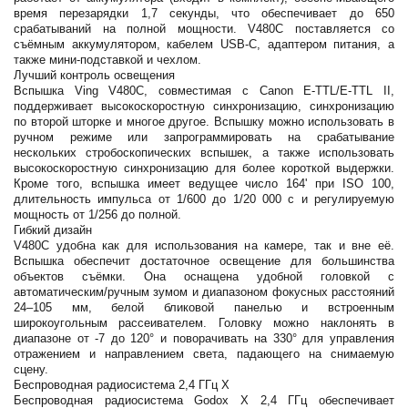
время перезарядки 1,7 секунды, что обеспечивает до 650
срабатываний на полной мощности. V480C поставляется со
съёмным аккумулятором, кабелем USB-C, адаптером питания, а
также мини-подставкой и чехлом.
Лучший контроль освещения
Вспышка Ving V480C, совместимая с Canon E-TTL/E-TTL II,
поддерживает высокоскоростную синхронизацию, синхронизацию
по второй шторке и многое другое. Вспышку можно использовать в
ручном режиме или запрограммировать на срабатывание
нескольких стробоскопических вспышек, а также использовать
высокоскоростную синхронизацию для более короткой выдержки.
Кроме того, вспышка имеет ведущее число 164' при ISO 100,
длительность импульса от 1/600 до 1/20 000 с и регулируемую
мощность от 1/256 до полной.
Гибкий дизайн
V480C удобна как для использования на камере, так и вне её.
Вспышка обеспечит достаточное освещение для большинства
объектов съёмки. Она оснащена удобной головкой с
автоматическим/ручным зумом и диапазоном фокусных расстояний
24–105 мм, белой бликовой панелью и встроенным
широкоугольным рассеивателем. Головку можно наклонять в
диапазоне от -7 до 120° и поворачивать на 330° для управления
отражением и направлением света, падающего на снимаемую
сцену.
Беспроводная радиосистема 2,4 ГГц X
Беспроводная радиосистема Godox X 2,4 ГГц обеспечивает