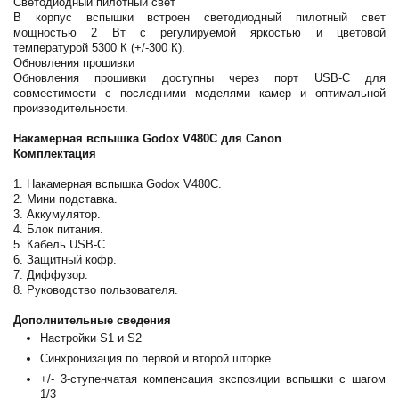
Светодиодный пилотный свет
В корпус вспышки встроен светодиодный пилотный свет
мощностью 2 Вт с регулируемой яркостью и цветовой
температурой 5300 К (+/-300 К).
Обновления прошивки
Обновления прошивки доступны через порт USB-C для
совместимости с последними моделями камер и оптимальной
производительности.
Накамерная вспышка Godox V480C для Canon
Комплектация
1. Накамерная вспышка Godox V480C.
2. Мини подставка.
3. Аккумулятор.
4. Блок питания.
5. Кабель USB-C.
6. Защитный кофр.
7. Диффузор.
8. Руководство пользователя.
Дополнительные сведения
Настройки S1 и S2
Синхронизация по первой и второй шторке
+/- 3-ступенчатая компенсация экспозиции вспышки с шагом
1/3