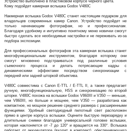
Устройство выполнено в пластиковом корпусе черного цвета.
Кому подойдет камерная вспышка Godox V480C
Накмерная вспышка Godox V480C станет настоящим подарком для
владельцев современных камер Canon. Устройство подойдет не
только начинающим фотографам, но и профессионалам.
Благодаря удобному и интуитивно понятному меню новички смогут
быстро сделать все необходимые настройки и не переживать из-за
подбора экспозиции.
Для профессиональных фотографов эта камерная вспышка станет
многофункциональным инструментом, благодаря которому они
смогут мгновенно подстраиваться под различные условия
съемочного процесса и делать потрясающие кадры с
динамическими эффектами посредством синхронизации с
передней или задней шторкой объектива.
V480C совместима с Canon E-TTL / E-TTL II, а также предлагает
ручную, многофункциональную, HSS и синхронизацию по второй
шторке. V480C похожа на вспышки Godox V860III и V350 — меньше,
чем V860III, но больше и мощнее, чем V350 — разработана как
компактное, но мощное решение среднего размера с расширенными
функциями. Удобный светодиодный пилотный свет расположен
прямо в центре корпуса вспышки. Оцените быструю перезарядку и
длительные снимки благодаря универсальной головке вспышки,
которая наклоняется от -7 до 120° и вращается на 330°. Вспышка
работает от аккумулятора (входит в комплект), обеспечивающего