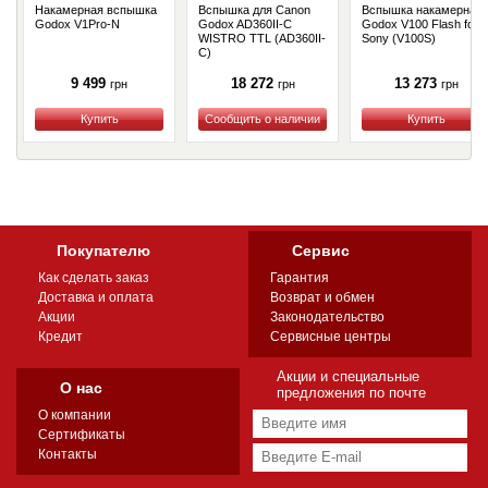
Накамерная вспышка
Вспышка для Canon
Вспышка накамерная
Godox V1Pro-N
Godox AD360II-C
Godox V100 Flash for
WISTRO TTL (AD360II-
Sony (V100S)
C)
9 499
18 272
13 273
грн
грн
грн
Купить
Купить
Купить
Покупателю
Сервис
Как сделать заказ
Гарантия
Доставка и оплата
Возврат и обмен
Акции
Законодательство
Кредит
Сервисные центры
Акции и специальные
О нас
предложения по почте
О компании
Сертификаты
Контакты