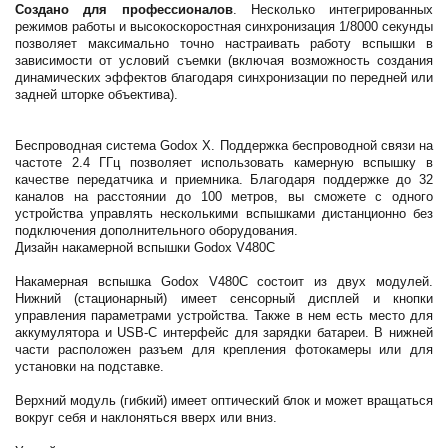
Создано для профессионалов
. Несколько интегрированных
режимов работы и высокоскоростная синхронизация 1/8000 секунды
позволяет максимально точно настраивать работу вспышки в
зависимости от условий съемки (включая возможность создания
динамических эффектов благодаря синхронизации по передней или
задней шторке объектива).
Беспроводная система Godox Х. Поддержка беспроводной связи на
частоте 2.4 ГГц позволяет использовать камерную вспышку в
качестве передатчика и приемника. Благодаря поддержке до 32
каналов на расстоянии до 100 метров, вы сможете с одного
устройства управлять несколькими вспышками дистанционно без
подключения дополнительного оборудования.
Дизайн накамерной вспышки Godox V480C
Накамерная вспышка Godox V480C состоит из двух модулей.
Нижний (стационарный) имеет сенсорный дисплей и кнопки
управления параметрами устройства. Также в нем есть место для
аккумулятора и USB-C интерфейс для зарядки батареи. В нижней
части расположен разъем для крепления фотокамеры или для
установки на подставке.
Верхний модуль (гибкий) имеет оптический блок и может вращаться
вокруг себя и наклоняться вверх или вниз.