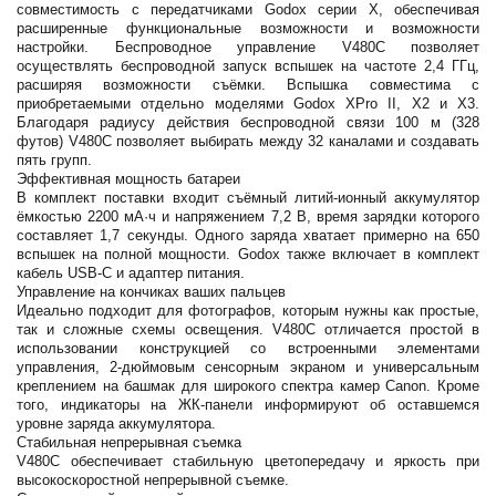
совместимость с передатчиками Godox серии X, обеспечивая
расширенные функциональные возможности и возможности
настройки. Беспроводное управление V480C позволяет
осуществлять беспроводной запуск вспышек на частоте 2,4 ГГц,
расширяя возможности съёмки. Вспышка совместима с
приобретаемыми отдельно моделями Godox XPro II, X2 и X3.
Благодаря радиусу действия беспроводной связи 100 м (328
футов) V480C позволяет выбирать между 32 каналами и создавать
пять групп.
Эффективная мощность батареи
В комплект поставки входит съёмный литий-ионный аккумулятор
ёмкостью 2200 мА·ч и напряжением 7,2 В, время зарядки которого
составляет 1,7 секунды. Одного заряда хватает примерно на 650
вспышек на полной мощности. Godox также включает в комплект
кабель USB-C и адаптер питания.
Управление на кончиках ваших пальцев
Идеально подходит для фотографов, которым нужны как простые,
так и сложные схемы освещения. V480C отличается простой в
использовании конструкцией со встроенными элементами
управления, 2-дюймовым сенсорным экраном и универсальным
креплением на башмак для широкого спектра камер Canon. Кроме
того, индикаторы на ЖК-панели информируют об оставшемся
уровне заряда аккумулятора.
Стабильная непрерывная съемка
V480C обеспечивает стабильную цветопередачу и яркость при
высокоскоростной непрерывной съемке.