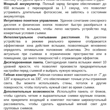
Мощный аккумулятор
. Полный заряд батареи обеспечивает до
650 вспышек с перезарядкой за 1.7 секунд, что позволяет
устраивать длительные фотосессии, не заботясь о состоянии
аккумулятора.
Интуитивно понятное управление
. Удачное сочетание сенсорного
дисплея и физических кнопок позволит быстро разобраться в
возможностях вспышки, чтобы легко настроить устройство под
конкретные условия съемки.
Интеллектуальное считывание расстояния
. На дисплее
устройства в режиме реального времени отображается
эффективная зона действия вспышки, позволяющая мгновенно
определять оптимальное положение объектива. Это особенно
актуально при съемках в ограниченном пространстве или в
помещении, где много поверхностей с отражающим эффектом.
Десятиуровневая лампа.
Светодиодная лампа вспышки имеет 10
уровней яркости, что позволяет произвести предварительные
настройки перед съемкой и выбрать нужную мощность.
Гибкая конструкция
. Рабочая головка может наклоняться от -7˚ до
120˚ и вращаться на 330˚, что обеспечивает точные углы отражения
света. Вы можете использовать стены, потолок и другие
поверхности, чтобы получить нужный свет во время съемки.
Дополнительные возможности
. Используйте панель от бликов,
чтобы сделать четкие и выразительные снимки крупным планом,
или прикрепите входящий в комплект поставки широкоугольный
рассеиватель, чтобы сделать идеальный мягкий свет для
групповых снимков.