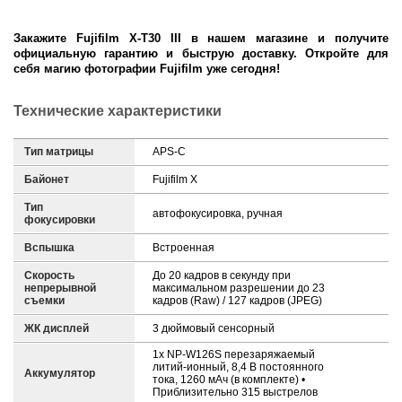
Закажите Fujifilm X-T30 III в нашем магазине и получите
официальную гарантию и быструю доставку. Откройте для
себя магию фотографии Fujifilm уже сегодня!
Технические характеристики
Тип матрицы
APS-C
Байонет
Fujifilm X
Тип
автофокусировка, ручная
фокусировки
Вспышка
Встроенная
Скорость
До 20 кадров в секунду при
непрерывной
максимальном разрешении до 23
съемки
кадров (Raw) / 127 кадров (JPEG)
ЖК дисплей
3 дюймовый сенсорный
1x NP-W126S перезаряжаемый
литий-ионный, 8,4 В постоянного
Аккумулятор
тока, 1260 мАч (в комплекте) •
Приблизительно 315 выстрелов