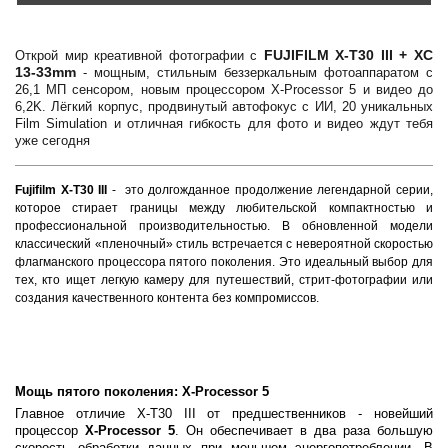
FUJIFILM X‑T30 III + XC
Открой мир креативной фотографии с
13‑33mm
- мощным, стильным беззеркальным фотоаппаратом с
26,1 МП сенсором, новым процессором X-Processor 5 и видео до
6,2K. Лёгкий корпус, продвинутый автофокус с ИИ, 20 уникальных
Film Simulation и отличная гибкость для фото и видео ждут тебя
уже сегодня
Fujifilm X-T30 III
- это долгожданное продолжение легендарной серии,
которое стирает границы между любительской компактностью и
профессиональной производительностью. В обновленной модели
классический «пленочный» стиль встречается с невероятной скоростью
флагманского процессора пятого поколения. Это идеальный выбор для
тех, кто ищет легкую камеру для путешествий, стрит-фотографии или
создания качественного контента без компромиссов.
Мощь пятого поколения: X-Processor 5
Главное отличие X-T30 III от предшественников - новейший
процессор
X-Processor 5
. Он обеспечивает в два раза большую
скорость обработки данных при меньшем энергопотреблении. В