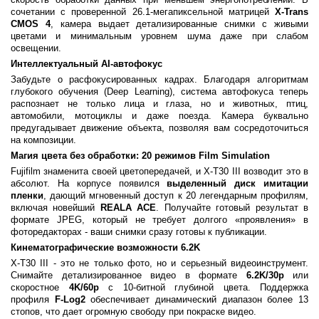
сочетании с проверенной 26.1-мегапиксельной матрицей
X-Trans
CMOS 4
, камера выдает детализированные снимки с живыми
цветами и минимальным уровнем шума даже при слабом
освещении.
Интеллектуальный AI-автофокус
Забудьте о расфокусированных кадрах. Благодаря алгоритмам
глубокого обучения (Deep Learning), система автофокуса теперь
распознает не только лица и глаза, но и животных, птиц,
автомобили, мотоциклы и даже поезда. Камера буквально
предугадывает движение объекта, позволяя вам сосредоточиться
на композиции.
Магия цвета без обработки: 20 режимов Film Simulation
Fujifilm знаменита своей цветопередачей, и X-T30 III возводит это в
абсолют. На корпусе появился
выделенный диск имитации
пленки
, дающий мгновенный доступ к 20 легендарным профилям,
включая новейший
REALA ACE
. Получайте готовый результат в
формате JPEG, который не требует долгого «проявления» в
фоторедакторах - ваши снимки сразу готовы к публикации.
Кинематографические возможности 6.2K
X-T30 III - это не только фото, но и серьезный видеоинструмент.
Снимайте детализированное видео в формате
6.2K/30p
или
скоростное
4K/60p
с 10-битной глубиной цвета. Поддержка
профиля
F-Log2
обеспечивает динамический диапазон более 13
стопов, что дает огромную свободу при покраске видео.