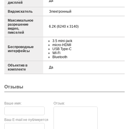
Да
дисплей
Видоискатель
Электронный
Максимальное
разрешение
6.2К (6240 x 3140)
видео,
пикселей
3.5 mini-jack
micro-HDMI
Беспроводные
USB Type-C
интерфейсы
WI-Fi
Bluetooth
Объектив в
Да
комплекте
Отзывы
Ваше имя:
Отзыв:
Ваш E-mail:
не публикуется