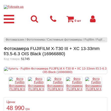
0
шт
Фотомагазин
/
Фототехника
/
Системные фотокамеры
/
Fujifilm
/
Fujifilm
/
Ф
Фотокамера FUJIFILM X-T30 III + XC 13-33mm
f/3.5-6.3 OIS Black (16966880)
Код товара:
51745
Цена:
48 990
грн