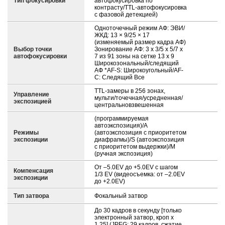
Тип фокусировки
автофокусировка по
контрасту/TTL-автофокусировка
с фазовой детекцией)
Одноточечный режим АФ: ЭВИ/
ЖКД: 13 × 9/25 × 17
(изменяемый размер кадра АФ)
Выбор точки
Зонирование АФ: 3 x 3/5 x 5/7 x
автофокусировки
7 из 91 зоны на сетке 13 x 9
Широкозональный/следящий
АФ *AF-S: Широкоугольный/AF-
C: Следящий Все
TTL-замеры в 256 зонах,
Управление
мульти/точечная/усредненная/
экспозицией
центральновзвешенная
(программируемая
автоэкспозиция)/A
Режимы
(автоэкспозиция с приоритетом
экспозиции
диафрагмы)/S (автоэкспозиция
с приоритетом выдержки)/M
(ручная экспозиция)
От –5.0EV до +5.0EV с шагом
Компенсация
1/3 EV (видеосъемка: от –2.0EV
экспозиции
до +2.0EV)
Тип затвора
Фокальный затвор
До 30 кадров в секунду [только
электронный затвор, кроп x
1,25] (JPEG: 29 кадров, сжатие