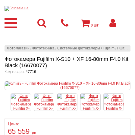
0
шт
Фотомагазин
/
Фототехника
/
Системные фотокамеры
/
Fujifilm
/
Fujifilm
/
Ф
Фотокамера Fujifilm X-S10 + XF 16-80mm F4.0 Kit
Black (16670077)
Код товара:
47716
Цена:
65 559
грн