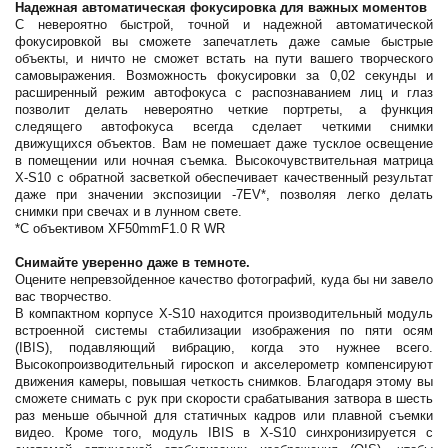
Надежная автоматическая фокусировка для важных моментов
С невероятно быстрой, точной и надежной автоматической
фокусировкой вы сможете запечатлеть даже самые быстрые
объекты, и ничто не сможет встать на пути вашего творческого
самовыражения. Возможность фокусировки за 0,02 секунды и
расширенный режим автофокуса с распознаванием лиц и глаз
позволит делать невероятно четкие портреты, а функция
следящего автофокуса всегда сделает четкими снимки
движущихся объектов. Вам не помешает даже тусклое освещение
в помещении или ночная съемка. Высокочувствительная матрица
X-S10 с обратной засветкой обеспечивает качественный результат
даже при значении экспозиции -7EV*, позволяя легко делать
снимки при свечах и в лунном свете.
*С объективом XF50mmF1.0 R WR
Снимайте уверенно даже в темноте.
Оцените непревзойденное качество фотографий, куда бы ни завело
вас творчество.
В компактном корпусе X-S10 находится производительный модуль
встроенной системы стабилизации изображения по пяти осям
(IBIS), подавляющий вибрацию, когда это нужнее всего.
Высокопроизводительный гироскоп и акселерометр компенсируют
движения камеры, повышая четкость снимков. Благодаря этому вы
сможете снимать с рук при скорости срабатывания затвора в шесть
раз меньше обычной для статичных кадров или плавной съемки
видео. Кроме того, модуль IBIS в X-S10 синхронизируется с