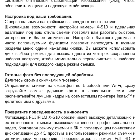
системой оптической стабилизации изображения (OIS), чтобы
обеспечить мощную и надежную стабилизацию.
Настройка под ваши требования.
С персональными настройками вы всегда готовы к съемке.
Широчайшие возможности настройки камеры X-S10 и идеальная
адаптация под ваш стиль съемки позволят вам работать быстрее,
интереснее и белее интуитивно. Настройка быстрого доступа к
часто используемым функциям позволит переходить в нужные
разделы меню одним нажатием кнопки. Вы можете использовать
диск выбора режима для вызова одного из четырех сохраненных
наборов настроек, чтобы моментально переключаться в наиболее
подходящий для каждого кадра режим съемки.
Готовые фото без последующей обработки.
Делитесь своими снимками мгновенно.
Отправляйте снимки на смартфон по Bluetooth или Wi-Fi, сразу
загружайте самые удачные фото в социальные сети или
распечатывайте лучшие кадры на совместимом принтере instax™ и
делитесь ими с друзьями.
Превратите повседневность в киноленту
Фотокамера FUJIFILM X-S10 обеспечивает высокую детализацию и
естественность съемки высококачественного профессионального
видео, благодаря режиму съемки в 6К с последующим понижением
дискретизации до 4К, простым в использовании режимам съемки и
интуитивному управлению. Переключитесь в режим Full HD и