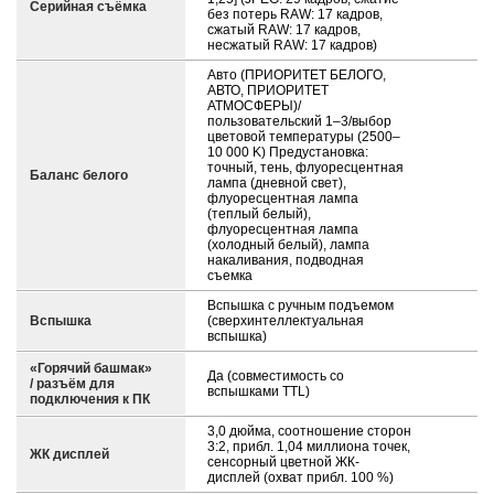
Серийная съёмка
без потерь RAW: 17 кадров,
сжатый RAW: 17 кадров,
несжатый RAW: 17 кадров)
Авто (ПРИОРИТЕТ БЕЛОГО,
АВТО, ПРИОРИТЕТ
АТМОСФЕРЫ)/
пользовательский 1–3/выбор
цветовой температуры (2500–
10 000 K) Предустановка:
точный, тень, флуоресцентная
Баланс белого
лампа (дневной свет),
флуоресцентная лампа
(теплый белый),
флуоресцентная лампа
(холодный белый), лампа
накаливания, подводная
съемка
Вспышка с ручным подъемом
Вспышка
(сверхинтеллектуальная
вспышка)
«Горячий башмак»
Да (совместимость со
/ разъём для
вспышками TTL)
подключения к ПК
3,0 дюйма, соотношение сторон
3:2, прибл. 1,04 миллиона точек,
ЖК дисплей
сенсорный цветной ЖК-
дисплей (охват прибл. 100 %)