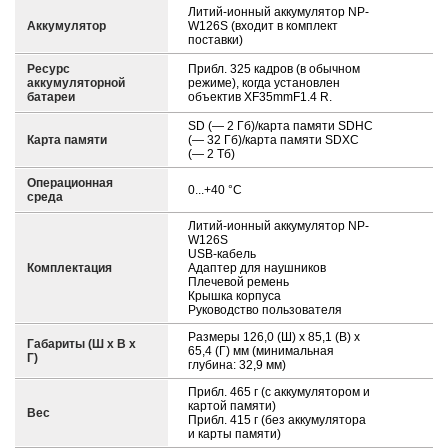
Литий-ионный аккумулятор NP-
Аккумулятор
W126S (входит в комплект
поставки)
Ресурс
Прибл. 325 кадров (в обычном
аккумуляторной
режиме), когда установлен
батареи
объектив XF35mmF1.4 R.
SD (— 2 Гб)/карта памяти SDHC
Карта памяти
(— 32 Гб)/карта памяти SDXC
(— 2 Тб)
Операционная
0...+40 °C
среда
Литий-ионный аккумулятор NP-
W126S
USB-кабель
Комплектация
Адаптер для наушников
Плечевой ремень
Крышка корпуса
Руководство пользователя
Размеры 126,0 (Ш) x 85,1 (В) x
Габариты (Ш х В х
65,4 (Г) мм (минимальная
Г)
глубина: 32,9 мм)
Прибл. 465 г (с аккумулятором и
картой памяти)
Вес
Прибл. 415 г (без аккумулятора
и карты памяти)