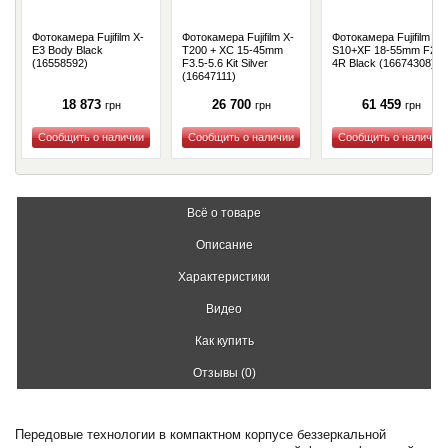
Фотокамера Fujifilm X-
Фотокамера Fujifilm X-
Фотокамера Fujifilm X-
E3 Body Black
T200 + XC 15-45mm
S10+XF 18-55mm F2.8
(16558592)
F3.5-5.6 Kit Silver
4R Black (16674308)
(16647111)
18 873
26 700
61 459
грн
грн
грн
Купить
Купить
Купить
Всё о товаре
Описание
Характеристики
Видео
Как купить
Отзывы (0)
Передовые технологии в компактном корпусе беззеркальной