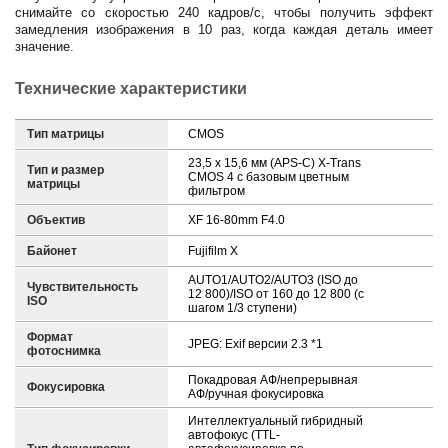
снимайте со скоростью 240 кадров/с, чтобы получить эффект
замедления изображения в 10 раз, когда каждая деталь имеет
значение.
Технические характеристики
Тип матрицы
CMOS
23,5 x 15,6 мм (APS-C) X-Trans
Тип и размер
CMOS 4 с базовым цветным
матрицы
фильтром
Объектив
XF 16-80mm F4.0
Байонет
Fujifilm X
AUTO1/AUTO2/AUTO3 (ISO до
Чувствительность
12 800)/ISO от 160 до 12 800 (с
ISO
шагом 1/3 ступени)
Формат
JPEG: Exif версии 2.3 *1
фотоснимка
Покадровая АФ/непрерывная
Фокусировка
АФ/ручная фокусировка
Интеллектуальный гибридный
автофокус (TTL-