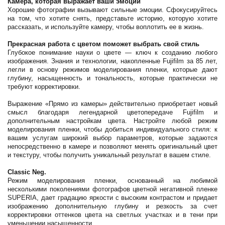
Камера, которая выражает ваши эмоции
Хорошие фотографии вызывают сильные эмоции. Сфокусируйтесь
на том, что хотите снять, представьте историю, которую хотите
рассказать, и используйте камеру, чтобы воплотить ее в жизнь.
Прекрасная работа с цветом поможет выбрать свой стиль
Глубокое понимание науки о цвете — ключ к созданию любого
изображения. Знания и технологии, накопленные Fujifilm за 85 лет,
легли в основу режимов моделирования пленки, которые дают
глубину, насыщенность и тональность, которые практически не
требуют корректировки.
Выражение «Прямо из камеры» действительно приобретает новый
смысл благодаря легендарной цветопередаче Fujifilm и
дополнительным настройкам цвета. Настройте любой режим
моделирования пленки, чтобы добиться индивидуального стиля: к
вашим услугам широкий выбор параметров, которые задаются
непосредственно в камере и позволяют менять оригинальный цвет
и текстуру, чтобы получить уникальный результат в вашем стиле.
Classic Neg.
Режим моделирования пленки, основанный на любимой
несколькими поколениями фотографов цветной негативной пленке
SUPERIA, дает градацию яркости с высоким контрастом и придает
изображению дополнительную глубину и резкость за счет
корректировки оттенков цвета на светлых участках и в тени при
уменьшении насыщенности.