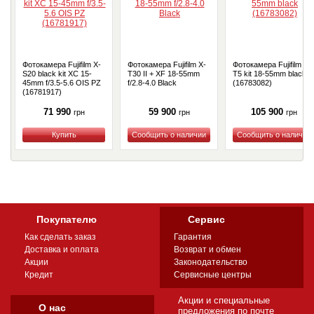
Фотокамера Fujifilm X-
Фотокамера Fujifilm X-
Фотокамера Fujifilm X-
S20 black kit XC 15-
T30 II + XF 18-55mm
T5 kit 18-55mm black
45mm f/3.5-5.6 OIS PZ
f/2.8-4.0 Black
(16783082)
(16781917)
71 990
59 900
105 900
грн
грн
грн
Купить
Купить
Купить
Покупателю
Сервис
Как сделать заказ
Гарантия
Доставка и оплата
Возврат и обмен
Акции
Законодательство
Кредит
Сервисные центры
Акции и специальные
О нас
предложения по почте