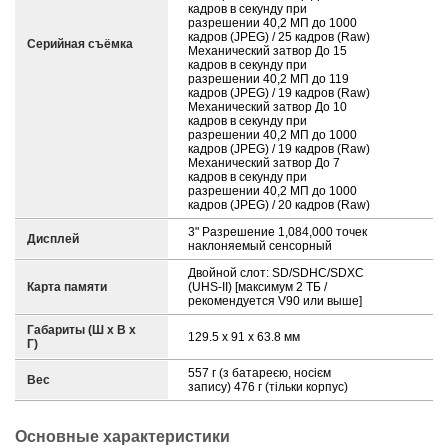
кадров в секунду при
разрешении 40,2 МП до 1000
кадров (JPEG) / 25 кадров (Raw)
Серийная съёмка
Механический затвор До 15
кадров в секунду при
разрешении 40,2 МП до 119
кадров (JPEG) / 19 кадров (Raw)
Механический затвор До 10
кадров в секунду при
разрешении 40,2 МП до 1000
кадров (JPEG) / 19 кадров (Raw)
Механический затвор До 7
кадров в секунду при
разрешении 40,2 МП до 1000
кадров (JPEG) / 20 кадров (Raw)
3" Разрешение 1,084,000 точек
Дисплей
наклоняемый сенсорный
Двойной слот: SD/SDHC/SDXC
Карта памяти
(UHS-II) [максимум 2 ТБ /
рекомендуется V90 или выше]
Габариты (Ш х В х
129.5 x 91 x 63.8 мм
Г)
557 г (з батареєю, носієм
Вес
запису) 476 г (тільки корпус)
Основные характеристики