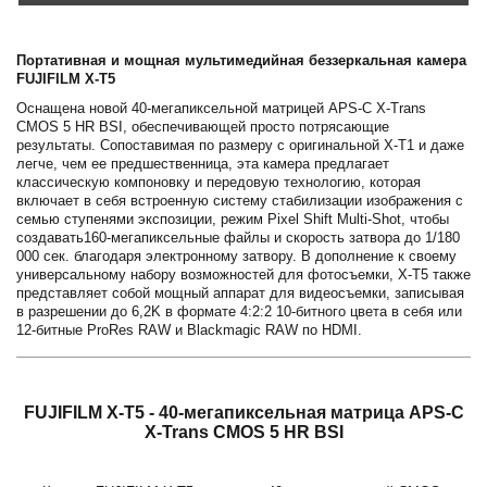
Портативная и мощная мультимедийная беззеркальная камера
FUJIFILM X-T5
Оснащена новой 40-мегапиксельной матрицей APS-C X-Trans
CMOS 5 HR BSI, обеспечивающей просто потрясающие
результаты. Сопоставимая по размеру с оригинальной X-T1 и даже
легче, чем ее предшественница, эта камера предлагает
классическую компоновку и передовую технологию, которая
включает в себя встроенную систему стабилизации изображения с
семью ступенями экспозиции, режим Pixel Shift Multi-Shot, чтобы
создавать160-мегапиксельные файлы и скорость затвора до 1/180
000 сек. благодаря электронному затвору. В дополнение к своему
универсальному набору возможностей для фотосъемки, X-T5 также
представляет собой мощный аппарат для видеосъемки, записывая
в разрешении до 6,2K в формате 4:2:2 10-битного цвета в себя или
12-битные ProRes RAW и Blackmagic RAW по HDMI.
FUJIFILM X-T5 - 40-мегапиксельная матрица APS-C
X-Trans CMOS 5 HR BSI