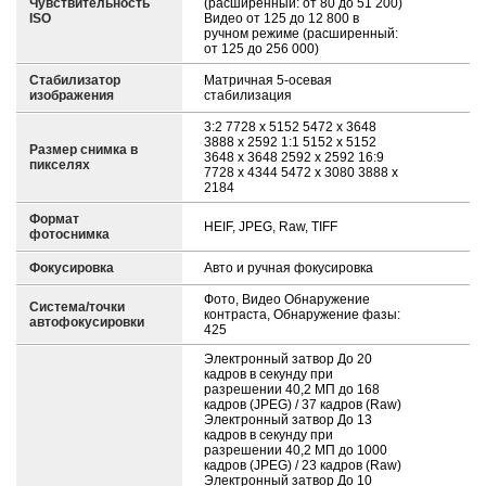
Чувствительность
(расширенный: от 80 до 51 200)
ISO
Видео от 125 до 12 800 в
ручном режиме (расширенный:
от 125 до 256 000)
Стабилизатор
Матричная 5-осевая
изображения
стабилизация
3:2 7728 x 5152 5472 x 3648
3888 x 2592 1:1 5152 x 5152
Размер снимка в
3648 x 3648 2592 x 2592 16:9
пикселях
7728 x 4344 5472 x 3080 3888 x
2184
Формат
HEIF, JPEG, Raw, TIFF
фотоснимка
Фокусировка
Авто и ручная фокусировка
Фото, Видео Обнаружение
Система/точки
контраста, Обнаружение фазы:
автофокусировки
425
Электронный затвор До 20
кадров в секунду при
разрешении 40,2 МП до 168
кадров (JPEG) / 37 кадров (Raw)
Электронный затвор До 13
кадров в секунду при
разрешении 40,2 МП до 1000
кадров (JPEG) / 23 кадров (Raw)
Электронный затвор До 10