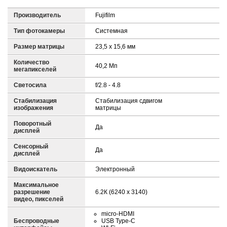
Производитель
Fujifilm
Тип фотокамеры
Системная
Размер матрицы
23,5 х 15,6 мм
Количество
40,2 Mп
мегапикселей
Светосила
f/2.8 - 4.8
Стабилизация
Стабилизация сдвигом
изображения
матрицы
Поворотный
Да
дисплей
Сенсорный
Да
дисплей
Видоискатель
Электронный
Максимальное
разрешение
6.2К (6240 x 3140)
видео, пикселей
micro-HDMI
Беспроводные
USB Type-C