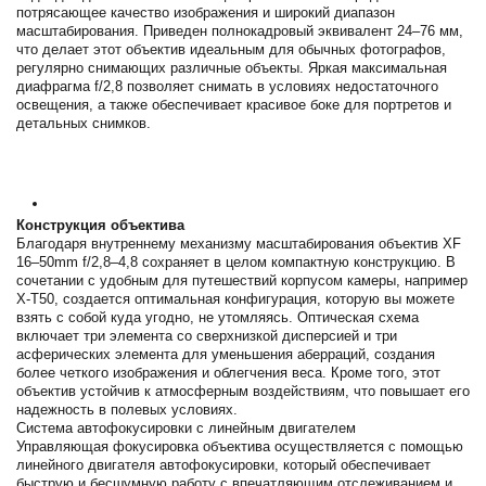
потрясающее качество изображения и широкий диапазон
масштабирования. Приведен полнокадровый эквивалент 24–76 мм,
что делает этот объектив идеальным для обычных фотографов,
регулярно снимающих различные объекты. Яркая максимальная
диафрагма f/2,8 позволяет снимать в условиях недостаточного
освещения, а также обеспечивает красивое боке для портретов и
детальных снимков.
Конструкция объектива
Благодаря внутреннему механизму масштабирования объектив XF
16–50mm f/2,8–4,8 сохраняет в целом компактную конструкцию. В
сочетании с удобным для путешествий корпусом камеры, например
X-T50, создается оптимальная конфигурация, которую вы можете
взять с собой куда угодно, не утомляясь. Оптическая схема
включает три элемента со сверхнизкой дисперсией и три
асферических элемента для уменьшения аберраций, создания
более четкого изображения и облегчения веса. Кроме того, этот
объектив устойчив к атмосферным воздействиям, что повышает его
надежность в полевых условиях.
Система автофокусировки с линейным двигателем
Управляющая фокусировка объектива осуществляется с помощью
линейного двигателя автофокусировки, который обеспечивает
быструю и бесшумную работу с впечатляющим отслеживанием и