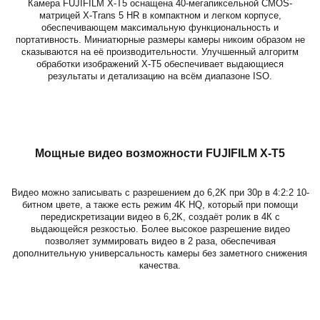
Камера FUJIFILM X-T5 оснащена 40-мегапиксельной CMOS-
матрицей X-Trans 5 HR в компактном и легком корпусе,
обеспечивающем максимальную функциональность и
портативность. Миниатюрные размеры камеры никоим образом не
сказываются на её производительности. Улучшенный алгоритм
обработки изображений X-T5 обеспечивает выдающиеся
результаты и детализацию на всём диапазоне ISO.
Мощные видео возможности
FUJIFILM X-T5
Видео можно записывать с разрешением до 6,2K при 30p в 4:2:2 10-
битном цвете, а также есть режим 4K HQ, который при помощи
передискретизации видео в 6,2K, создаёт ролик в 4К с
выдающейся резкостью. Более высокое разрешение видео
позволяет зуммировать видео в 2 раза, обеспечивая
дополнительную универсальность камеры без заметного снижения
качества.