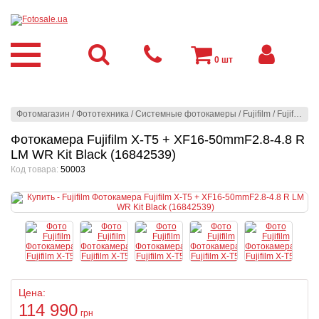
0
шт
Фотомагазин
/
Фототехника
/
Системные фотокамеры
/
Fujifilm
/
Fujifilm
/
Ф
Фотокамера Fujifilm X-T5 + XF16-50mmF2.8-4.8 R
LM WR Kit Black (16842539)
Код товара:
50003
Цена:
114 990
грн