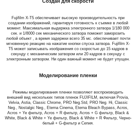
Создан для скорости
Fujifilm X-T5 обеспечивает высокую производительность при
создании изображений, гарантируя готовность к съемке в любой
момент. Максимальная выдержка электронного затвора 1/180 000
сек. и 1/8000 сек механического затвора поможет заморозить
любой объект , а время задержки всего 35 мс. обеспечивает почти
мгновенную реакцию на нажатие кнопки спуска затвора. Fujifilm X-
T5 может записывать изображения со скоростью до 15 кадров в
секунду с механическим затвором или 20 кадров в секунду с
электронным затвором. Ни один важный момент не будет упущен.
Моделирование пленки
Режимы моделирования пленки позволяют воспроизводить
внешний вид нескольких типов пленок FUJIFILM, включая Provia,
Velvia, Astia, Classic Chrome, PRO Neg.Std, PRO Neg. Hi, Classic
Neg., Nostalgic Neg., Eterna Cinema, Eterna Bleach Bypass, Acros,
Acros + Ye фильтр, Acros + R фильтр, Acros + G фильтр, Black &
White, Black & White + Ye фильтр, Black & White + R Фильтр, Черно-
белый + G-фильтр и Сепия.