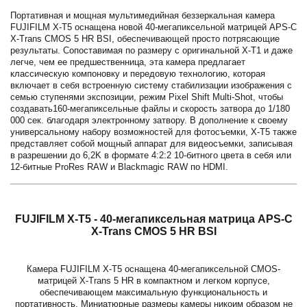
Портативная и мощная мультимедийная беззеркальная камера
FUJIFILM X-T5 оснащена новой 40-мегапиксельной матрицей APS-C
X-Trans CMOS 5 HR BSI, обеспечивающей просто потрясающие
результаты. Сопоставимая по размеру с оригинальной X-T1 и даже
легче, чем ее предшественница, эта камера предлагает
классическую компоновку и передовую технологию, которая
включает в себя встроенную систему стабилизации изображения с
семью ступенями экспозиции, режим Pixel Shift Multi-Shot, чтобы
создавать160-мегапиксельные файлы и скорость затвора до 1/180
000 сек. благодаря электронному затвору. В дополнение к своему
универсальному набору возможностей для фотосъемки, X-T5 также
представляет собой мощный аппарат для видеосъемки, записывая
в разрешении до 6,2K в формате 4:2:2 10-битного цвета в себя или
12-битные ProRes RAW и Blackmagic RAW по HDMI.
FUJIFILM X-T5 - 40-мегапиксельная матрица APS-C
X-Trans CMOS 5 HR BSI
Камера FUJIFILM X-T5 оснащена 40-мегапиксельной CMOS-
матрицей X-Trans 5 HR в компактном и легком корпусе,
обеспечивающем максимальную функциональность и
портативность. Миниатюрные размеры камеры никоим образом не