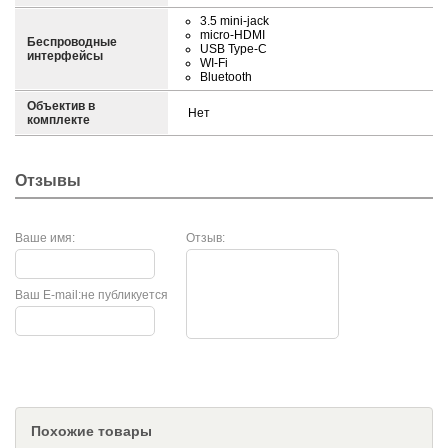
3.5 mini-jack
micro-HDMI
Беспроводные
USB Type-C
интерфейсы
WI-Fi
Bluetooth
Объектив в
Нет
комплекте
Отзывы
Ваше имя:
Отзыв:
Ваш E-mail:
не публикуется
Похожие товары