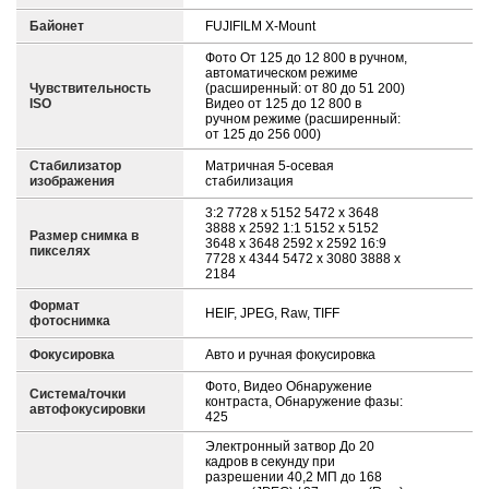
Байонет
FUJIFILM X-Mount
Фото От 125 до 12 800 в ручном,
автоматическом режиме
Чувствительность
(расширенный: от 80 до 51 200)
ISO
Видео от 125 до 12 800 в
ручном режиме (расширенный:
от 125 до 256 000)
Стабилизатор
Матричная 5-осевая
изображения
стабилизация
3:2 7728 x 5152 5472 x 3648
3888 x 2592 1:1 5152 x 5152
Размер снимка в
3648 x 3648 2592 x 2592 16:9
пикселях
7728 x 4344 5472 x 3080 3888 x
2184
Формат
HEIF, JPEG, Raw, TIFF
фотоснимка
Фокусировка
Авто и ручная фокусировка
Фото, Видео Обнаружение
Система/точки
контраста, Обнаружение фазы:
автофокусировки
425
Электронный затвор До 20
кадров в секунду при
разрешении 40,2 МП до 168