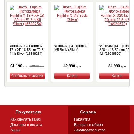
Фотокамера Fujifilm X-
Фотокамера Fujifilm X-
Фотокамера Fujifilm X-
T3 + XF 18-55mm F2.8-
M5 Body (Silver)
S20 kit 16-50 mm f/2.8-
4 Kit Silver (16589254)
4.8 (16939679)
61 190
42 990
84 990
51273
грн
грн
грн
грн
Купить
Купить
Купить
Покупателю
Сервис
Как сделать заказ
Гарантия
Доставка и оплата
Возврат и обмен
Акции
Законодательство