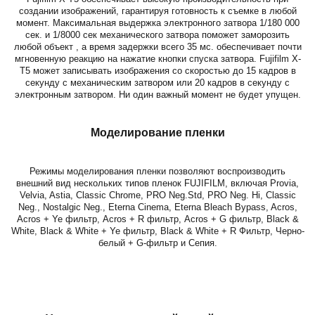
создании изображений, гарантируя готовность к съемке в любой
момент. Максимальная выдержка электронного затвора 1/180 000
сек. и 1/8000 сек механического затвора поможет заморозить
любой объект , а время задержки всего 35 мс. обеспечивает почти
мгновенную реакцию на нажатие кнопки спуска затвора. Fujifilm X-
T5 может записывать изображения со скоростью до 15 кадров в
секунду с механическим затвором или 20 кадров в секунду с
электронным затвором. Ни один важный момент не будет упущен.
Моделирование пленки
Режимы моделирования пленки позволяют воспроизводить
внешний вид нескольких типов пленок FUJIFILM, включая Provia,
Velvia, Astia, Classic Chrome, PRO Neg.Std, PRO Neg. Hi, Classic
Neg., Nostalgic Neg., Eterna Cinema, Eterna Bleach Bypass, Acros,
Acros + Ye фильтр, Acros + R фильтр, Acros + G фильтр, Black &
White, Black & White + Ye фильтр, Black & White + R Фильтр, Черно-
белый + G-фильтр и Сепия.