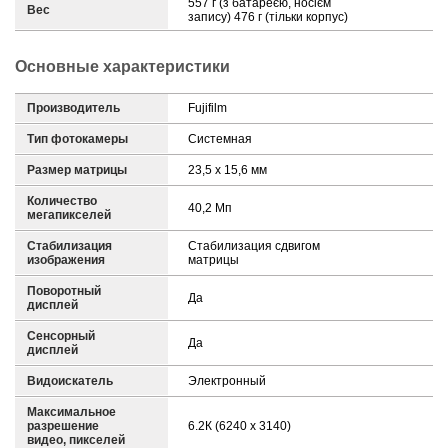
557 г (з батареєю, носієм
Вес
запису) 476 г (тільки корпус)
Основные характеристики
Производитель
Fujifilm
Тип фотокамеры
Системная
Размер матрицы
23,5 х 15,6 мм
Количество
40,2 Mп
мегапикселей
Стабилизация
Стабилизация сдвигом
изображения
матрицы
Поворотный
Да
дисплей
Сенсорный
Да
дисплей
Видоискатель
Электронный
Максимальное
разрешение
6.2К (6240 x 3140)
видео, пикселей