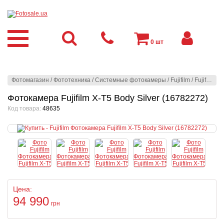
0
шт
Фотомагазин
/
Фототехника
/
Системные фотокамеры
/
Fujifilm
/
Fujifilm
/
Ф
Фотокамера Fujifilm X-T5 Body Silver (16782272)
Код товара:
48635
Цена:
94 990
грн