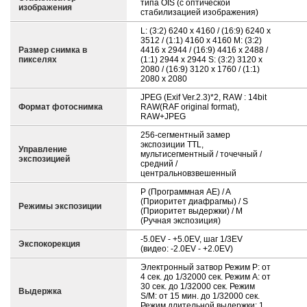
типа OIS (с оптической
изображения
стабилизацией изображения)
L: (3:2) 6240 x 4160 / (16:9) 6240 x
3512 / (1:1) 4160 x 4160 M: (3:2)
Размер снимка в
4416 x 2944 / (16:9) 4416 x 2488 /
пикселях
(1:1) 2944 x 2944 S: (3:2) 3120 x
2080 / (16:9) 3120 x 1760 / (1:1)
2080 x 2080
JPEG (Exif Ver.2.3)*2, RAW : 14bit
Формат фотоснимка
RAW(RAF original format),
RAW+JPEG
256-сегментный замер
экспозиции TTL,
Управление
мультисегментный / точечный /
экспозицией
средний /
центральновзвешенный
P (Программная AE) / A
(Приоритет диафрагмы) / S
Режимы экспозиции
(Приоритет выдержки) / M
(Ручная экспозиция)
-5.0EV - +5.0EV, шаг 1/3EV
Экспокорекция
(видео: -2.0EV - +2.0EV)
Электронный затвор Режим Р: от
4 сек. до 1/32000 сек. Режим А: от
30 сек. до 1/32000 сек. Режим
Выдержка
S/M: от 15 мин. до 1/32000 сек.
Режим длительной выдержки: 1