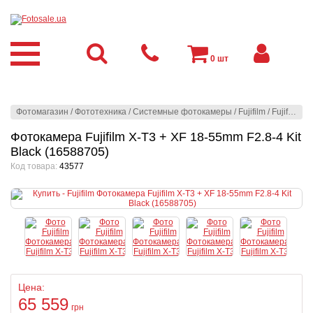
0
шт
Фотомагазин
/
Фототехника
/
Системные фотокамеры
/
Fujifilm
/
Fujifilm
/
Ф
Фотокамера Fujifilm X-T3 + XF 18-55mm F2.8-4 Kit
Black (16588705)
Код товара:
43577
Цена:
65 559
грн