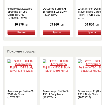
Фоторюкзак Lowepro
Объектив Fujifilm XF
Штатив Peak Design
Streetline BP 250
16-55mm F2.8 LM WR
Travel Tripod Carbon
Charcoal Grey
R (16443072)
Fiber (TT-CB-5-150-
(LP36946-PWW)
CF-1)
10 776
59 990
34 830
грн
грн
грн
Купить
Купить
Купить
Похожие товары
Фотокамера Fujifilm X-
Фотокамера Fujifilm X-
Фотокамера Fujifilm X-
T5 Body Silver
T30 III Body black
T30 II Body Black
(16782272)
(16957841)
(16759615)