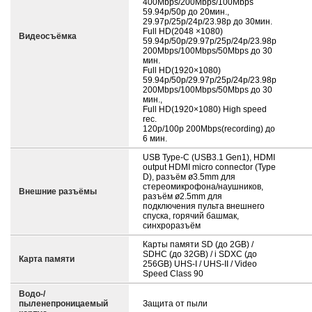
400Mbps/200Mbps/100Mbps
59.94p/50p до 20мин.,
29.97p/25p/24p/23.98p до 30мин.
Full HD(2048 ×1080)
Видеосъёмка
59.94p/50p/29.97p/25p/24p/23.98p
200Mbps/100Mbps/50Mbps до 30
мин.
Full HD(1920×1080)
59.94p/50p/29.97p/25p/24p/23.98p
200Mbps/100Mbps/50Mbps до 30
мин.,
Full HD(1920×1080) High speed
rec.
120p/100p 200Mbps(recording) до
6 мин.
USB Type-C (USB3.1 Gen1), HDMI
output HDMI micro connector (Type
D), разъём ø3.5mm для
стереомикрофона/наушников,
Внешние разъёмы
разъём ø2.5mm для
подключения пульта внешнего
спуска, горячий башмак,
синхроразъём
Карты памяти SD (до 2GB) /
SDHC (до 32GB) / і SDXC (до
Карта памяти
256GB) UHS-I / UHS-II / Video
Speed Class 90
Водо-/
пыленепроницаемый
Защита от пыли