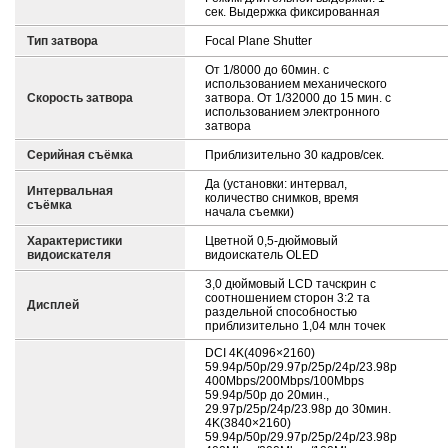
сек. Выдержка фиксированная
Тип затвора
Focal Plane Shutter
От 1/8000 до 60мин. с
использованием механического
Скорость затвора
затвора. От 1/32000 до 15 мин. с
использованием электронного
затвора
Серийная съёмка
Приблизительно 30 кадров/сек.
Да (установки: интервал,
Интервальная
количество снимков, время
съёмка
начала съемки)
Характеристики
Цветной 0,5-дюймовый
видоискателя
видоискатель OLED
3,0 дюймовый LCD тачскрин с
соотношением сторон 3:2 та
Дисплей
раздельной способностью
приблизительно 1,04 млн точек
DCI 4K(4096×2160)
59.94p/50p/29.97p/25p/24p/23.98p
400Mbps/200Mbps/100Mbps
59.94p/50p до 20мин.,
29.97p/25p/24p/23.98p до 30мин.
4K(3840×2160)
59.94p/50p/29.97p/25p/24p/23.98p