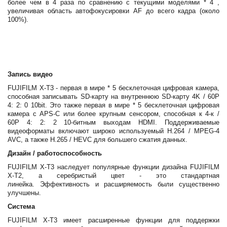
более чем в 4 раза по сравнению с текущими моделями * 4 ,
увеличивая область автофокусировки AF до всего кадра (около
100%).
Запись видео
FUJIFILM X-T3 - первая в мире * 5 бесклеточная цифровая камера,
способная записывать SD-карту на внутреннюю SD-карту 4K / 60P
4: 2: 0 10bit. Это также первая в мире * 5 бесклеточная цифровая
камера с APS-C или более крупным сенсором, способная к 4-к /
60P 4: 2: 2 10-битным выходам HDMI. Поддерживаемые
видеоформаты включают широко используемый H.264 / MPEG-4
AVC, а также H.265 / HEVC для большего сжатия данных.
Дизайн / работоспособность
FUJIFILM X-T3 наследует популярные функции дизайна FUJIFILM
X-T2, а серебристый цвет - это стандартная
линейка. Эффективность и расширяемость были существенно
улучшены.
Система
FUJIFILM X-T3 имеет расширенные функции для поддержки