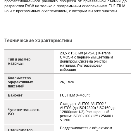
профессионального рабочего процесса от привязанной съемки до
разработки RAW не только с программным обеспечением FUJIFILM,
но и с программным обеспечением, с которым вы уже знакомы.
Технические характеристики
23,5 x 15,6 мм (APS-C) X-Trans
CMOS 4 с первичным цветовым
Тип и размер
фильтром; Система очистки
матрицы
матрицы; Ультразвуковая
вибрация
Колличество
эффективных
26,1 млн
пикселей
Байонет
FUJIFILM X-Mount
Стандарт: AUTO1 / AUTO2 /
AUTO3 (до ISO12800) / ISO160 до
Чувствительность
12800(шаг 1/3) Расширенный
ISO
режим: ISO80 /100 /125 / 25600 /
51200
Поддерживается с объективом
Стабилизатор