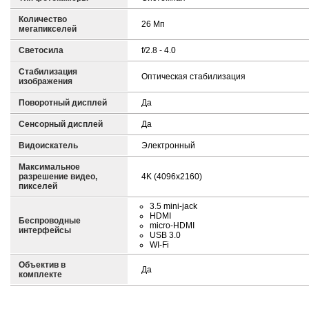
Количество
26 Мп
мегапикселей
Светосила
f/2.8 - 4.0
Стабилизация
Оптическая стабилизация
изображения
Поворотный дисплей
Да
Сенсорный дисплей
Да
Видоискатель
Электронный
Максимальное
разрешение видео,
4K (4096x2160)
пикселей
3.5 mini-jack
HDMI
Беспроводные
micro-HDMI
интерфейсы
USB 3.0
WI-Fi
Объектив в
Да
комплекте