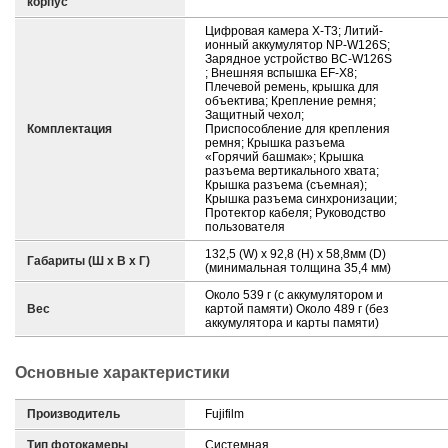
корпус
Цифровая камера X-T3; Литий-
ионный аккумулятор NP-W126S;
Зарядное устройство BC-W126S
; Внешняя вспышка EF-X8;
Плечевой ремень, крышка для
объектива; Крепление ремня;
Защитный чехол;
Комплектация
Приспособление для крепления
ремня; Крышка разъема
«Горячий башмак»; Крышка
разъема вертикального хвата;
Крышка разъема (съемная);
Крышка разъема синхронизации;
Протектор кабеля; Руководство
пользователя
132,5 (W) x 92,8 (H) x 58,8мм (D)
Габариты (Ш х В х Г)
(минимальная толщина 35,4 мм)
Около 539 г (с аккумулятором и
Вес
картой памяти) Около 489 г (без
аккумулятора и карты памяти)
Основные характеристики
Производитель
Fujifilm
Тип фотокамеры
Системная