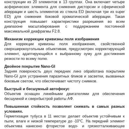
конструкции из 20 элементов в 13 группах. Она включает четыре
асферических элемента для снижения дисторсии и сферической
аберрации и шесть элементов из стекла ED (включая три из super
ED) для снижения боковой хроматической аберрации. Такая
конструкция повышает характеристики разрешения во всем
диапазоне масштабирования с поддержанием постоянной
максимальной диафрагмы F2.8.
Механизм коррекции кривизны поля изображения
Для коррекции кривизны поля изображения, свойственной
сверхширокоугольным объективам, предусмотрен корректирующий
элемент, адаптирующийся к выбранному зуму для достижения
резкости по всему полю.
Двойное покрытие Nano-GI
Задняя поверхность двух передних линз обработана покрытием
Nano-GI для устранения паразитных бликов и засветки, вызванных
боковым светом, что обеспечивает чистоту снимков.
Быстрый и бесшумный автофокус
Объектив оснащен линейными двигателями для обеспечения
бесшумной и сверхбыстрой работы АФ.
Повышенная стойкость позволяет снимать в самых разных
условиях.
Герметизация тубуса в 11 местах делает объектив устойчивым к
пыли, влаге и низкой температуре до -10°C. На передний элемент
объектива нанесено фтористое водо- и грязеотталкивающее