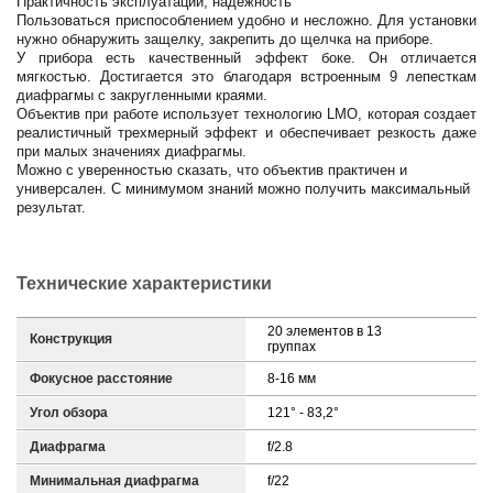
Практичность эксплуатации, надежность
Пользоваться приспособлением удобно и несложно. Для установки
нужно обнаружить защелку, закрепить до щелчка на приборе.
У прибора есть качественный эффект боке. Он отличается
мягкостью. Достигается это благодаря встроенным 9 лепесткам
диафрагмы с закругленными краями.
Объектив при работе использует технологию LMO, которая создает
реалистичный трехмерный эффект и обеспечивает резкость даже
при малых значениях диафрагмы.
Можно с уверенностью сказать, что объектив практичен и
универсален. С минимумом знаний можно получить максимальный
результат.
Технические характеристики
20 элементов в 13
Конструкция
группах
Фокусное расстояние
8-16 мм
Угол обзора
121° - 83,2°
Диафрагма
f/2.8
Минимальная диафрагма
f/22