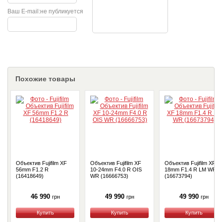
Ваш E-mail:
не публикуется
Похожие товары
Объектив Fujifilm XF
Объектив Fujifilm XF
Объектив Fujifilm XF
56mm F1.2 R
10-24mm F4.0 R OIS
18mm F1.4 R LM WR
(16418649)
WR (16666753)
(16673794)
46 990
49 990
49 990
грн
грн
грн
Купить
Купить
Купить