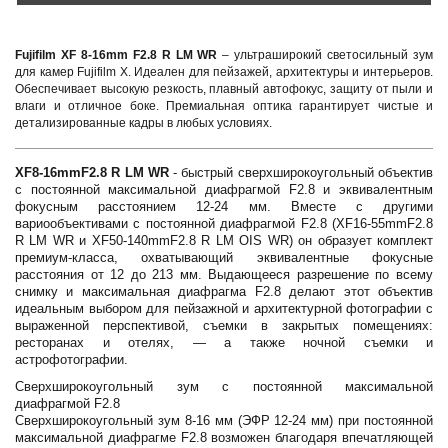
Fujifilm XF 8-16mm F2.8 R LM WR
– ультраширокий светосильный зум
для камер Fujifilm X. Идеален для пейзажей, архитектуры и интерьеров.
Обеспечивает высокую резкость, плавный автофокус, защиту от пыли и
влаги и отличное боке. Премиальная оптика гарантирует чистые и
детализированные кадры в любых условиях.
XF8-16mmF2.8 R LM WR
- быстрый сверхширокоугольный объектив
с постоянной максимальной диафрагмой F2.8 и эквивалентным
фокусным расстоянием 12-24 мм. Вместе с другими
вариообъективами с постоянной диафрагмой F2.8 (XF16-55mmF2.8
R LM WR и XF50-140mmF2.8 R LM OIS WR) он образует комплект
премиум-класса, охватывающий эквивалентные фокусные
расстояния от 12 до 213 мм. Выдающееся разрешение по всему
снимку и максимальная диафрагма F2.8 делают этот объектив
идеальным выбором для пейзажной и архитектурной фотографии с
выраженной перспективой, съемки в закрытых помещениях:
ресторанах и отелях, — а также ночной съемки и
астрофотографии.
Сверхширокоугольный зум с постоянной максимальной
диафрагмой F2.8
Сверхширокоугольный зум 8-16 мм (ЭФР 12-24 мм) при постоянной
максимальной диафрагме F2.8 возможен благодаря впечатляющей