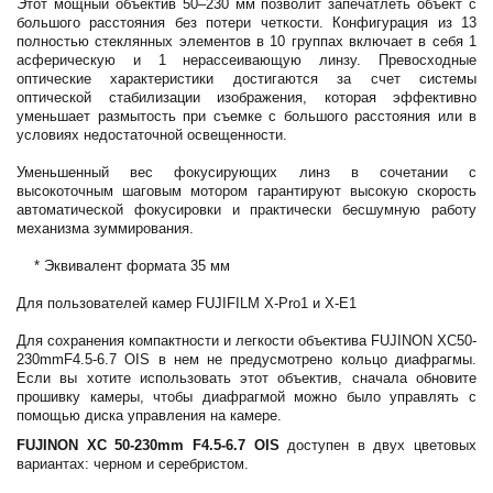
Этот мощный объектив 50–230 мм позволит запечатлеть объект с
большого расстояния без потери четкости. Конфигурация из 13
полностью стеклянных элементов в 10 группах включает в себя 1
асферическую и 1 нерассеивающую линзу. Превосходные
оптические характеристики достигаются за счет системы
оптической стабилизации изображения, которая эффективно
уменьшает размытость при съемке с большого расстояния или в
условиях недостаточной освещенности.
Уменьшенный вес фокусирующих линз в сочетании с
высокоточным шаговым мотором гарантируют высокую скорость
автоматической фокусировки и практически бесшумную работу
механизма зуммирования.
* Эквивалент формата 35 мм
Для пользователей камер FUJIFILM X-Pro1 и X-E1
Для сохранения компактности и легкости объектива FUJINON XC50-
230mmF4.5-6.7 OIS в нем не предусмотрено кольцо диафрагмы.
Если вы хотите использовать этот объектив, сначала обновите
прошивку камеры, чтобы диафрагмой можно было управлять с
помощью диска управления на камере.
FUJINON XC 50-230mm F4.5-6.7 OIS
доступен в двух цветовых
вариантах: черном и серебристом.