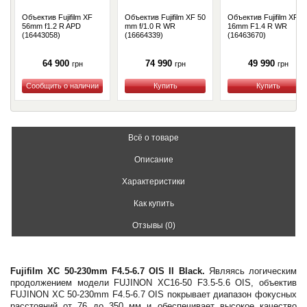
Объектив Fujifilm XF
Объектив Fujifilm XF 50
Объектив Fujifilm XF
56mm f1.2 R APD
mm f/1.0 R WR
16mm F1.4 R WR
(16443058)
(16664339)
(16463670)
64 900
74 990
49 990
грн
грн
грн
Купить
Купить
Купить
Всё о товаре
Описание
Характеристики
Как купить
Отзывы (0)
Fujifilm XC 50-230mm F4.5-6.7 OIS II
Black.
Являясь логическим
продолжением модели FUJINON XC16-50 F3.5-5.6 OIS, объектив
FUJINON XC 50-230mm F4.5-6.7 OIS покрывает диапазон фокусных
расстояний от 76 до 350 мм и обеспечивает высокое качество