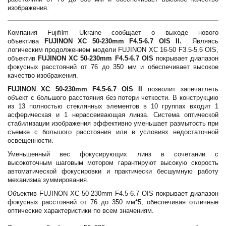
изображения.
Компания Fujifilm Ukraine сообщает о выходе нового
объектива
FUJINON XC 50-230mm F4.5-6.7 OIS II.
Являясь
логическим продолжением модели FUJINON XC 16-50 F3.5-5.6 OIS,
объектив
FUJINON XC 50-230mm F4.5-6.7 OIS
покрывает диапазон
фокусных расстояний от 76 до 350 мм и обеспечивает высокое
качество изображения.
FUJINON XC 50-230mm F4.5-6.7 OIS II
позволит запечатлеть
объект с большого расстояния без потери четкости. В конструкцию
из 13 полностью стеклянных элементов в 10 группах входит 1
асферическая и 1 нерассеивающая линза. Система оптической
стабилизации изображения эффективно уменьшает размытость при
съемке с большого расстояния или в условиях недостаточной
освещенности.
Уменьшенный вес фокусирующих линз в сочетании с
высокоточным шаговым мотором гарантируют высокую скорость
автоматической фокусировки и практически бесшумную работу
механизма зуммирования.
Объектив FUJINON XC 50-230mm F4.5-6.7 OIS покрывает диапазон
фокусных расстояний от 76 до 350 мм*5, обеспечивая отличные
оптические характеристики по всем значениям.