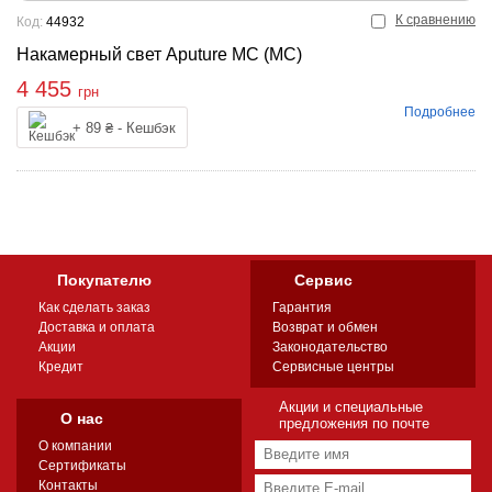
К сравнению
Код:
44932
Накамерный свет Aputure MC (MC)
4 455
грн
Подробнее
упить
+ 89 ₴ - Кешбэк
Покупателю
Сервис
Как сделать заказ
Гарантия
Доставка и оплата
Возврат и обмен
Акции
Законодательство
Кредит
Сервисные центры
Акции и специальные
О нас
предложения по почте
О компании
Сертификаты
Контакты