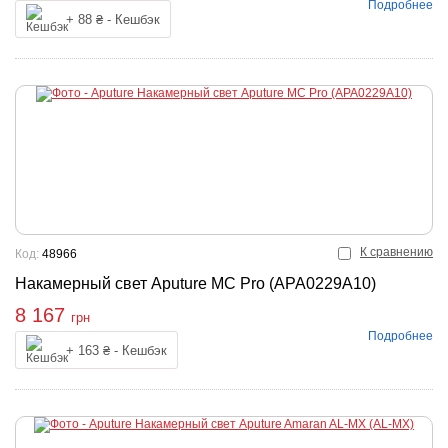
Подробнее
упить
+ 88 ₴ - Кешбэк
К сравнению
Код:
48966
Накамерный свет Aputure MC Pro (APA0229A10)
8 167
грн
Подробнее
Купить
+ 163 ₴ - Кешбэк