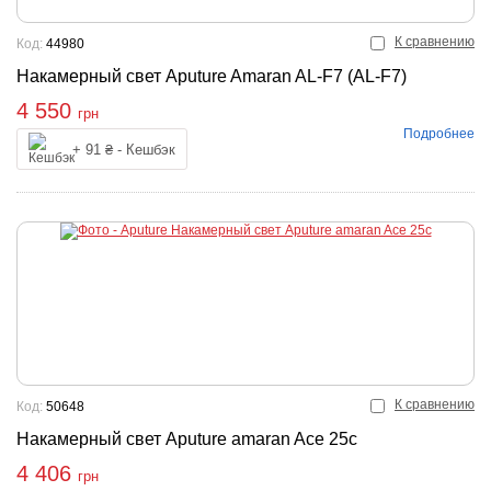
К сравнению
Код:
44980
Накамерный свет Aputure Amaran AL-F7 (AL-F7)
4 550
грн
Подробнее
упить
+ 91 ₴ - Кешбэк
К сравнению
Код:
50648
Накамерный свет Aputure amaran Ace 25c
4 406
грн