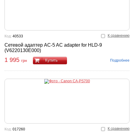
К сравнению
Код:
40533
Сетевой адаптер AC-5 AC adapter for HLD-9
(V6220130E000)
1 995
Купить
Подробнее
грн
К сравнению
Код:
017260