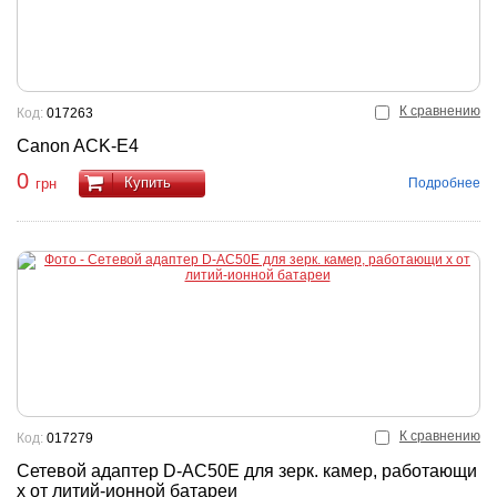
К сравнению
Код:
017263
Canon ACK-E4
0
Купить
Подробнее
грн
К сравнению
Код:
017279
Сетевой адаптер D-AC50E для зерк. камер, работающи
х от литий-ионной батареи