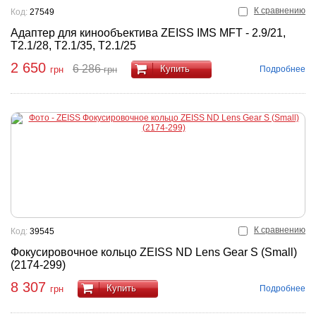
К сравнению
Код:
27549
Адаптер для кинообъектива ZEISS IMS MFT - 2.9/21,
T2.1/28, T2.1/35, T2.1/25
2 650
6 286
Купить
Подробнее
грн
грн
К сравнению
Код:
39545
Фокусировочное кольцо ZEISS ND Lens Gear S (Small)
(2174-299)
8 307
Купить
Подробнее
грн