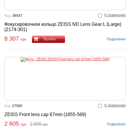
К сравнению
Код:
39547
Фокусировочное кольцо ZEISS ND Lens Gear L (Large)
(2174-301)
8 307
Купить
Подробнее
грн
К сравнению
Код:
27565
ZEISS Front lens cap 67mm (1855-569)
2 605
2 605
Подробнее
грн
грн
пить