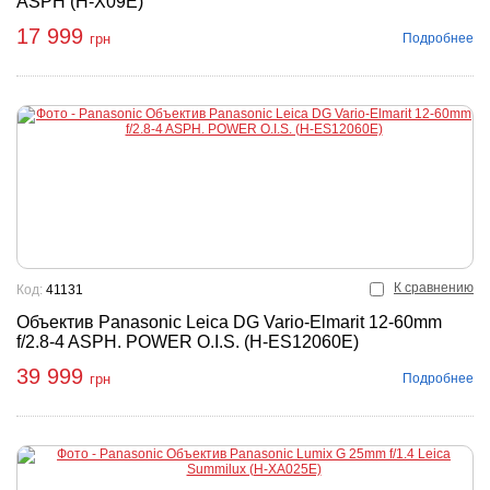
ASPH (H-X09E)
17 999
Подробнее
грн
К сравнению
Код:
41131
Объектив Panasonic Leica DG Vario-Elmarit 12-60mm
f/2.8-4 ASPH. POWER O.I.S. (H-ES12060E)
39 999
Подробнее
грн