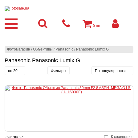
0
шт
Фотомагазин
/
Объективы
/
Panasonic
/
Panasonic Lumix G
Panasonic Panasonic Lumix G
по 20
Фильтры
По популярности
К сравнению
Код:
38634