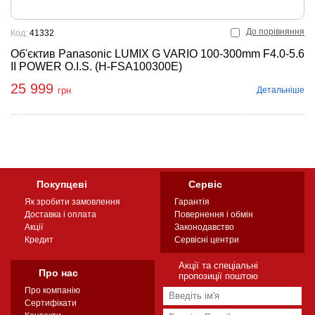
До порівняння
Код:
41332
Об'єктив Panasonic LUMIX G VARIO 100-300mm F4.0-5.6
II POWER O.I.S. (H-FSA100300E)
25 999
Детальніше
грн
Покупцеві
Сервіс
Як зробити замовлення
Гарантія
Доставка і оплата
Повернення і обмін
Акції
Законодавство
Кредит
Сервісні центри
Акції та спеціальні
Про нас
пропозиції поштою
Про компанію
Сертифікати