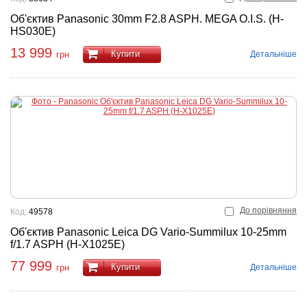
Об'єктив Panasonic 30mm F2.8 ASPH. MEGA O.I.S. (H-
HS030E)
13 999
Купити
Детальніше
грн
До порівняння
Код:
49578
Об'єктив Panasonic Leica DG Vario-Summilux 10-25mm
f/1.7 ASPH (H-X1025E)
77 999
Купити
Детальніше
грн