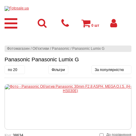
0
шт
Фотомагазин
/
Об'єктиви
/
Panasonic
/
Panasonic Lumix G
Panasonic Panasonic Lumix G
по 20
Фільтри
За популярністю
До порівняння
Код:
38634