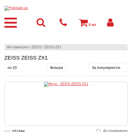
0
шт
Фотомагазин
/
ZEISS
/
ZEISS ZX1
ZEISS ZEISS ZX1
по 20
Фільтри
За популярністю
До порівняння
Код:
051894