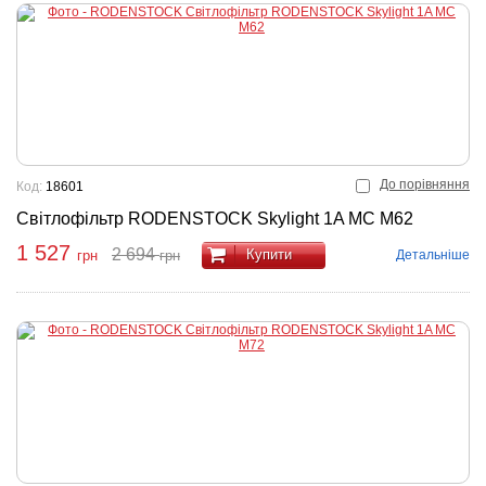
До порівняння
Код:
18601
Світлофільтр RODENSTOCK Skylight 1A MC M62
1 527
2 694
Купити
Детальніше
грн
грн