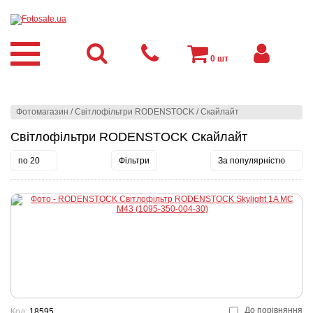
0
шт
Фотомагазин
/
Світлофільтри RODENSTOCK
/
Скайлайт
Світлофільтри RODENSTOCK Скайлайт
по 20
Фільтри
За популярністю
До порівняння
Код:
18595