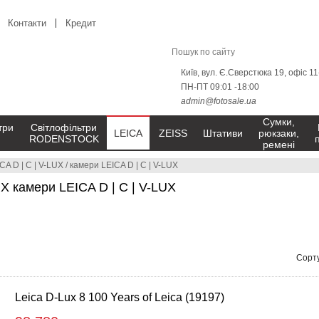
Контакти
Кредит
Київ, вул. Є.Сверстюка 19, офіс 1
ПН-ПТ 09:01 -18:00
admin@fotosale.ua
Сумки,
три
Світлофільтри
LEICA
ZEISS
Штативи
рюкзаки,
RODENSTOCK
ремені
CA D | C | V-LUX
/
камери LEICA D | C | V-LUX
UX камери LEICA D | C | V-LUX
Сорту
Leica D-Lux 8 100 Years of Leica (19197)