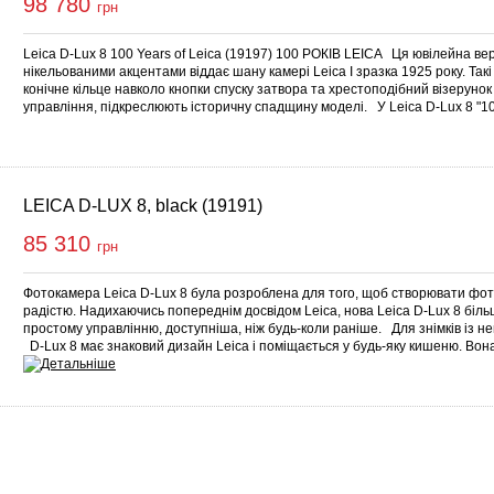
98 780
грн
Leica D-Lux 8 100 Years of Leica (19197) 100 РОКІВ LEICA Ця ювілейна верс
нікельованими акцентами віддає шану камері Leica I зразка 1925 року. Так
конічне кільце навколо кнопки спуску затвора та хрестоподібний візерунок
управління, підкреслюють історичну спадщину моделі. У Leica D-Lux 8 "1
LEICA D-LUX 8, black (19191)
85 310
грн
Фотокамера Leica D-Lux 8 була розроблена для того, щоб створювати фото
радістю. Надихаючись попереднім досвідом Leica, нова Leica D-Lux 8 біль
простому управлінню, доступніша, ніж будь-коли раніше. Для знімків із
D-Lux 8 має знаковий дизайн Leica і поміщається у будь-яку кишеню. Вона