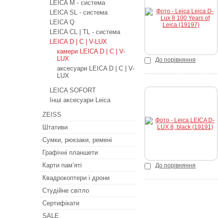
LEICA M - система
Купити
LEICA SL - система
LEICA Q
LEICA CL | TL - система
LEICA D | C | V-LUX
камери LEICA D | C | V-
LUX
До порівняння
аксесуари LEICA D | C | V-
LUX
LEICA SOFORT
Інші аксесуари Leica
Купити
ZEISS
Штативи
Сумки, рюкзаки, ремені
Графічні планшети
Карти пам’яті
До порівняння
Квадрокоптери і дрони
Студійне світло
Сертифікати
SALE