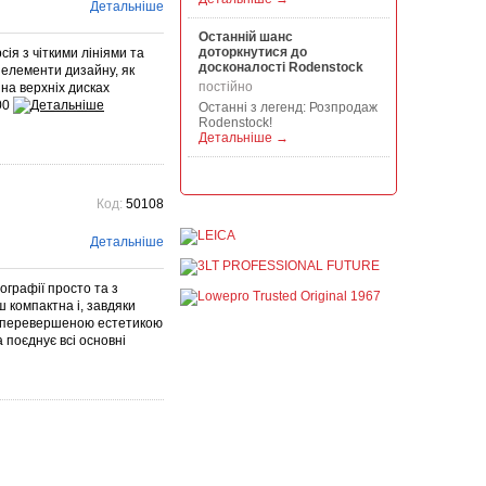
Детальніше
Останній шанс
доторкнутися до
ія з чіткими лініями та
досконалості Rodenstock
і елементи дизайну, як
постійно
 на верхніх дисках
00
Останні з легенд: Розпродаж
Rodenstock!
Детальніше →
Акція на всю продукцію
Manfrotto, National
Код:
50108
Geographic і Kata!
постійно
Детальніше
При покупці будь-якої
продукції Manfrotto, National
Geographic і Kata отримуйте
графії просто та з
гарантовану знижку від 50 до
ш компактна і, завдяки
1...
Детальніше →
 неперевершеною естетикою
 поєднує всі основні
Знижки до -30% на
видошукачі, бленди,
адаптери, об"єктиви
Voigtlander
постійно
Знижки до -30% на
видошукачі, блонди,
адаптери, об'єктиви