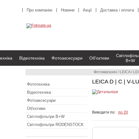
Про компанію
Новини
Акції
Доставка і оплата
Світлофіль
ехніка
Відеотехніка
Фотоаксесуари
Об'єктиви
B+W
Фотомагазин
/
LEICA
/
LEI
LEICA D | C | V-L
Фототехніка
Відеотехніка
Фотоаксесуари
Об'єктиви
Виводити по:
по 20
Світлофільтри B+W
Світлофільтри RODENSTOCK
LEICA