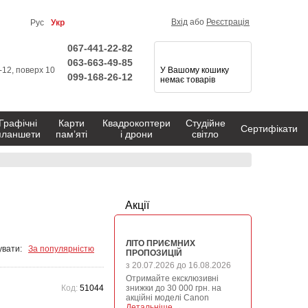
Вхід
або
Реєстрація
Рус
Укр
067-441-22-82
063-663-49-85
1-12, поверх 10
У Вашому кошику
099-168-26-12
немає товарів
Графічні
Карти
Квадрокоптери
Студійне
Сертифікати
планшети
пам’яті
і дрони
світло
Акції
ЛІТО ПРИЄМНИХ
вати:
За популярністю
ПРОПОЗИЦІЙ
з 20.07.2026 до 16.08.2026
Отримайте ексклюзивні
Код:
51044
знижки до 30 000 грн. на
акційні моделі Canon
Детальніше →