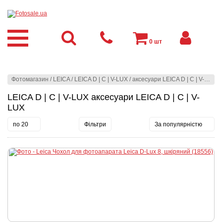
0
шт
Фотомагазин
/
LEICA
/
LEICA D | C | V-LUX
/
аксесуари LEICA D | C | V-LUX
LEICA D | C | V-LUX аксесуари LEICA D | C | V-
LUX
по 20
Фільтри
За популярністю