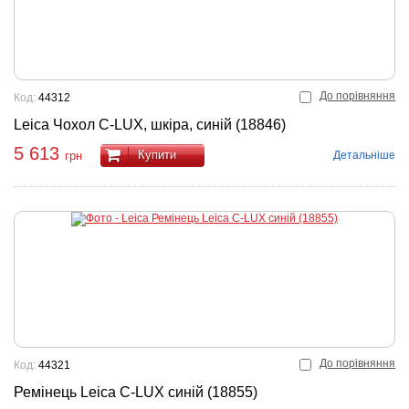
До порівняння
Код:
44312
Leica Чохол C-LUX, шкіра, синій (18846)
5 613
Купити
Детальніше
грн
До порівняння
Код:
44321
Ремінець Leica C-LUX синій (18855)