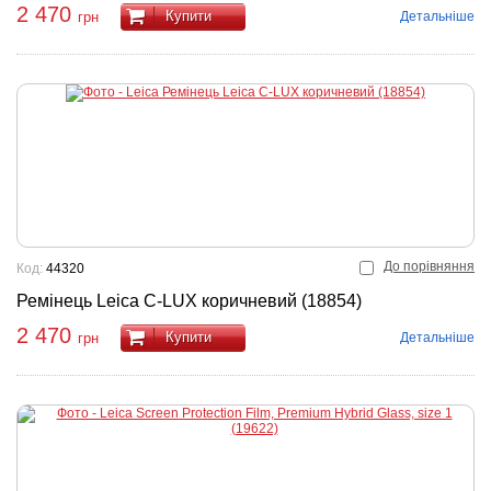
2 470
Купити
Детальніше
грн
До порівняння
Код:
44320
Ремінець Leica C-LUX коричневий (18854)
2 470
Купити
Детальніше
грн