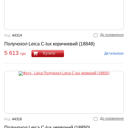
До порівняння
Код:
44314
Получохол Leica C-lux коричневий (18848)
5 613
Купити
Детальніше
грн
До порівняння
Код:
44316
Получохол Leica C-lux червоний (18850)