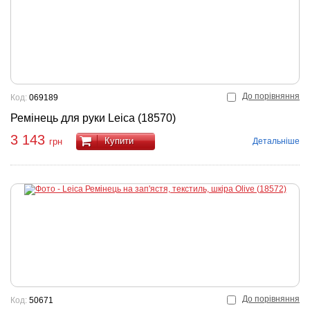
До порівняння
Код:
069189
Ремінець для руки Leica (18570)
3 143
Купити
Детальніше
грн
До порівняння
Код:
50671