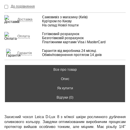
До порівняння
Самовивіз з магазину (Київ)
Доставка
Кур'єром по Києву
На склад Нової пошти
Готівковий розрахунок
Оплата
Безготівковій розрахунок
Платіжними картами Visa і MasterCard
Гарантія від виробника 24 місяці.
Гарантія
Обмін/повернення протягом 14 днів
Все про товар
Опис
Як купити
Відгуки (0)
Захисний чохол Leica D-Lux 8 з м'якої шкіри рослинного дублення
оливкового кольору. Завдяки оптимізованим виробничим процесам
протектор вийшов особливо тонким, але міцним. Має різьбу 1/4″