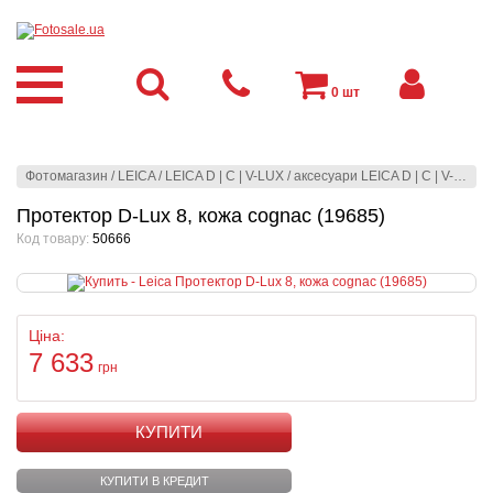
0
шт
Фотомагазин
/
LEICA
/
LEICA D | C | V-LUX
/
аксесуари LEICA D | C | V-LUX
/
Протектор D-Lux 8, кожа cognac (19685)
Код товару:
50666
Ціна:
7 633
грн
КУПИТИ
КУПИТИ В КРЕДИТ