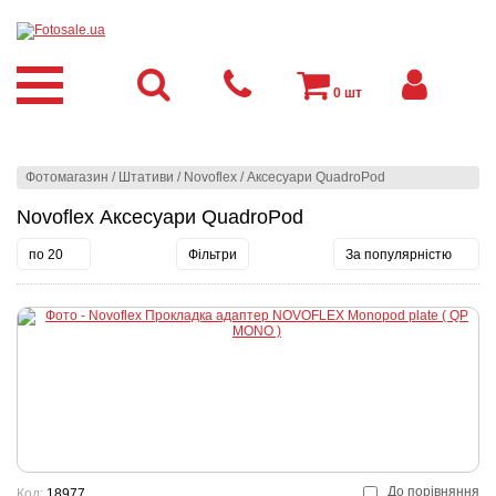
0
шт
Фотомагазин
/
Штативи
/
Novoflex
/
Аксесуари QuadroPod
Novoflex Аксесуари QuadroPod
по 20
Фільтри
За популярністю
До порівняння
Код:
18977