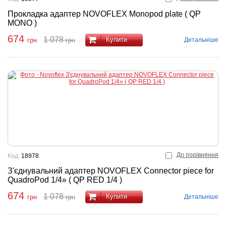
Прокладка адаптер NOVOFLEX Monopod plate ( QP
MONO )
674
1 078
Купити
Детальніше
грн
грн
До порівняння
Код:
18978
З'єднувальний адаптер NOVOFLEX Connector piece for
QuadroPod 1/4» ( QP RED 1/4 )
674
1 078
Купити
Детальніше
грн
грн