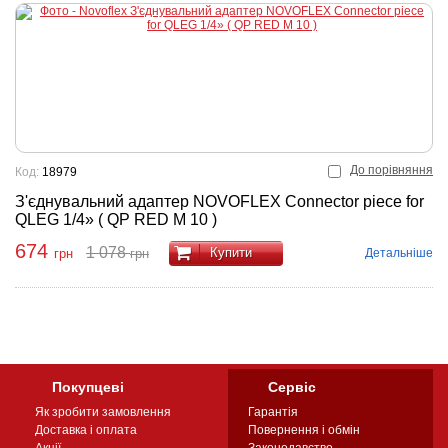
До порівняння
Код:
18979
З'єднувальний адаптер NOVOFLEX Connector piece for
QLEG 1/4» ( QP RED M 10 )
674
1 078
Купити
Детальніше
грн
грн
Покупцеві
Сервіс
Як зробити замовлення
Гарантія
Доставка і оплата
Повернення і обмін