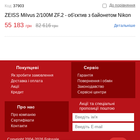
До порівняння
Код:
37903
ZEISS Milvus 2/100M ZF.2 - об'єктив з байонетом Nikon
55 183
82 616
Детальніше
грн
грн
Купити
Покупцеві
Сервіс
Як зробити замовлення
Гарантія
Доставка і оплата
Повернення і обмін
Акції
Законодавство
Кредит
Сервісні центри
Акції та спеціальні
Про нас
пропозиції поштою
Про компанію
Сертифікати
Контакти
Copyright 2004-2026 Fotosale