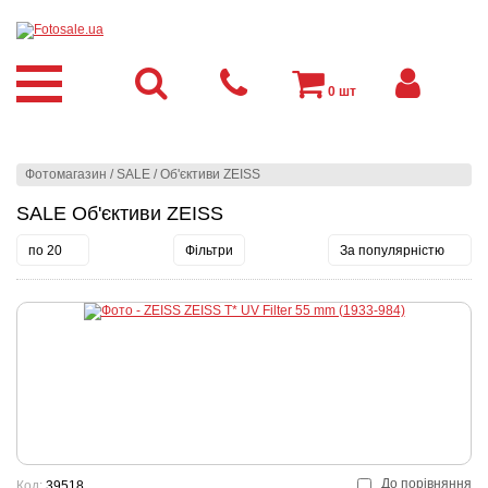
0
шт
Фотомагазин
/
SALE
/
Об'єктиви ZEISS
SALE Об'єктиви ZEISS
по 20
Фільтри
За популярністю
До порівняння
Код:
39518