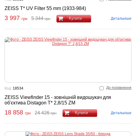
ZEISS T* UV Filter 55 mm (1933-984)
3 997
5 344
Купити
Детальніше
грн
грн
До порівняння
Код:
18534
ZEISS Viewfinder 15 - зовнішній видошукач для
об'єктива Distagon T* 2,8/15 ZM
18 858
24 426
Купити
Детальніше
грн
грн