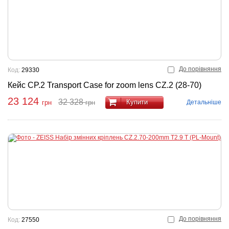
До порівняння
Код:
29330
Кейс CP.2 Transport Case for zoom lens CZ.2 (28-70)
23 124
32 328
Купити
Детальніше
грн
грн
До порівняння
Код:
27550