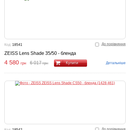
До порівняння
Код:
18541
ZEISS Lens Shade 35/50 - бленда
4 580
6 017
Купити
Детальніше
грн
грн
До порівняння
Код:
18542