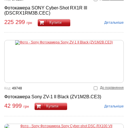
Фотокамера SONY Cyber-Shot RX1R III
(DSCRX1RM3B.CEC)
225 299
Купити
Детальніше
грн
До порівняння
Код:
49748
Фотокамера Sony ZV-1 II Black (ZV1M2B.CE3)
42 999
Купити
Детальніше
грн