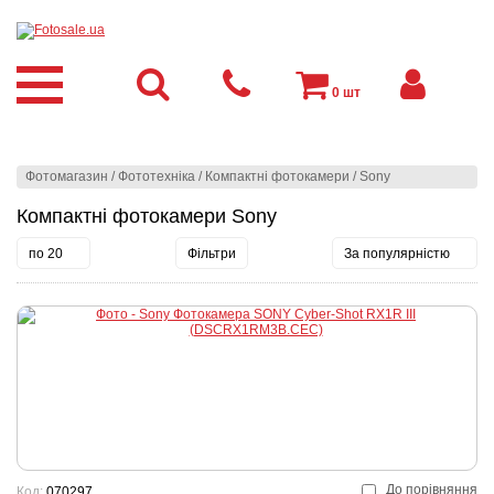
0
шт
Фотомагазин
/
Фототехніка
/
Компактні фотокамери
/
Sony
Компактні фотокамери Sony
по 20
Фільтри
За популярністю
До порівняння
Код:
070297