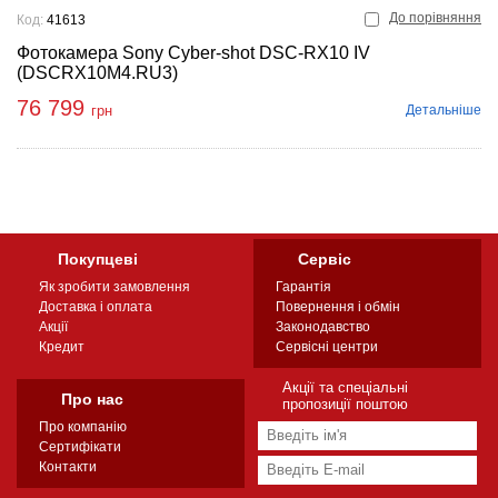
До порівняння
Код:
41613
Фотокамера Sony Cyber-shot DSC-RX10 IV
(DSCRX10M4.RU3)
76 799
Детальніше
грн
Покупцеві
Сервіс
Як зробити замовлення
Гарантія
Доставка і оплата
Повернення і обмін
Акції
Законодавство
Кредит
Сервісні центри
Акції та спеціальні
Про нас
пропозиції поштою
Про компанію
Сертифікати
Контакти