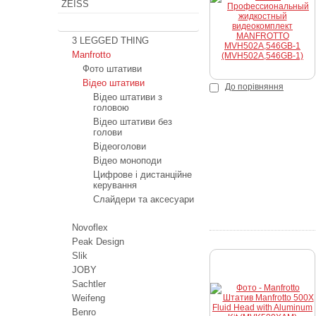
ZEISS
Штативи
3 LEGGED THING
Manfrotto
Фото штативи
Відео штативи
До порівняння
Відео штативи з
головою
Відео штативи без
голови
Відеоголови
Відео моноподи
Цифрове і дистанційне
керування
Слайдери та аксесуари
Novoflex
Peak Design
Slik
JOBY
Sachtler
Weifeng
Benro