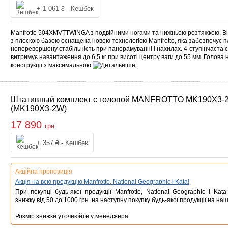
Купити
+ 1 061 ₴ - Кешбек
Manfrotto 504XMVTTWINGA з подвійними ногами та нижньою розтяжкою. Ві
з плоскою базою оснащена новою технологією Manfrotto, яка забезпечує пл
неперевершену стабільність при панорамуванні і нахилах. 4-ступінчаста
витримує навантаження до 6,5 кг при висоті центру ваги до 55 мм. Голова 
конструкції з максимальною
Штативный комплект с головой MANFROTTO MK190X3-
(MK190X3-2W)
17 890
грн
Купити
+ 357 ₴ - Кешбек
Акційна пропозиція
Акція на всю продукцію Manfrotto, National Geographic і Kata!
При покупці будь-якої продукції Manfrotto, National Geographic і Ka
знижку від 50 до 1000 грн. на наступну покупку будь-якої продукції на наш
Розмір знижки уточнюйте у менеджера.