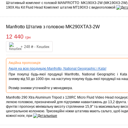
Штативный комплект с головой MANFROTTO MK190X3-2W (MK190X3-2W).
190X Alu Kit Fluid Head Комплект штатив MT190X3 с видеоголовкой
Manfrotto Штатив з головою MK290XTA3-2W
12 440
грн
Купити
+ 248 ₴ - Кешбек
Акційна пропозиція
Акція на всю продукцію Manfrotto, National Geographic і Kata!
При покупці будь-якої продукції Manfrotto, National Geographic і Ka
знижку від 50 до 1000 грн. на наступну покупку будь-якої продукції на наш
Розмір знижки уточнюйте у менеджера.
Manfrotto 290 Xtra Aluminum Tripod з 128RC Micro Fluid Video Head поєдну
легкою головкою, призначений для підтримки навантажень до 13,2 фунта.
фунтів і пропонує мінімальну висоту стрілянини 15,9" та максимальну вис
центральною колонкою. Трисекційні ніжки штатива мають сальто, щоб інди
кожної ноги, при