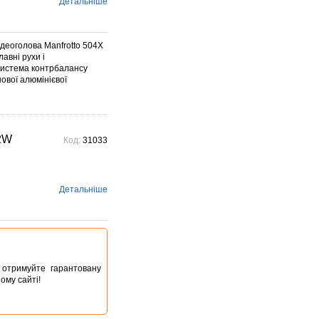
Детальніше
деоголова Manfrotto 504X
авні рухи і
 система контрбалансу
нової алюмінієвої
2W
Код:
31033
Детальніше
ta отримуйте гарантовану
ому сайті!