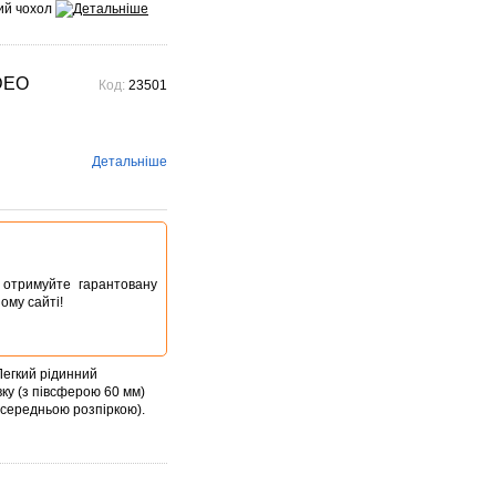
вий чохол
IDEO
Код:
23501
Детальніше
ta отримуйте гарантовану
ому сайті!
егкий рідинний
ку (з півсферою 60 мм)
 середньою розпіркою).