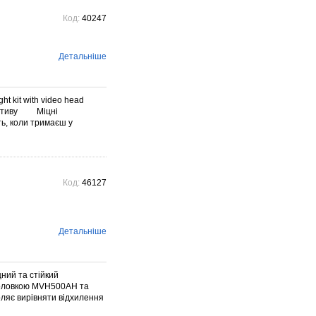
Код:
40247
Детальніше
ht kit with video head
штативу Міцні
ть, коли тримаєш у
Код:
46127
Детальніше
цний та стійкий
еоголовкою MVH500AH та
ляє вирівняти відхилення