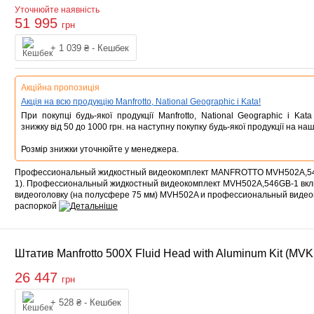
Уточнюйте наявність
51 995
грн
Купити
+ 1 039 ₴ - Кешбек
Акційна пропозиція
Акція на всю продукцію Manfrotto, National Geographic і Kata!
При покупці будь-якої продукції Manfrotto, National Geographic і Ka
знижку від 50 до 1000 грн. на наступну покупку будь-якої продукції на наш
Розмір знижки уточнюйте у менеджера.
Профессиональный жидкостный видеокомплект MANFROTTO MVH502A,5
1). Профессиональный жидкостный видеокомплект MVH502A,546GB-1 вкл
видеоголовку (на полусфере 75 мм) MVH502A и профессиональный видео
распоркой
Штатив Manfrotto 500X Fluid Head with Aluminum Kit (M
26 447
грн
Купити
+ 528 ₴ - Кешбек