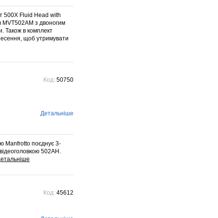
Voigtlander – найстарішого
фотографічного ...
 500X Fluid Head with
Детальніше →
ив MVT502AM з двоногим
. Також в комплект
несення, щоб утримувати
Код:
50750
Детальніше
ю Manfrotto поєднує 3-
 відеоголовкою 502AH.
Код:
45612