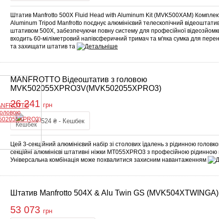
Штатив Manfrotto 500X Fluid Head with Aluminum Kit (MVK500XAM) Комплект
Aluminum Tripod Manfrotto поєднує алюмінієвий телескопічний відеоштат
штативом 500X, забезпечуючи повну систему для професійної відеозйомки
входить 60-міліметровий напівсферичний тримач та м'яка сумка для пере
та захищати штатив та
MANFROTTO Відеоштатив з головою
MVK502055XPRO3V(MVK502055XPRO3)
26 241
грн
Купити
+ 524 ₴ - Кешбек
Цей 3-секційний алюмінієвий набір зі столових їдалень з рідинною головко
секційні алюмінієві штативні ніжки MT055XPRO3 з професійною рідинною
Універсальна комбінація може похвалитися захисним навантаженням
Штатив Manfrotto 504X & Alu Twin GS (MVK504XTWINGA)
53 073
грн