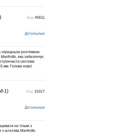
)
Код:
45611
Детальніше
а середньою розтяжкою.
Manfrotto, яка забезпечує
-ступінчаста система
55 мм. Голова нової
M-1)
Код:
31017
Детальніше
цювати не тільки з
 з штатива Manfrotto