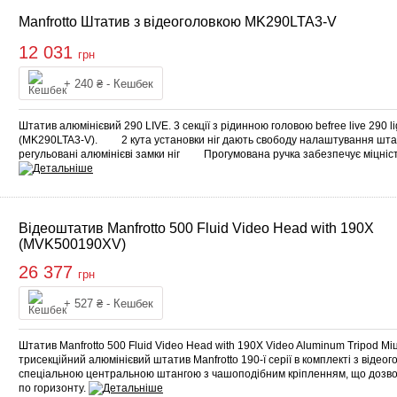
Manfrotto Штатив з відеоголовкою MK290LTA3-V
12 031
грн
Купити
+ 240 ₴ - Кешбек
Штатив алюмінієвий 290 LIVE. 3 секції з рідинною головою befree live 290 lig
(MK290LTA3-V). 2 кута установки ніг дають свободу налаштування 
регульовані алюмінієві замки ніг Прогумована ручка забезпечує міцніс
Відеоштатив Manfrotto 500 Fluid Video Head with 190X
(MVK500190XV)
26 377
грн
Купити
+ 527 ₴ - Кешбек
Штатив Manfrotto 500 Fluid Video Head with 190X Video Aluminum Tripod Мі
трисекційний алюмінієвий штатив Manfrotto 190-ї серії в комплекті з від
спеціальною центральною штангою з чашоподібним кріпленням, що дозво
по горизонту.