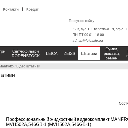
Контакти
Кредит
Київ, вул. Є.Сверстюка 19, офіс 1
ПН-ПТ 09:01 -18:00
admin@fotosale.ua
Сумки,
три
Світлофільтри
LEICA
ZEISS
Штативи
рюкзаки,
RODENSTOCK
ремені
Manfrotto
/
Відео штативи
тативи
Сорту
Профессиональный жидкостный видеокомплект MANF
MVH502A,546GB-1 (MVH502A,546GB-1)