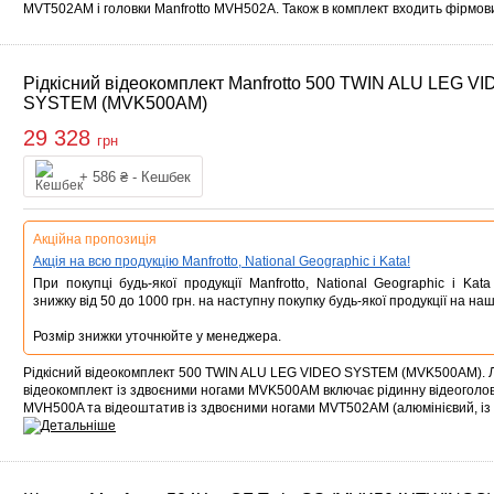
MVT502AM і головки Manfrotto MVH502A. Також в комплект входить фірмо
Рідкісний відеокомплект Manfrotto 500 TWIN ALU LEG V
SYSTEM (MVK500AM)
29 328
грн
Купити
+ 586 ₴ - Кешбек
Акційна пропозиція
Акція на всю продукцію Manfrotto, National Geographic і Kata!
При покупці будь-якої продукції Manfrotto, National Geographic і Ka
знижку від 50 до 1000 грн. на наступну покупку будь-якої продукції на наш
Розмір знижки уточнюйте у менеджера.
Рідкісний відеокомплект 500 TWIN ALU LEG VIDEO SYSTEM (MVK500AM). Л
відеокомплект із здвоєними ногами MVK500AM включає рідинну відеоголов
MVH500A та відеоштатив із здвоєними ногами MVT502AM (алюмінієвий, із