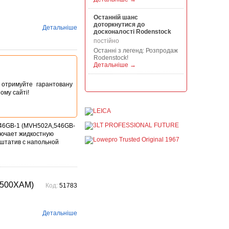
Останній шанс
доторкнутися до
Детальніше
досконалості Rodenstock
постійно
Останні з легенд: Розпродаж
Rodenstock!
Детальніше →
Акція на всю продукцію
ta отримуйте гарантовану
Manfrotto, National
ому сайті!
Geographic і Kata!
постійно
При покупці будь-якої
продукції Manfrotto, National
46GB-1 (MVH502A,546GB-
Geographic і Kata отримуйте
ючает жидкостную
гарантовану знижку від 50 до
штатив с напольной
1...
Детальніше →
Знижки до -30% на
видошукачі, бленди,
VK500XAM)
адаптери, об"єктиви
Код:
51783
Voigtlander
постійно
Знижки до -30% на
Детальніше
видошукачі, блонди,
адаптери, об'єктиви