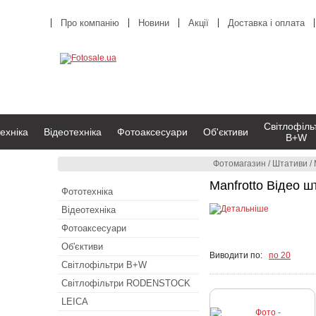
Про компанію
Новини
Акції
Доставка і оплата
Світлофіль
ехніка
Відеотехніка
Фотоаксесуари
Об'єктиви
B+W
Фотомагазин
/
Штативи
/
Manfrotto Відео ш
Фототехніка
Відеотехніка
Фотоаксесуари
Об'єктиви
Виводити по:
по 20
Світлофільтри B+W
Світлофільтри RODENSTOCK
LEICA