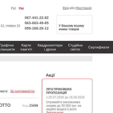
Вхід
або
Реєстрація
Рус
Укр
067-441-22-82
063-663-49-85
1-12, поверх 10
У Вашому кошику
099-168-26-12
немає товарів
Графічні
Карти
Квадрокоптери
Студійне
Сертифікати
планшети
пам’яті
і дрони
світло
Акції
ЛІТО ПРИЄМНИХ
вати:
За популярністю
ПРОПОЗИЦІЙ
з 20.07.2026 до 16.08.2026
Отримайте ексклюзивні
ROTTO
Код:
23499
знижки до 30 000 грн. на
акційні моделі Canon
Детальніше →