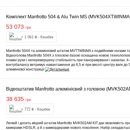
Комплект Manfrotto 504 & Alu Twin MS (MVK504XTWINMA
53 073
грн
Купити
+ 1 061 ₴ - Кешбек
Manfrotto 504X та алюмінієвий штатив MVTTWINMA з подвійними ногами т
Відеоголова Manfrotto 504X з плоскою базою оснащена новою технологією 
плавні рухи і неперевершену стабільність при панорамуванні і нахилах. 4
контрбалансу витримує навантаження до 6,5 кг при висоті центру ваги до 
алюмінієвої конструкції
Відеоштатив Manfrotto алюмінієвий з головою (MVK502A
38 635
грн
Купити
+ 772 ₴ - Кешбек
Легкий і досить міцний штатив Manfrotto MVK502AM KIT дає можливість пра
камерами HDSLR, а й з камкордерами нового покоління. Набір складається