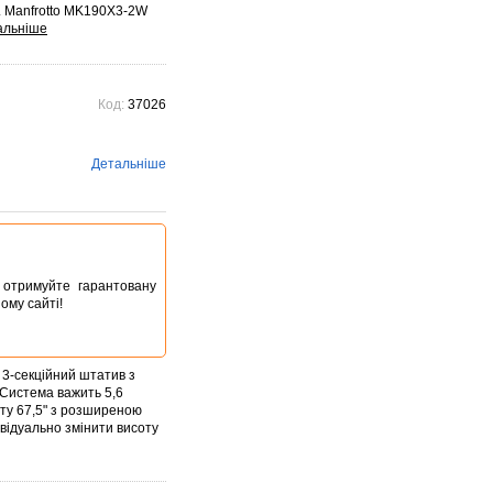
 Manfrotto MK190X3-2W
Код:
37026
Детальніше
ta отримуйте гарантовану
ому сайті!
є 3-секційний штатив з
 Система важить 5,6
оту 67,5" з розширеною
відуально змінити висоту