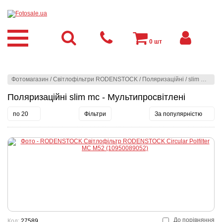
0
шт
Фотомагазин
/
Світлофільтри RODENSTOCK
/
Поляризаційні
/
slim mc - Мультипросвітлені
Поляризаційні slim mc - Мультипросвітлені
по 20
Фільтри
За популярністю
До порівняння
Код:
27589