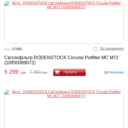
До порівняння
Код:
27305
Світлофільтр RODENSTOCK Circular Polfilter MC M72
(10950089072)
5 299
7 364
Купити
Детальніше
грн
грн