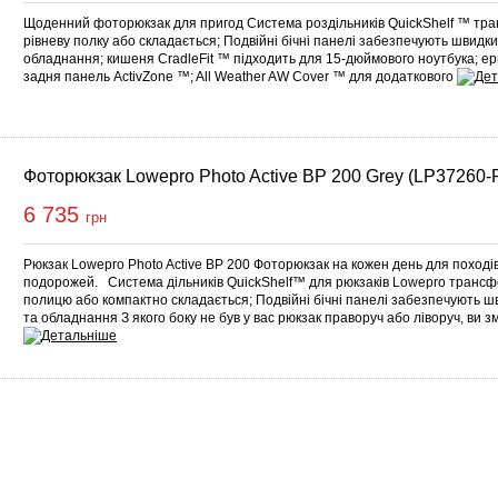
Щоденний фоторюкзак для пригод Система роздільників QuickShelf ™ тра
рівневу полку або складається; Подвійні бічні панелі забезпечують швидки
обладнання; кишеня CradleFit ™ підходить для 15-дюймового ноутбука; е
задня панель ActivZone ™; All Weather AW Cover ™ для додаткового
Фоторюкзак Lowepro Photo Active BP 200 Grey (LP37260
6 735
грн
Рюкзак Lowepro Photo Active BP 200 Фоторюкзак на кожен день для поході
подорожей. Система дільників QuickShelf™ для рюкзаків Lowepro трансфо
полицю або компактно складається; Подвійні бічні панелі забезпечують ш
та обладнання З якого боку не був у вас рюкзак праворуч або ліворуч, ви з