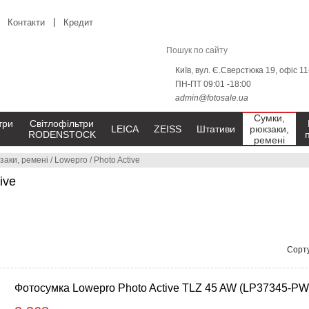
Контакти
Кредит
Київ, вул. Є.Сверстюка 19, офіс 1
ПН-ПТ 09:01 -18:00
admin@fotosale.ua
Сумки,
три
Світлофільтри
LEICA
ZEISS
Штативи
рюкзаки,
RODENSTOCK
ремені
заки, ремені
/
Lowepro
/
Photo Active
ive
Сорту
Фотосумка Lowepro Photo Active TLZ 45 AW (LP37345-P