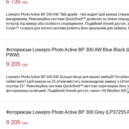
6 735
грн
Lowepro Photo Active BP 200 AW: Твій драйв - твої кадри! Цей рюкзак ство
мандрівників. Революційна система QuickShelf™ дозволяє за лічені секу
інтер'єр під камеру або особисте спорядження. Подвійний бічний доступ, 
Cover™ та відсік для питної системи роблять його ідеальним для хайкінгу.
Фоторюкзак Lowepro Photo Active BP 300 AW Blue Black 
PWW)
9 205
грн
Lowepro Photo Active BP 300 AW: Більше місця для ваших амбіцій! Потрібе
зайвої ваги? Цей рюкзак на 25 літрів вмістить повнокадрову камеру з об'є
ноутбук 15". Революційна система QuickShelf™ миттєво перетворює його 
фоторюкзака на міський. Подвійний бічний доступ, захист All Weather AW
Фоторюкзак Lowepro Photo Active BP 300 Grey (LP37255
9 205
грн