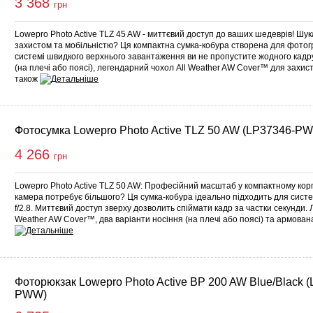
3 368
грн
Lowepro Photo Active TLZ 45 AW - миттєвий доступ до ваших шедеврів! Шу
захистом та мобільністю? Ця компактна сумка-кобура створена для фотогр
системі швидкого верхнього завантаження ви не пропустите жодного кадру
(на плечі або поясі), легендарний чохол All Weather AW Cover™ для захисту
також
Фотосумка Lowepro Photo Active TLZ 50 AW (LP37346-P
4 266
грн
Lowepro Photo Active TLZ 50 AW: Професійний масштаб у компактному кор
камера потребує більшого? Ця сумка-кобура ідеально підходить для сист
f/2.8. Миттєвий доступ зверху дозволить спіймати кадр за частки секунди. 
Weather AW Cover™, два варіанти носіння (на плечі або поясі) та армова
Фоторюкзак Lowepro Photo Active BP 200 AW Blue/Black 
PWW)