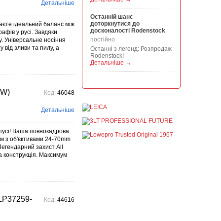
Детальніше
Останній шанс
доторкнутися до
каєте ідеальний баланс між
досконалості Rodenstock
афів у русі. Завдяки
постійно
. Універсальне носіння
 від зливи та пилу, а
Останні з легенд: Розпродаж
Rodenstock!
Детальніше →
Акція на всю продукцію
Manfrotto, National
WW)
Код:
46048
Geographic і Kata!
постійно
Детальніше
При покупці будь-якої
продукції Manfrotto, National
Geographic і Kata отримуйте
пусі! Ваша повнокадрова
гарантовану знижку від 50 до
ем з об'єктивами 24-70mm
1...
Детальніше →
Легендарний захист All
на конструкція. Максимум
Знижки до -30% на
видошукачі, бленди,
адаптери, об"єктиви
Voigtlander
постійно
(LP37259-
Код:
44616
Знижки до -30% на
видошукачі, блонди,
адаптери, об'єктиви