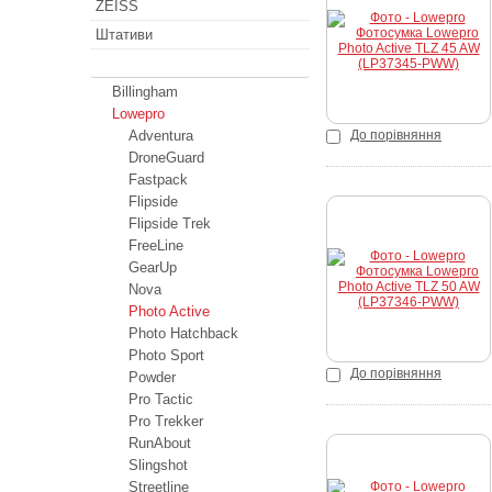
ZEISS
Купити
Штативи
Сумки, рюкзаки, ремені
Billingham
Lowepro
Adventura
До порівняння
DroneGuard
Fastpack
Flipside
Flipside Trek
FreeLine
Купити
GearUp
Nova
Photo Active
Photo Hatchback
Photo Sport
До порівняння
Powder
Pro Tactic
Pro Trekker
RunAbout
Slingshot
Streetline