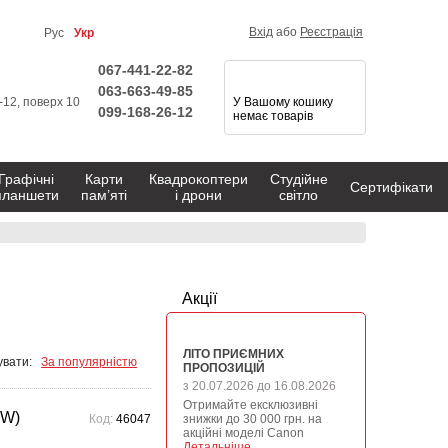
Вхід
або
Реєстрація
Рус
Укр
067-441-22-82
063-663-49-85
1-12, поверх 10
У Вашому кошику
099-168-26-12
немає товарів
Графічні
Карти
Квадрокоптери
Студійне
Сертифікати
планшети
пам’яті
і дрони
світло
Акції
ЛІТО ПРИЄМНИХ
вати:
За популярністю
ПРОПОЗИЦІЙ
з 20.07.2026 до 16.08.2026
Отримайте ексклюзивні
WW)
Код:
46047
знижки до 30 000 грн. на
акційні моделі Canon
Детальніше →