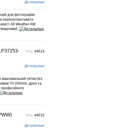
Voigtlander – найстарішого
Детальніше
фотографічного ...
Детальніше →
рений для фотографів-
нди переналаштувати
захист All Weather AW
 Невагомий,
(LP37253-
Код:
44614
Детальніше
н максимальний об'єм без
ктивом 70-200mm, дрон та
з професійного
-PWW)
Код:
44615
Детальніше