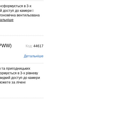
нсформується в 3-х
й доступ до камери і
ргономічна вентильована
-PWW)
Код:
44617
Детальніше
в та пригодницьких
рмується в 3-х рівневу
видкий доступ до камери
можете за лічені