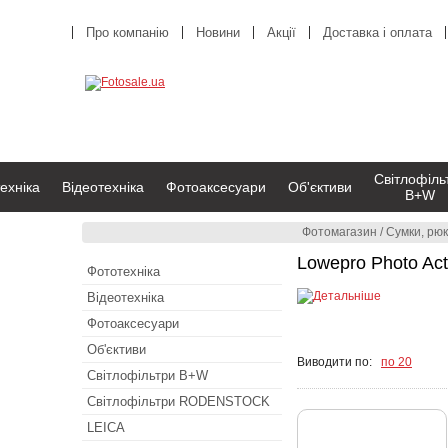
Про компанію
Новини
Акції
Доставка і оплата
Світлофіль
ехніка
Відеотехніка
Фотоаксесуари
Об'єктиви
B+W
Фотомагазин
/
Сумки, рюк
Lowepro Photo Act
Фототехніка
Відеотехніка
Фотоаксесуари
Об'єктиви
Виводити по:
по 20
Світлофільтри B+W
Світлофільтри RODENSTOCK
LEICA