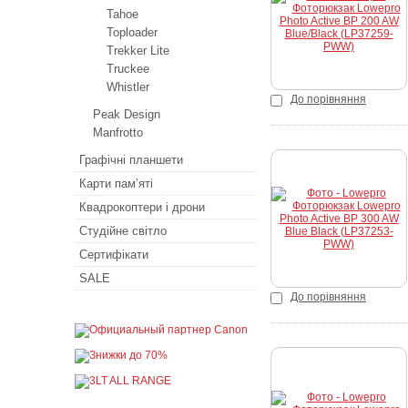
Купити
Tahoe
Toploader
Trekker Lite
Truckee
Whistler
До порівняння
Peak Design
Manfrotto
Графічні планшети
Карти пам’яті
Купити
Квадрокоптери і дрони
Студійне світло
Сертифікати
SALE
До порівняння
Купити