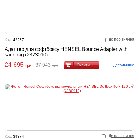
До порівняння
Код:
42267
Адаптер для софтбоксу HENSEL Bounce Adapter with
sandbag (2323010)
24 695
37 043
Купити
Детальніше
грн
грн
До порівняння
Код:
39874