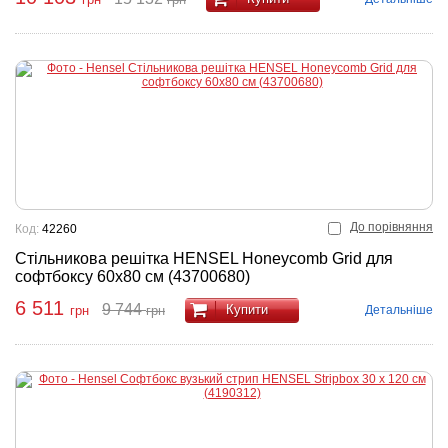
До порівняння
Код:
42260
Стільникова решітка HENSEL Honeycomb Grid для
софтбоксу 60x80 см (43700680)
6 511
9 744
Купити
Детальніше
грн
грн