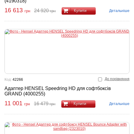
(4190318)
16 613
24 920
Купити
Детальніше
грн
грн
До порівняння
Код:
42266
Адаптер HENSEL Speedring HD для софтбоксів
GRAND (4000255)
11 001
16 479
Купити
Детальніше
грн
грн