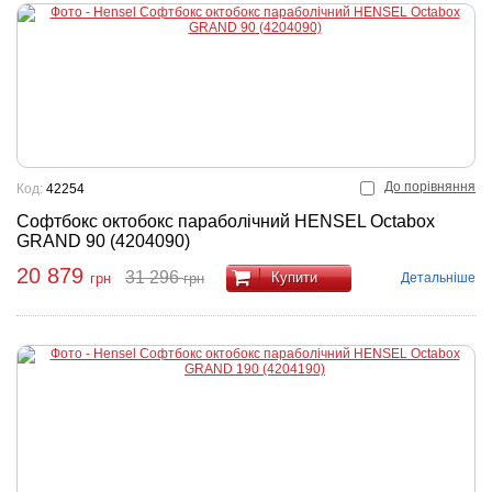
До порівняння
Код:
42254
Софтбокс октобокс параболічний HENSEL Octabox
GRAND 90 (4204090)
20 879
31 296
Купити
Детальніше
грн
грн