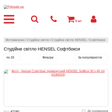
0
шт
Фотомагазин
/
Студійне світло
/
Студійне світло HENSEL
/
Софтбокси
Студійне світло HENSEL Софтбокси
по 20
Фільтри
За популярністю
До порівняння
Код:
42240