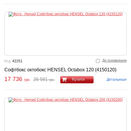
До порівняння
Код:
42251
Софтбокс октобокс HENSEL Octabox 120 (4150120)
17 736
26 581
Купити
Детальніше
грн
грн