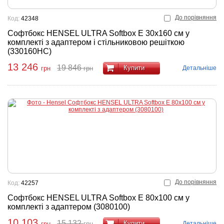
До порівняння
Код:
42348
Софтбокс HENSEL ULTRA Softbox E 30x160 см у
комплекті з адаптером і стільниковою решіткою
(330160HC)
13 246
19 846
Купити
Детальніше
грн
грн
До порівняння
Код:
42257
Софтбокс HENSEL ULTRA Softbox E 80x100 см у
комплекті з адаптером (3080100)
10 103
15 132
Купити
Детальніше
грн
грн