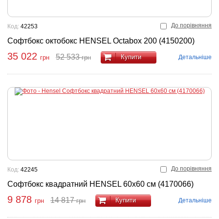
До порівняння
Код:
42253
Софтбокс октобокс HENSEL Octabox 200 (4150200)
35 022
52 533
Купити
Детальніше
грн
грн
До порівняння
Код:
42245
Софтбокс квадратний HENSEL 60x60 см (4170066)
9 878
14 817
Купити
Детальніше
грн
грн