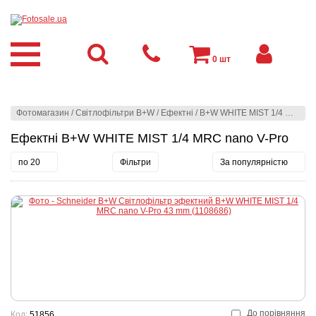
0
шт
Фотомагазин
/
Світлофільтри B+W
/
Ефектні
/
B+W WHITE MIST 1/4 MRC nano V-Pro
Ефектні B+W WHITE MIST 1/4 MRC nano V-Pro
по 20
Фільтри
За популярністю
До порівняння
Код:
51856