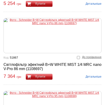
5 254
Купити
Детальніше
грн
До порівняння
Код:
51867
Світлофільтр эфектний B+W WHITE MIST 1/4 MRC nano
V-Pro 86 mm (1108697)
7 364
Купити
Детальніше
грн