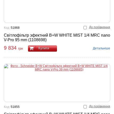
До порівняння
Код:
51868
Світлофільтр эфектний B+W WHITE MIST 1/4 MRC nano
V-Pro 95 mm (1108698)
9 834
Купити
Детальніше
грн
До порівняння
Код:
51855