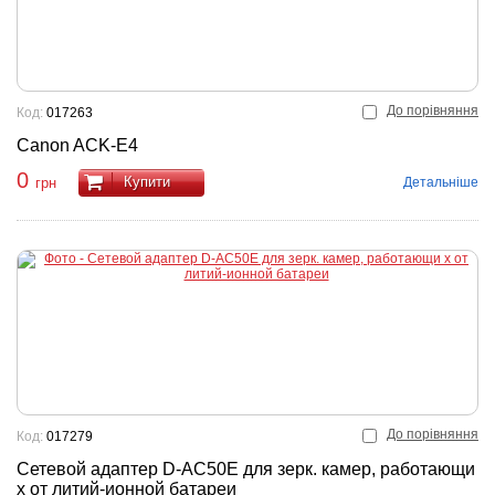
До порівняння
Код:
017263
Canon ACK-E4
0
Купити
Детальніше
грн
До порівняння
Код:
017279
Сетевой адаптер D-AC50E для зерк. камер, работающи
х от литий-ионной батареи