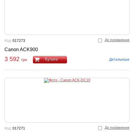
До порівняння
Код:
017273
Canon ACK900
3 592
Купити
Детальніше
грн
До порівняння
Код:
017271