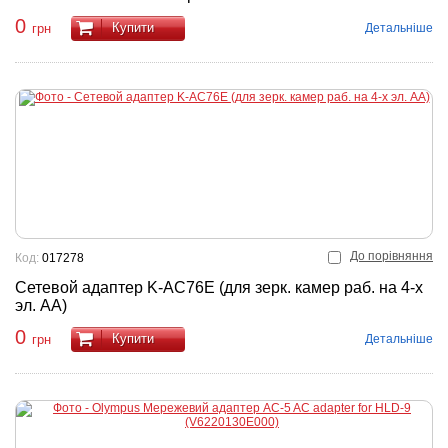
0
Купити
Детальніше
грн
До порівняння
Код:
017278
Сетевой адаптер K-AC76E (для зерк. камер раб. на 4-х
эл. АА)
0
Купити
Детальніше
грн