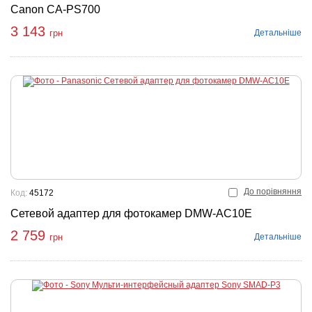
Canon CA-PS700
3 143
Детальніше
грн
До порівняння
Код:
45172
Сетевой адаптер для фотокамер DMW-AC10E
2 759
Детальніше
грн