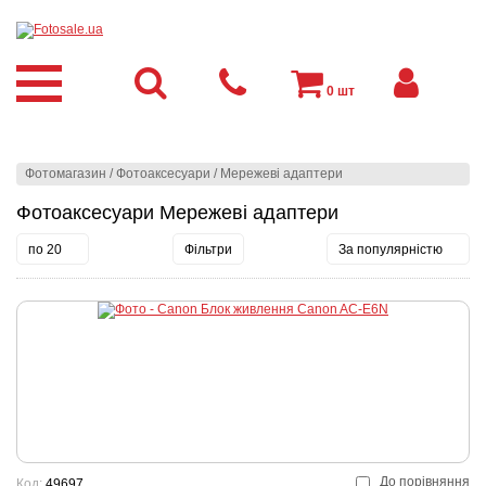
0
шт
Фотомагазин
/
Фотоаксесуари
/
Мережеві адаптери
Фотоаксесуари Мережеві адаптери
по 20
Фільтри
За популярністю
До порівняння
Код:
49697