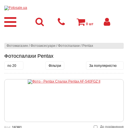
0
шт
Фотомагазин
/
Фотоаксесуари
/
Фотоспалахи
/
Pentax
Фотоспалахи Pentax
по 20
Фільтри
За популярністю
До порівняння
Код:
16381