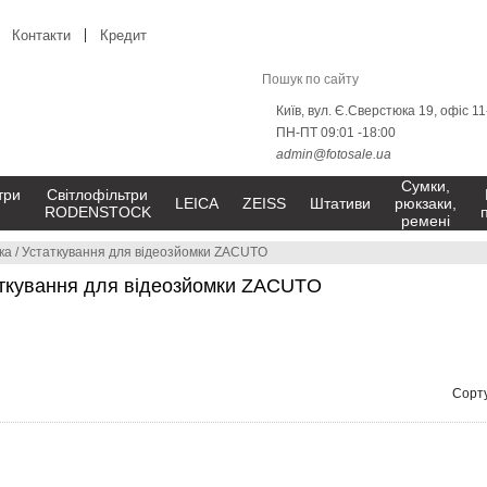
Контакти
Кредит
Київ, вул. Є.Сверстюка 19, офіс 1
ПН-ПТ 09:01 -18:00
admin@fotosale.ua
Сумки,
три
Світлофільтри
LEICA
ZEISS
Штативи
рюкзаки,
RODENSTOCK
ремені
ка
/
Устаткування для відеозйомки ZACUTO
аткування для відеозйомки ZACUTO
Сорту