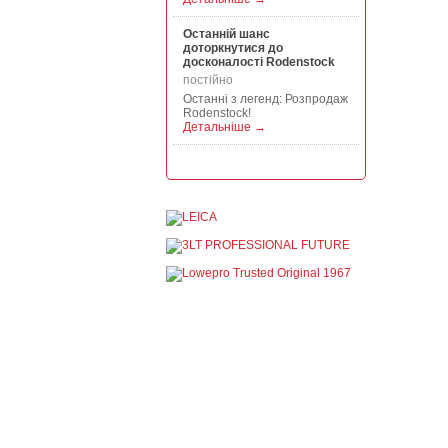
Останній шанс
доторкнутися до
досконалості Rodenstock
постійно
Останні з легенд: Розпродаж
Rodenstock!
Детальніше →
Акція на всю продукцію
Manfrotto, National
Geographic і Kata!
постійно
При покупці будь-якої
продукції Manfrotto, National
Geographic і Kata отримуйте
гарантовану знижку від 50 до
1...
Детальніше →
Знижки до -30% на
видошукачі, бленди,
адаптери, об"єктиви
Voigtlander
постійно
Знижки до -30% на
видошукачі, блонди,
адаптери, об'єктиви