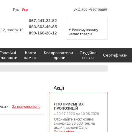
Вхід
або
Реєстрація
Рус
Укр
067-441-22-82
063-663-49-85
1-12, поверх 10
У Вашому кошику
099-168-26-12
немає товарів
Графічні
Карти
Квадрокоптери
Студійне
Сертифікати
планшети
пам’яті
і дрони
світло
Акції
ЛІТО ПРИЄМНИХ
вати:
За популярністю
ПРОПОЗИЦІЙ
з 20.07.2026 до 16.08.2026
Отримайте ексклюзивні
знижки до 30 000 грн. на
акційні моделі Canon
Детальніше →