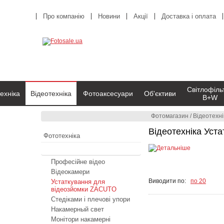
Про компанію
Новини
Акції
Доставка і оплата
Світлофіль
ехніка
Відеотехніка
Фотоаксесуари
Об'єктиви
B+W
Фотомагазин
/
Відеотехні
Відеотехніка Уст
Фототехніка
Відеотехніка
Професійне відео
Відеокамери
Виводити по:
по 20
Устаткування для
відеозйомки ZACUTO
Стедіками і плечові упори
Накамерный свет
Монітори накамерні