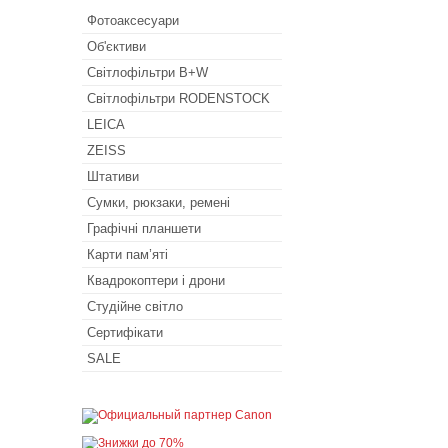
Фотоаксесуари
Об'єктиви
Світлофільтри B+W
Світлофільтри RODENSTOCK
LEICA
ZEISS
Штативи
Сумки, рюкзаки, ремені
Графічні планшети
Карти пам’яті
Квадрокоптери і дрони
Студійне світло
Сертифікати
SALE